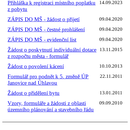
Přihláška k registraci místního poplatku
14.09.2023
z pobytu
ZÁPIS DO MŠ - žádost o přijetí
09.04.2020
ZÁPIS DO MŠ - čestné prohlášení
09.04.2020
ZÁPIS DO MŠ - evidenční list
09.04.2020
Žádost o poskytnutí individuální dotace
13.11.2015
z rozpočtu města - formulář
Žádost o povolení kácení
10.10.2013
Formulář pro podnět k 5. změně ÚP
22.11.2011
Janovice nad Úhlavou
Žádost o přidělení bytu
13.01.2011
Vzory, formuláře a žádosti z oblasti
09.09.2010
územního plánování a stavebního řádu