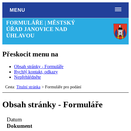
MENU
FORMULÁŘE | MĚSTSKÝ
ÚŘAD JANOVICE NAD
ÚHLAVOU
Přeskocit menu na
Obsah stránky - Formuláře
Rychlý kontakt, odkazy
Nepřehlédněte
Cesta:
Titulní stránka
>
Formuláře pro podání
Obsah stránky - Formuláře
Datum
Dokument