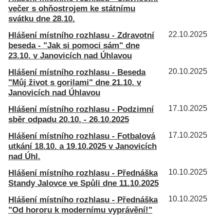
večer s ohňostrojem ke státnímu
svátku dne 28.10.
Hlášení místního rozhlasu - Zdravotní
22.10.2025
beseda - "Jak si pomoci sám" dne
23.10. v Janovicích nad Úhlavou
Hlášení místního rozhlasu - Beseda
20.10.2025
"Můj život s gorilami" dne 21.10. v
Janovicích nad Úhlavou
Hlášení místního rozhlasu - Podzimní
17.10.2025
sběr odpadu 20.10. - 26.10.2025
Hlášení místního rozhlasu - Fotbalová
17.10.2025
utkání 18.10. a 19.10.2025 v Janovicích
nad Úhl.
Hlášení místního rozhlasu - Přednáška
10.10.2025
Standy Jalovce ve Spůli dne 11.10.2025
Hlášení místního rozhlasu - Přednáška
10.10.2025
"Od hororu k modernímu vyprávění!"