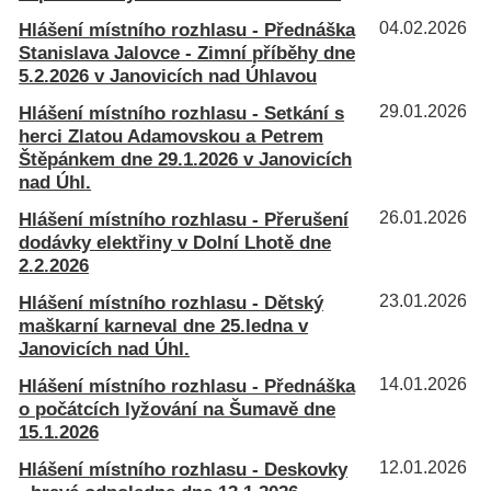
Hlášení místního rozhlasu - Přednáška
04.02.2026
Stanislava Jalovce - Zimní příběhy dne
5.2.2026 v Janovicích nad Úhlavou
Hlášení místního rozhlasu - Setkání s
29.01.2026
herci Zlatou Adamovskou a Petrem
Štěpánkem dne 29.1.2026 v Janovicích
nad Úhl.
Hlášení místního rozhlasu - Přerušení
26.01.2026
dodávky elektřiny v Dolní Lhotě dne
2.2.2026
Hlášení místního rozhlasu - Dětský
23.01.2026
maškarní karneval dne 25.ledna v
Janovicích nad Úhl.
Hlášení místního rozhlasu - Přednáška
14.01.2026
o počátcích lyžování na Šumavě dne
15.1.2026
Hlášení místního rozhlasu - Deskovky
12.01.2026