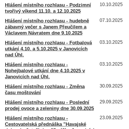
Hlášení místního rozhlasu - Podzimní
10.10.2025
tvořivý víkend 11.10. a 12.10.2025
Hlášení místního rozhlasu - hudebně
07.10.2025
zábavný večer s Janem Přeučilem a
Václavem Návratem dne 9.10.2025
Hlášení místního rozhlasu - Fotbalová
03.10.2025
utkání 4.10. a 5.10.2025 v Janovicích
nad Úhl.
Hlášení místního rozhlasu -
03.10.2025
Nohejbalové utkání dne 4.10.2025 v
Janovicích nad Úhl.
Hlášení místního rozhlasu - Změna
30.09.2025
času moštování
Hlášení místního rozhlasu - Poslední
29.09.2025
prodej ovoce a zeleniny dne 30.09.2025
Hlášení místního rozhlasu -
23.09.2025
Cestovatelská přednáška "Havajské