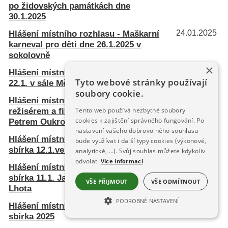
po židovských památkách dne
30.1.2025
Hlášení místního rozhlasu - Maškarní
24.01.2025
karneval pro děti dne 26.1.2025 v
sokolovně
×
Hlášení místního rozhlasu - Deskovky
20.01.2025
Tyto webové stránky používají
22.1. v sále MěÚ Janovice nad Úhlavou
soubory cookie.
Hlášení místního rozhlasu - Beseda s
14.01.2025
režisérem a filmovým producentem
Tento web používá nezbytné soubory
cookies k zajištění správného fungování. Po
Petrem Oukropcem dne 16.1.2025
nastavení vašeho dobrovolného souhlasu
Hlášení místního rozhlasu - Tříkrálová
10.01.2025
bude využívat i další typy cookies (výkonové,
sbírka 12.1.ve Spůli a Plešinech
analytické, …). Svůj souhlas můžete kdykoliv
odvolat.
Více informací
Hlášení místního rozhlasu - Tříkrálová
10.01.2025
sbírka 11.1. Janovice nad Úhl. a Dolní
VŠE PŘIJMOUT
VŠE ODMÍTNOUT
Lhota
PODROBNÉ NASTAVENÍ
Hlášení místního rozhlasu - Tříkrálová
06.01.2025
sbírka 2025
NEZBYTNĚ NUTNÉ SOUBORY