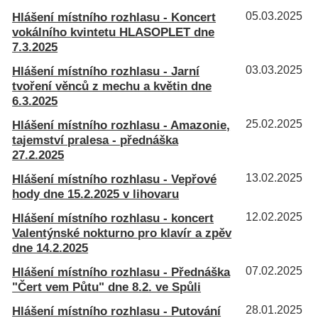
Hlášení místního rozhlasu - Koncert
05.03.2025
vokálního kvintetu HLASOPLET dne
7.3.2025
Hlášení místního rozhlasu - Jarní
03.03.2025
tvoření věnců z mechu a květin dne
6.3.2025
Hlášení místního rozhlasu - Amazonie,
25.02.2025
tajemství pralesa - přednáška
27.2.2025
Hlášení místního rozhlasu - Vepřové
13.02.2025
hody dne 15.2.2025 v lihovaru
Hlášení místního rozhlasu - koncert
12.02.2025
Valentýnské nokturno pro klavír a zpěv
dne 14.2.2025
Hlášení místního rozhlasu - Přednáška
07.02.2025
"Čert vem Půtu" dne 8.2. ve Spůli
Hlášení místního rozhlasu - Putování
28.01.2025