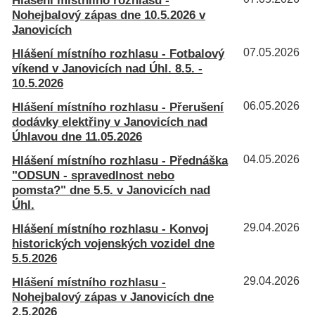
Hlášení místnlího rozhlasu -
Nohejbalový zápas dne 10.5.2026 v
Janovicích
Hlášení místního rozhlasu - Fotbalový
07.05.2026
víkend v Janovicích nad Úhl. 8.5. -
10.5.2026
Hlášení místního rozhlasu - Přerušení
06.05.2026
dodávky elektřiny v Janovicích nad
Úhlavou dne 11.05.2026
Hlášení místního rozhlasu - Přednáška
04.05.2026
"ODSUN - spravedlnost nebo
pomsta?" dne 5.5. v Janovicích nad
Úhl.
Hlášení místního rozhlasu - Konvoj
29.04.2026
historických vojenských vozidel dne
5.5.2026
Hlášení místního rozhlasu -
29.04.2026
Nohejbalový zápas v Janovicích dne
2.5.2026