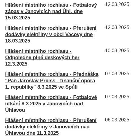
Hlášení místního rozhlasu - Fotbalový
12.03.2025
zápas v Janovicích nad Úhl. dne
15.03.2025
Hlášení místního rozhlasu - Přerušení
12.03.2025
dodávky elektřiny v obci Vacovy dne
18.03.2025
Hlášení místního rozhlasu -
10.03.2025
Odpoledne plné deskových her
12.3.2025
Hlášení místního rozhlasu - Přednáška
07.03.2025
"Pan Jaroslav Preiss - finanční opora
1. republiky" 8.3.2025 ve Spůli
Hlášení místního rozhlasu - Fotbalové
07.03.2025
utkání 8.3.2025 v Janovicích nad
Úhlavou
Hlášení místního rozhlasu - Přerušení
06.03.2025
dodávky elektřiny v Janovicích nad
Úhlavou dne 11.3.2025