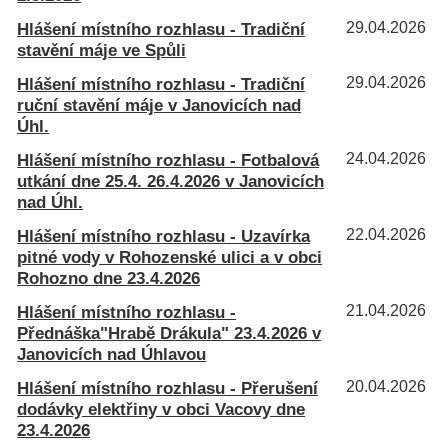
Hlášení místního rozhlasu - Tradiční
29.04.2026
stavění máje ve Spůli
Hlášení místního rozhlasu - Tradiční
29.04.2026
ruční stavění máje v Janovicích nad
Úhl.
Hlášení místního rozhlasu - Fotbalová
24.04.2026
utkání dne 25.4. 26.4.2026 v Janovicích
nad Úhl.
Hlášení místního rozhlasu - Uzavírka
22.04.2026
pitné vody v Rohozenské ulici a v obci
Rohozno dne 23.4.2026
Hlášení místního rozhlasu -
21.04.2026
Přednáška"Hrabě Drákula" 23.4.2026 v
Janovicích nad Úhlavou
Hlášení místního rozhlasu - Přerušení
20.04.2026
dodávky elektřiny v obci Vacovy dne
23.4.2026