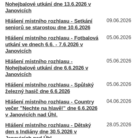
Nohejbalové utkání dne 13.6.2026 v
Janovicích
Hlášení místního rozhlasu - Setkání
09.06.2026
seniorů se starostou dne 10.6.2026
Hlášení místního rozhlasu - Fotbalová
05.06.2026
utkání ve dnech 6.6. - 7.6.2026 v
Janovicích
Hlášení místního rozhlasu -
05.06.2026
Nohejbalové utkání dne 6.6.2026 v
Janovicích
Hlášení místního rozhlasu - Spůlský
05.06.2026
železný hasič dne 6.6.2026
Hlášení místního rozhlasu - Country
04.06.2026
večer "Nechte na hlavě!" dne 6.6.2026
v Janovicích nad Úhl.
Hlášení místního rozhlasu - Dětský
28.05.2026
den s Indiány dne 30.5.2026 v