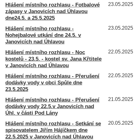
Hlášení místního rozhlasu - Fotbalové
23.05.2025
zápasy v Janovicích nad Úhlavou
dne24.5. a 25.5.2025
Hlášení místního rozhlasu -
23.05.2025
Nohejbalové utkání dne 24.5. v
Janovicích nad Úhlavou
Hlášení místního rozhlasu - Noc
22.05.2025
kostelů - 23.5. - kostel sv. Jana Křtitele
v Janovicích nad Úhlavou
Hlášení místního rozhlasu - Přerušení
22.05.2025
dodávky vody v obci Spůle dne
23.5.2025
Hlášení místního rozhlasu - Přerušení
21.05.2025
dodávky vody 22.5.v Janovicích nad
Úhl. v části Pod Lány
Hlášení místního rozhlasu - Setkání se
20.05.2025
spisovatelem Jiřím Hájíčkem dne
22.5.2025 v Janovicích nad Úhlavou