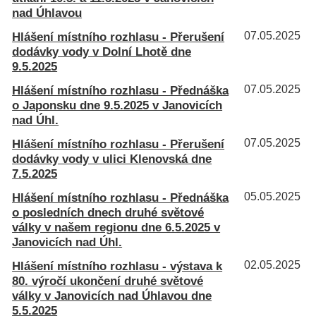
nad Úhlavou
Hlášení místního rozhlasu - Přerušení
07.05.2025
dodávky vody v Dolní Lhotě dne
9.5.2025
Hlášení místního rozhlasu - Přednáška
07.05.2025
o Japonsku dne 9.5.2025 v Janovicích
nad Úhl.
Hlášení místního rozhlasu - Přerušení
07.05.2025
dodávky vody v ulici Klenovská dne
7.5.2025
Hlášení místního rozhlasu - Přednáška
05.05.2025
o posledních dnech druhé světové
války v našem regionu dne 6.5.2025 v
Janovicích nad Úhl.
Hlášení místního rozhlasu - výstava k
02.05.2025
80. výročí ukončení druhé světové
války v Janovicích nad Úhlavou dne
5.5.2025