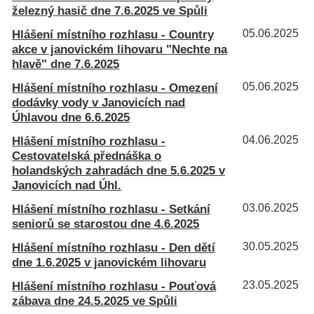
železný hasič dne 7.6.2025 ve Spůli
Hlášení místního rozhlasu - Country
05.06.2025
akce v janovickém lihovaru "Nechte na
hlavě" dne 7.6.2025
Hlášení místního rozhlasu - Omezení
05.06.2025
dodávky vody v Janovicích nad
Úhlavou dne 6.6.2025
Hlášení místního rozhlasu -
04.06.2025
Cestovatelská přednáška o
holandských zahradách dne 5.6.2025 v
Janovicích nad Úhl.
Hlášení místního rozhlasu - Setkání
03.06.2025
seniorů se starostou dne 4.6.2025
Hlášení místního rozhlasu - Den dětí
30.05.2025
dne 1.6.2025 v janovickém lihovaru
Hlášení místního rozhlasu - Pouťová
23.05.2025
zábava dne 24.5.2025 ve Spůli