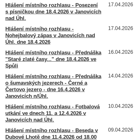
Hlášení místního rozhlasu - Posezení
17.04.2026
s písničkou dne 18.4.2026 v Janovicích
nad Úhl.
Hlášení místního rozhlasu -
17.04.2026
Nohejbalový zápas v Janovicích nad
Úhl. dne 18.4.2026
Hlášení místního rozhlasu - Přednáška
16.04.2026
"Staré zlaté časy..." dne 18.4.2026 ve
Spůli
Hlášení místního rozhlasu - Přednáška
14.04.2026
o šumavských jezerech - Černé a
Čertovo jezero - dne 16.4.2026 v
Janovicích n/Úhl.
Hlášení místního rozhlasu - Fotbalová
10.04.2026
utkání ve dnech 11. a 12.4.2026 v
Janovicích nad Úhl.
Hlášení místního rozhlasu - Beseda v
09.04.2026
Dubové Lhotě dne 11.4.2026 od 18.00