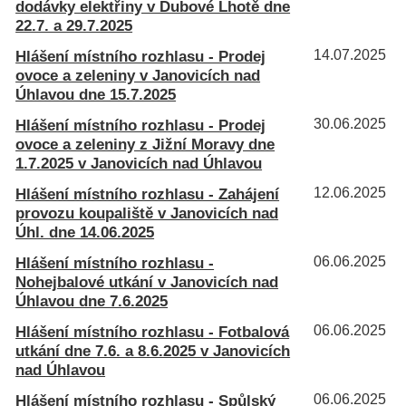
dodávky elektřiny v Dubové Lhotě dne
22.7. a 29.7.2025
Hlášení místního rozhlasu - Prodej
14.07.2025
ovoce a zeleniny v Janovicích nad
Úhlavou dne 15.7.2025
Hlášení místního rozhlasu - Prodej
30.06.2025
ovoce a zeleniny z Jižní Moravy dne
1.7.2025 v Janovicích nad Úhlavou
Hlášení místního rozhlasu - Zahájení
12.06.2025
provozu koupaliště v Janovicích nad
Úhl. dne 14.06.2025
Hlášení místního rozhlasu -
06.06.2025
Nohejbalové utkání v Janovicích nad
Úhlavou dne 7.6.2025
Hlášení místního rozhlasu - Fotbalová
06.06.2025
utkání dne 7.6. a 8.6.2025 v Janovicích
nad Úhlavou
Hlášení místního rozhlasu - Spůlský
06.06.2025