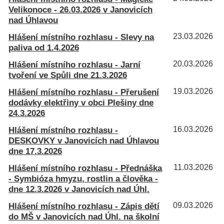
Velikonoce - 26.03.2026 v Janovicích
nad Úhlavou
Hlášení místního rozhlasu - Slevy na
23.03.2026
paliva od 1.4.2026
Hlášení místního rozhlasu - Jarní
20.03.2026
tvoření ve Spůli dne 21.3.2026
Hlášení místního rozhlasu - Přerušení
19.03.2026
dodávky elektřiny v obci Plešiny dne
24.3.2026
Hlášení místního rozhlasu -
16.03.2026
DESKOVKY v Janovicích nad Úhlavou
dne 17.3.2026
Hlášení místního rozhlasu - Přednáška
11.03.2026
- Symbióza hmyzu, rostlin a člověka -
dne 12.3.2026 v Janovicích nad Úhl.
Hlášení místního rozhlasu - Zápis dětí
09.03.2026
do MŠ v Janovicích nad Úhl. na školní