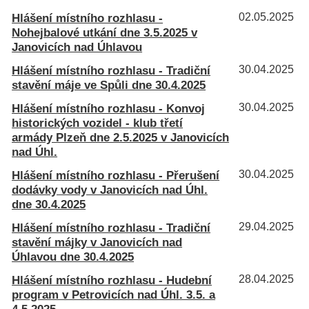
Hlášení místního rozhlasu -
02.05.2025
Nohejbalové utkání dne 3.5.2025 v
Janovicích nad Úhlavou
Hlášení místního rozhlasu - Tradiční
30.04.2025
stavění máje ve Spůli dne 30.4.2025
Hlášení místního rozhlasu - Konvoj
30.04.2025
historických vozidel - klub třetí
armády Plzeň dne 2.5.2025 v Janovicích
nad Úhl.
Hlášení místního rozhlasu - Přerušení
30.04.2025
dodávky vody v Janovicích nad Úhl.
dne 30.4.2025
Hlášení místního rozhlasu - Tradiční
29.04.2025
stavění májky v Janovicích nad
Úhlavou dne 30.4.2025
Hlášení místního rozhlasu - Hudební
28.04.2025
program v Petrovicích nad Úhl. 3.5. a