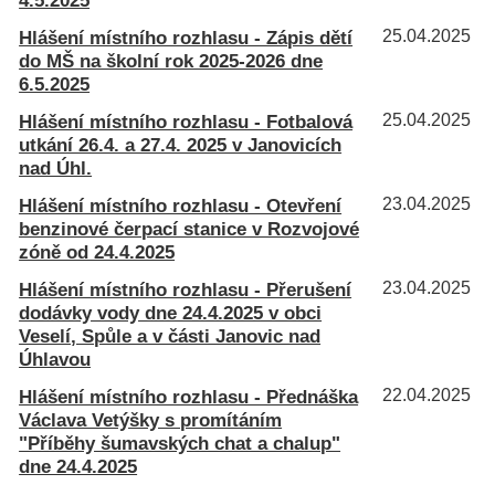
4.5.2025
Hlášení místního rozhlasu - Zápis dětí
25.04.2025
do MŠ na školní rok 2025-2026 dne
6.5.2025
Hlášení místního rozhlasu - Fotbalová
25.04.2025
utkání 26.4. a 27.4. 2025 v Janovicích
nad Úhl.
Hlášení místního rozhlasu - Otevření
23.04.2025
benzinové čerpací stanice v Rozvojové
zóně od 24.4.2025
Hlášení místního rozhlasu - Přerušení
23.04.2025
dodávky vody dne 24.4.2025 v obci
Veselí, Spůle a v části Janovic nad
Úhlavou
Hlášení místního rozhlasu - Přednáška
22.04.2025
Václava Vetýšky s promítáním
"Příběhy šumavských chat a chalup"
dne 24.4.2025