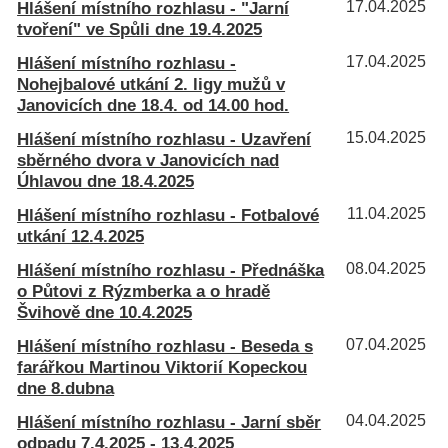
Hlášení místního rozhlasu - "Jarní
17.04.2025
tvoření" ve Spůli dne 19.4.2025
Hlášení místního rozhlasu -
17.04.2025
Nohejbalové utkání 2. ligy mužů v
Janovicích dne 18.4. od 14.00 hod.
Hlášení místního rozhlasu - Uzavření
15.04.2025
sběrného dvora v Janovicích nad
Úhlavou dne 18.4.2025
Hlášení místního rozhlasu - Fotbalové
11.04.2025
utkání 12.4.2025
Hlášení místního rozhlasu - Přednáška
08.04.2025
o Půtovi z Rýzmberka a o hradě
Švihově dne 10.4.2025
Hlášení místního rozhlasu - Beseda s
07.04.2025
farářkou Martinou Viktorií Kopeckou
dne 8.dubna
Hlášení místního rozhlasu - Jarní sběr
04.04.2025
odpadu 7.4.2025 - 13.4.2025