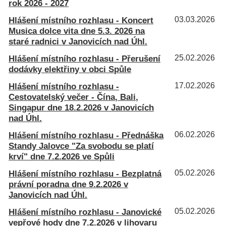
rok 2026 - 2027
Hlášení místního rozhlasu - Koncert
03.03.2026
Musica dolce vita dne 5.3. 2026 na
staré radnici v Janovicích nad Úhl.
Hlášení místního rozhlasu - Přerušení
25.02.2026
dodávky elektřiny v obci Spůle
Hlášení místního rozhlasu -
17.02.2026
Cestovatelský večer - Čína, Bali,
Singapur dne 18.2.2026 v Janovicích
nad Úhl.
Hlášení místního rozhlasu - Přednáška
06.02.2026
Standy Jalovce "Za svobodu se platí
krví" dne 7.2.2026 ve Spůli
Hlášení místního rozhlasu - Bezplatná
05.02.2026
právní poradna dne 9.2.2026 v
Janovicích nad Úhl.
Hlášení místního rozhlasu - Janovické
05.02.2026
vepřové hody dne 7.2.2026 v lihovaru