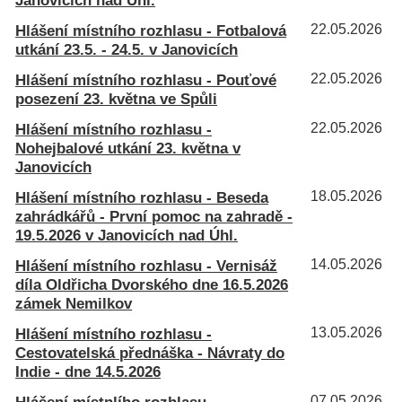
Janovicích nad Úhl.
Hlášení místního rozhlasu - Fotbalová
22.05.2026
utkání 23.5. - 24.5. v Janovicích
Hlášení místního rozhlasu - Pouťové
22.05.2026
posezení 23. května ve Spůli
Hlášení místního rozhlasu -
22.05.2026
Nohejbalové utkání 23. května v
Janovicích
Hlášení místního rozhlasu - Beseda
18.05.2026
zahrádkářů - První pomoc na zahradě -
19.5.2026 v Janovicích nad Úhl.
Hlášení místního rozhlasu - Vernisáž
14.05.2026
díla Oldřicha Dvorského dne 16.5.2026
zámek Nemilkov
Hlášení místního rozhlasu -
13.05.2026
Cestovatelská přednáška - Návraty do
Indie - dne 14.5.2026
07.05.2026