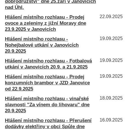
dobrodružství" dne 25.září v Janovicích
nad Úhl.
Hlášení místního rozhlasu - Prodej
22.09.2025
ovoce a zeleniny z jižní Moravy dne
23.9.2025 v Janovicích
Hlášení místního rozhlasu -
19.09.2025
Nohejbalové utkání v Janovicích
20.9.2025
Hlášení místního rozhlasu - Fotbalová
19.09.2025
utkání v Janovicích 20.9. a 21.9.2025
Hlášení místního rozhlasu - Prodej
19.09.2025
konzumních brambor v JZD Janovice
od 22.9.2025
Hlášení místního rozhlasu - vinařské
18.09.2025
slavnosti "Za vínem do lihovaru" dne
20.9.2025
Hlášení místního rozhlasu - Přerušení
16.09.2025
dodávky elektřiny v obci Spůle dne