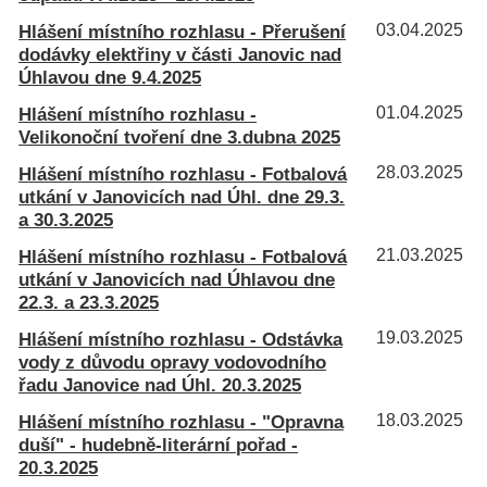
Hlášení místního rozhlasu - Přerušení
03.04.2025
dodávky elektřiny v části Janovic nad
Úhlavou dne 9.4.2025
Hlášení místního rozhlasu -
01.04.2025
Velikonoční tvoření dne 3.dubna 2025
Hlášení místního rozhlasu - Fotbalová
28.03.2025
utkání v Janovicích nad Úhl. dne 29.3.
a 30.3.2025
Hlášení místního rozhlasu - Fotbalová
21.03.2025
utkání v Janovicích nad Úhlavou dne
22.3. a 23.3.2025
Hlášení místního rozhlasu - Odstávka
19.03.2025
vody z důvodu opravy vodovodního
řadu Janovice nad Úhl. 20.3.2025
Hlášení místního rozhlasu - "Opravna
18.03.2025
duší" - hudebně-literární pořad -
20.3.2025