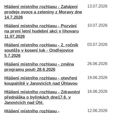
Hlášení místního rozhlasu - Zahájení
13.07.2026
prodeje ovoce a zeleniny z Moravy dne
14.7.2026
Hlášení místního rozhlasu - Pozvání
10.07.2026
na první letní hudební akci v lihovaru
11.07.2026
Hlášení místního rozhlasu - 2. ročník
03.07.2026
soutěže v kosení luk - Ondřejovice
5.7.2026
Hlášení místního rozhlasu - změna
26.06.2026
programu pouti 28.6.2026
Hlášení místního rozhlasu - otevření
19.06.2026
koupaliště v Janovicích nad Úhlavou
Hlášení místního rozhlasu - Zdravotní
16.06.2026
přednáška o bylinkách dne17.6. v
Janovicích nad Úhl.
Hlášení místního rozhlasu -
12.06.2026