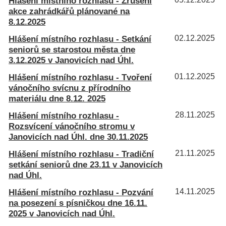
Hlášení místního rozhlasu - Zrušení
akce zahrádkářů plánované na
8.12.2025
Hlášení místního rozhlasu - Setkání
02.12.2025
seniorů se starostou města dne
3.12.2025 v Janovicích nad Úhl.
Hlášení místního rozhlasu - Tvoření
01.12.2025
vánočního svícnu z přírodního
materiálu dne 8.12. 2025
Hlášení místního rozhlasu -
28.11.2025
Rozsvícení vánočního stromu v
Janovicích nad Úhl. dne 30.11.2025
Hlášení místního rozhlasu - Tradiční
21.11.2025
setkání seniorů dne 23.11 v Janovicích
nad Úhl.
Hlášení místního rozhlasu - Pozvání
14.11.2025
na posezení s písničkou dne 16.11.
2025 v Janovicích nad Úhl.