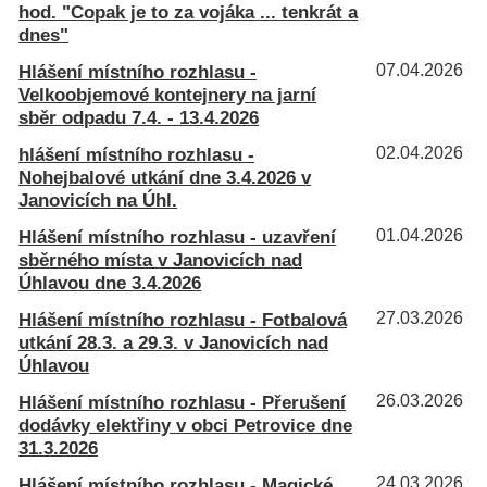
hod. "Copak je to za vojáka ... tenkrát a
dnes"
Hlášení místního rozhlasu -
07.04.2026
Velkoobjemové kontejnery na jarní
sběr odpadu 7.4. - 13.4.2026
hlášení místního rozhlasu -
02.04.2026
Nohejbalové utkání dne 3.4.2026 v
Janovicích na Úhl.
Hlášení místního rozhlasu - uzavření
01.04.2026
sběrného místa v Janovicích nad
Úhlavou dne 3.4.2026
Hlášení místního rozhlasu - Fotbalová
27.03.2026
utkání 28.3. a 29.3. v Janovicích nad
Úhlavou
Hlášení místního rozhlasu - Přerušení
26.03.2026
dodávky elektřiny v obci Petrovice dne
31.3.2026
Hlášení místního rozhlasu - Magické
24.03.2026