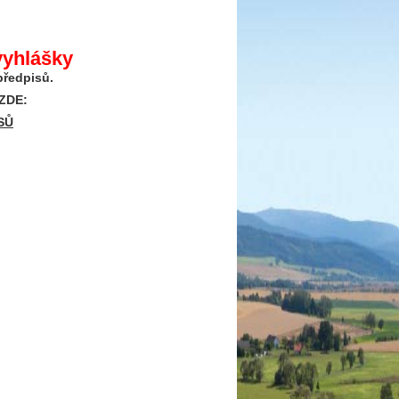
vyhlášky
předpisů.
 ZDE:
SŮ