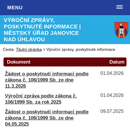
MENU
VÝROČNÍ ZPRÁVY,
POSKYTNUTÉ INFORMACE |
MĚSTSKÝ ÚŘAD JANOVICE
NAD ÚHLAVOU
Cesta:
Titulní stránka
>
Výroční zprávy, poskytnuté informace
Dokument
Datum
Žádost o poskytnutí informací podle
01.04.2026
zákona č. 106/1999 Sb. ze dne
11.3.2026
Výroční zpráva podle zákona č.
01.04.2026
106/1999 Sb. za rok 2025
Žádost o poskytnutí informací podle
09.07.2025
zákona č. 106/1999 Sb. ze dne
04.05.2025