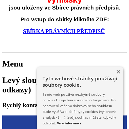
jsou uloženy ve Sbírce právních předpisů.
Pro vstup do sbírky klikněte ZDE:
SBÍRKA PRÁVNÍCH PŘEDPISŮ
Menu
×
Tyto webové stránky používají
Levý sloupec (rychlý kontakt,
soubory cookie.
odkazy)
Tento web používá nezbytné soubory
cookies k zajištění správného fungování. Po
Rychlý kontakt, odkazy
nastavení vašeho dobrovolného souhlasu
bude využívat i další typy cookies (výkonové,
analytické, …). Svůj souhlas můžete kdykoliv
odvolat.
Více informací