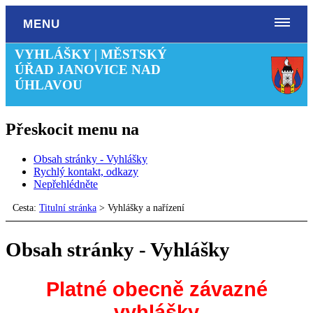
MENU
VYHLÁŠKY | MĚSTSKÝ
ÚŘAD JANOVICE NAD
ÚHLAVOU
Přeskocit menu na
Obsah stránky - Vyhlášky
Rychlý kontakt, odkazy
Nepřehlédněte
Cesta:
Titulní stránka
>
Vyhlášky a nařízení
Obsah stránky - Vyhlášky
Platné obecně závazné
vyhlášky