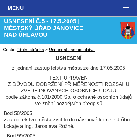
MENU
USNESENÍ Č.5 - 17.5.2005 |
MĚSTSKÝ ÚŘAD JANOVICE
NAD ÚHLAVOU
Cesta:
Titulní stránka
>
Usnesení zastupitelstva
USNESENÍ
z jednání zastupitelstva města ze dne 17.05.2005
TEXT UPRAVEN
Z DŮVODU DODRŽENÍ PŘIMĚŘENOSTI ROZSAHU
ZVEŘEJŇOVANÝCH OSOBNÍCH ÚDAJŮ
podle zákona č.101/2000 Sb. o ochraně osobních údajů
ve znění pozdějších předpisů
Bod 58/2005
Zastupitelstvo města zvolilo do návrhové komise Jiřího
Lokaje a Ing. Jaroslava Rožně.
Bod 59/2005