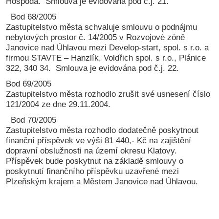
Hospoda. Smlouva je evidována pod č.j. 21.
Bod 68/2005
Zastupitelstvo města schvaluje smlouvu o podnájmu
nebytových prostor č. 14/2005 v Rozvojové zóně
Janovice nad Úhlavou mezi Develop-start, spol. s r.o. a
firmou STAVTE – Hanzlík, Voldřich spol. s r.o., Plánice
322, 340 34. Smlouva je evidována pod č.j. 22.
Bod 69/2005
Zastupitelstvo města rozhodlo zrušit své usnesení číslo
121/2004 ze dne 29.11.2004.
Bod 70/2005
Zastupitelstvo města rozhodlo dodatečně poskytnout
finanční příspěvek ve výši 81 440,- Kč na zajištění
dopravní obslužnosti na území okresu Klatovy.
Příspěvek bude poskytnut na základě smlouvy o
poskytnutí finančního příspěvku uzavřené mezi
Plzeňským krajem a Městem Janovice nad Úhlavou.