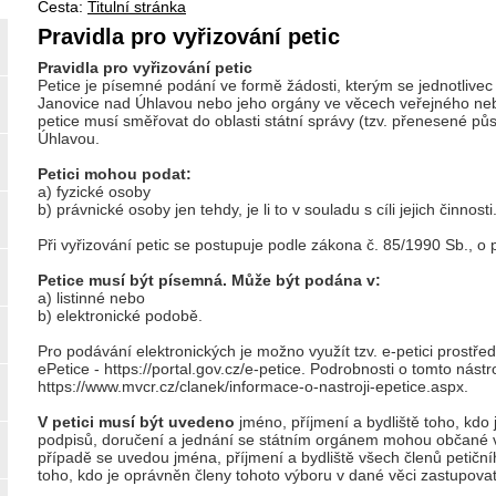
Cesta:
Titulní stránka
Pravidla pro vyřizování petic
Pravidla pro vyřizování petic
Petice je písemné podání ve formě žádosti, kterým se jednotlive
Janovice nad Úhlavou nebo jeho orgány ve věcech veřejného ne
petice musí směřovat do oblasti státní správy (tzv. přenesené p
Úhlavou.
Petici mohou podat:
a) fyzické osoby
b) právnické osoby jen tehdy, je li to v souladu s cíli jejich činnosti
Při vyřizování petic se postupuje podle zákona č. 85/1990 Sb., o 
Petice musí být písemná. Může být podána v:
a) listinné nebo
b) elektronické podobě.
Pro podávání elektronických je možno využít tzv. e-petici prostřed
ePetice - https://portal.gov.cz/e-petice. Podrobnosti o tomto nástr
https://www.mvcr.cz/clanek/informace-o-nastroji-epetice.aspx.
V petici musí být uvedeno
jméno, příjmení a bydliště toho, kdo 
podpisů, doručení a jednání se státním orgánem mohou občané vy
případě se uvedou jména, příjmení a bydliště všech členů petiční
toho, kdo je oprávněn členy tohoto výboru v dané věci zastupovat