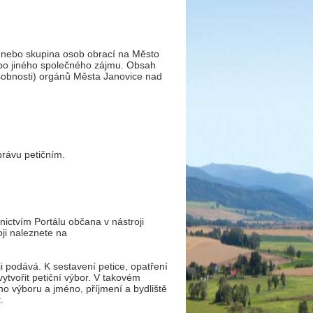
c nebo skupina osob obrací na Město
bo jiného společného zájmu. Obsah
ůsobnosti) orgánů Města Janovice nad
.
právu petičním.
nictvím Portálu občana v nástroji
oji naleznete na
ji podává. K sestavení petice, opatření
tvořit petiční výbor. V takovém
ho výboru a jméno, příjmení a bydliště
.