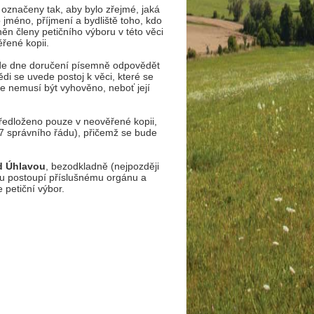
 označeny tak, aby bylo zřejmé, jaká
jméno, příjmení a bydliště toho, kdo
něn členy petičního výboru v této věci
ěřené kopii.
ode dne doručení písemně odpovědět
di se uvede postoj k věci, které se
e nemusí být vyhověno, neboť její
ředloženo pouze v neověřené kopii,
7 správního řádu), přičemž se bude
d Úhlavou
, bezodkladně (nejpozději
ou postoupí příslušnému orgánu a
 petiční výbor.