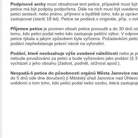
Podpisové archy
musí obsahovat text petice, případně musí být
petice má být podpisy podpořena. Dále na nich musí být uvedeno 
petici sestavil, nebo jméno, příjmení a bydliště toho, kdo je opráv
zastupovat (starší 18 let). Petice se podává v originále, příp. v ov
Příjemce petice
je povinen obsah petice posoudit a do 30 dnů 
tomu, kdo petici podal nebo kdo zastupuje petiční výbor. V odpově
petice týkala a jakým způsobem byla vyřízena. Požadavkům petic
podání nepředstavuje právní nárok na vyhovění.
Podání, které neobsahuje výše uvedené náležitosti
nebo je p
nebude považováno za petici a bude vyřizováno jako podání (§ 3
vycházet z jeho obsahu (žádost, podnět, stížnost apod.).
Nespadá-li petice do působnosti orgánů Města Janovice na
do 5 dnů ode dne doručení) jí Městský úřad Janovice nad Úhlav
uvědomí o tom toho, kdo petici podal nebo osobu, která zastupuje