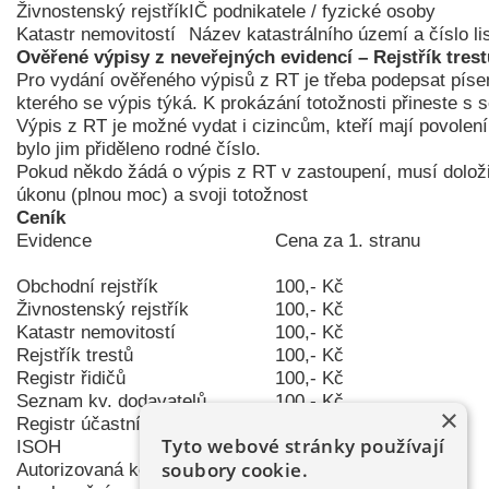
Živnostenský rejstřík
IČ podnikatele / fyzické osoby
Katastr nemovitostí
Název katastrálního území a číslo lis
Ověřené výpisy z neveřejných evidencí – Rejstřík trest
Pro vydání ověřeného výpisů z RT je třeba podepsat písem
kterého se výpis týká. K prokázání totožnosti přineste s
Výpis z RT je možné vydat i cizincům, kteří mají povole
bylo jim přiděleno rodné číslo.
Pokud někdo žádá o výpis z RT v zastoupení, musí doloži
úkonu (plnou moc) a svoji totožnost
Ceník
Evidence
Cena za 1. stranu
Obchodní rejstřík
100,- Kč
Živnostenský rejstřík
100,- Kč
Katastr nemovitostí
100,- Kč
Rejstřík trestů
100,- Kč
Registr řidičů
100,- Kč
Seznam kv. dodavatelů
100,- Kč
×
Registr účastníků provozu MA
Tyto webové stránky používají
ISOH
100,- Kč
soubory cookie.
Autorizovaná konverze
30,- Kč / 1strana