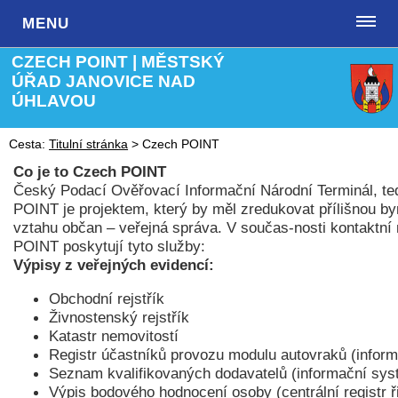
MENU
CZECH POINT | MĚSTSKÝ
ÚŘAD JANOVICE NAD
ÚHLAVOU
Cesta:
Titulní stránka
>
Czech POINT
Co je to Czech POINT
Český Podací Ověřovací Informační Národní Terminál, t
POINT je projektem, který by měl zredukovat přílišnou by
vztahu občan – veřejná správa. V součas-nosti kontaktní
POINT poskytují tyto služby:
Výpisy z veřejných evidencí:
Obchodní rejstřík
Živnostenský rejstřík
Katastr nemovitostí
Registr účastníků provozu modulu autovraků (infor
Seznam kvalifikovaných dodavatelů (informační sy
Výpis bodového hodnocení osoby (centrální registr ř