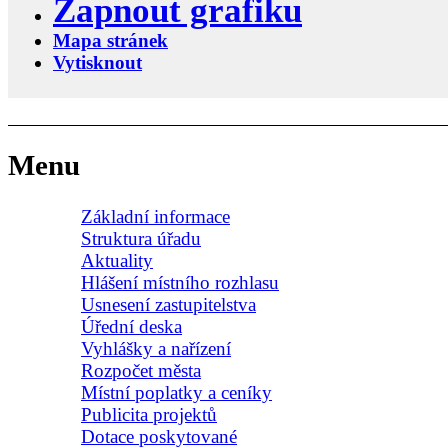
Zapnout grafiku
Mapa stránek
Vytisknout
Menu
Základní informace
Struktura úřadu
Aktuality
Hlášení místního rozhlasu
Usnesení zastupitelstva
Úřední deska
Vyhlášky a nařízení
Rozpočet města
Místní poplatky a ceníky
Publicita projektů
Dotace poskytované