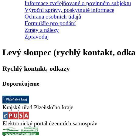
Informace zveřejňované o povinném subjektu
Výroční zprávy, poskytnuté informace
Ochrana osobních údajů
Formuláře pro podání
Ztráty a nálezy
Zpravodaj
Levý sloupec (rychlý kontakt, odka
Rychlý kontakt, odkazy
Doporučujeme
Krajský úřad Plzeňského kraje
Elektronický portál územních samospráv