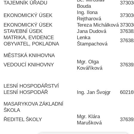
TAJEMNÍK ÚŘADU
37303
Bouda
Ing. Ilona
EKONOMICKÝ ÚSEK
37303
Rejtharová
EKONOMICKÝ ÚSEK
Tereza Michálková
37303
STAVEBNÍ ÚSEK
Jana Dudová
37638
MATRIKA, EVIDENCE
Lenka
37638
OBYVATEL, POKLADNA
Štampachová
MĚSTSKÁ KNIHOVNA
Mgr. Olga
VEDOUCÍ KNIHOVNY
37639
Kováříková
LESNÍ HOSPODÁŘSTVÍ
LESNÍ HOSPODÁŘ
Ing. Jan Švojgr
60216
MASARYKOVA ZÁKLADNÍ
ŠKOLA
Mgr. Klára
ŘEDITEL ŠKOLY
37639
Marušková