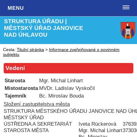
MENU
STRUKTURA ÚŘADU |
MĚSTSKÝ ÚŘAD JANOVICE
NAD ÚHLAVOU
Cesta:
Titulní stránka
>
Informace zveřejňované o povinném
subjektu
Vedení
Starosta
Mgr. Michal Linhart
Mistostarosta
MVDr. Ladislav Vyskočil
Tajemník
Bc. Miroslav Bouda
Složení zastupitelstva města
STRUKTURA MĚSTSKÉHO ÚŘADU JANOVICE NAD ÚH
MĚSTSKÝ ÚŘAD
ÚSTŘEDNA A SEKRETARIÁT
Iveta Rückerová
37639
STAROSTA MĚSTA
Mgr. Michal Linhart
37303
Bc. Miroslav