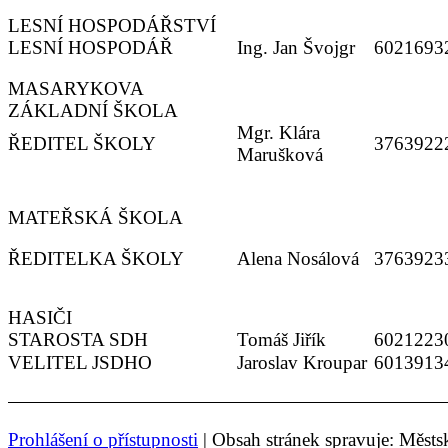
LESNÍ HOSPODÁŘSTVÍ
LESNÍ HOSPODÁŘ
Ing. Jan Švojgr
6021693
MASARYKOVA
ZÁKLADNÍ ŠKOLA
Mgr. Klára
ŘEDITEL ŠKOLY
3763922
Marušková
MATEŘSKÁ ŠKOLA
ŘEDITELKA ŠKOLY
Alena Nosálová
3763923
HASIČI
STAROSTA SDH
Tomáš Jiřík
6021223
VELITEL JSDHO
Jaroslav Kroupar
6013913
Prohlášení o přístupnosti
| Obsah stránek spravuje: Měst