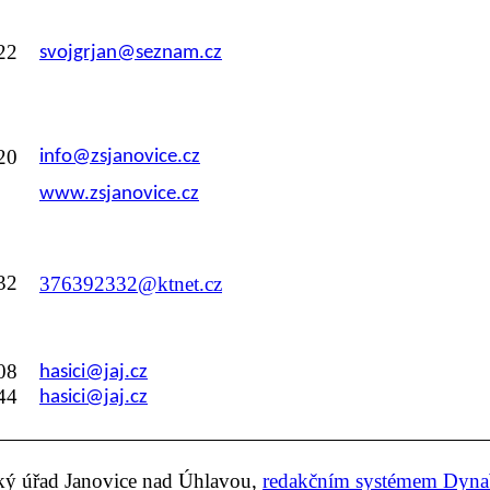
22
svojgrjan@seznam.cz
20
info@zsjanovice.cz
www.zsjanovice.cz
32
376392332@ktnet.cz
08
hasici@jaj.cz
44
hasici@jaj.cz
ský úřad Janovice nad Úhlavou,
redakčním systémem Dyn