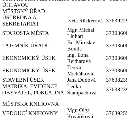
ÚHLAVOU
MĚSTSKÝ ÚŘAD
ÚSTŘEDNA A
Iveta Rückerová
3763922
SEKRETARIÁT
Mgr. Michal
STAROSTA MĚSTA
3730360
Linhart
Bc. Miroslav
TAJEMNÍK ÚŘADU
3730360
Bouda
Ing. Ilona
EKONOMICKÝ ÚSEK
3730360
Rejtharová
Tereza
EKONOMICKÝ ÚSEK
3730360
Michálková
STAVEBNÍ ÚSEK
Jana Dudová
3763823
MATRIKA, EVIDENCE
Lenka
3763823
OBYVATEL, POKLADNA
Štampachová
MĚSTSKÁ KNIHOVNA
Mgr. Olga
VEDOUCÍ KNIHOVNY
3763925
Kováříková