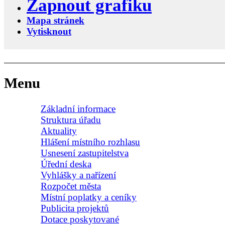
Zapnout grafiku
Mapa stránek
Vytisknout
Menu
Základní informace
Struktura úřadu
Aktuality
Hlášení místního rozhlasu
Usnesení zastupitelstva
Úřední deska
Vyhlášky a nařízení
Rozpočet města
Místní poplatky a ceníky
Publicita projektů
Dotace poskytované