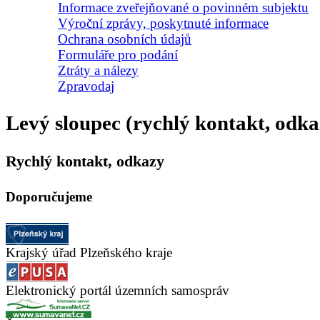
Informace zveřejňované o povinném subjektu
Výroční zprávy, poskytnuté informace
Ochrana osobních údajů
Formuláře pro podání
Ztráty a nálezy
Zpravodaj
Levý sloupec (rychlý kontakt, odka
Rychlý kontakt, odkazy
Doporučujeme
Krajský úřad Plzeňského kraje
Elektronický portál územních samospráv