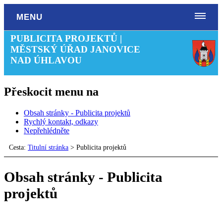
MENU
PUBLICITA PROJEKTŮ |
MĚSTSKÝ ÚŘAD JANOVICE
NAD ÚHLAVOU
Přeskocit menu na
Obsah stránky - Publicita projektů
Rychlý kontakt, odkazy
Nepřehlédněte
Cesta:
Titulní stránka
>
Publicita projektů
Obsah stránky - Publicita
projektů