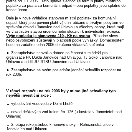
platná od 1.1.2006. Tato úprava sjednocuje termín platby místního
poplatku za psa a za komunální odpad – oba poplatky jsou splatné do
konce února.
Dále je v nové vyhlášce stanoven místní poplatek za komunální
odpad, který jsou povinni platit všichni občané s trvalým pobytem ve
správním obvodu Janovice nad Úhlavou a všechny osoby, které mají
ve vlastnictví stavbu určenou nebo sloužící k in­dividuální rekreaci.
Výše poplatku je stanovena 410,- Kč na osobu
. Případné slevy
nebo osvobození zůstávají v platnosti podle vyhlášky. Domácnostem
bude na začátku ledna 2006 doručena vkladová složenka.
► Zastupitelstvo schválilo dotace na činnost s mládeží pro
organizace FK Dukla Janovice nad Úhlavou, TJ Sokol Janovice nad
Úhlavou a oddíl JU-JITSU Janovice nad Úhlavou.
► Zastupitelstvo na svém posledním jednání schválilo rozpočet na
rok 2006.
V rámci rozpočtu na rok 2006 byly mimo jiné schváleny tyto
největší investiční akce :
→ vybudování vodovodu v Dolní Lhotě
→ odvod dešťových vod kolem čp. 126 (u kostela v Janovicích nad
Úhlavou)
→ 2. etapa rekonstrukce kmenové stoky – Rohozenská ulice v
Janovicích nad Úhlavou