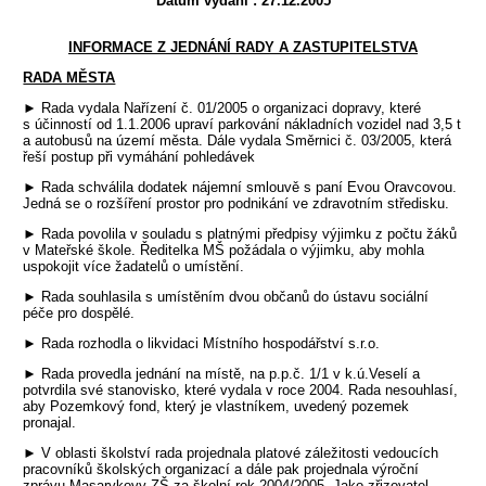
Datum vydání : 27.12.2005
INFORMACE Z JEDNÁNÍ RADY A ZASTUPITELSTVA
RADA MĚSTA
► Rada vydala Nařízení č. 01/2005 o organizaci dopravy, které
s účinností od 1.1.2006 upraví parkování nákladních vozidel nad 3,5 t
a autobusů na území města. Dále vydala Směrnici č. 03/2005, která
řeší postup při vymáhání pohledávek
► Rada schválila dodatek nájemní smlouvě s paní Evou Oravcovou.
Jedná se o rozšíření prostor pro podnikání ve zdravotním středisku.
► Rada povolila v souladu s platnými předpisy výjimku z počtu žáků
v Mateřské škole. Ředitelka MŠ požádala o výjimku, aby mohla
uspokojit více žadatelů o umístění.
► Rada souhlasila s umístěním dvou občanů do ústavu sociální
péče pro dospělé.
► Rada rozhodla o likvidaci Místního hospodářství s.r.o.
► Rada provedla jednání na místě, na p.p.č. 1/1 v k.ú.Veselí a
potvrdila své stanovisko, které vydala v roce 2004. Rada nesouhlasí,
aby Pozemkový fond, který je vlastníkem, uvedený pozemek
pronajal.
► V oblasti školství rada projednala platové záležitosti vedoucích
pracovníků školských organizací a dále pak projednala výroční
zprávu Masarykovy ZŠ za školní rok 2004/2005. Jako zřizovatel