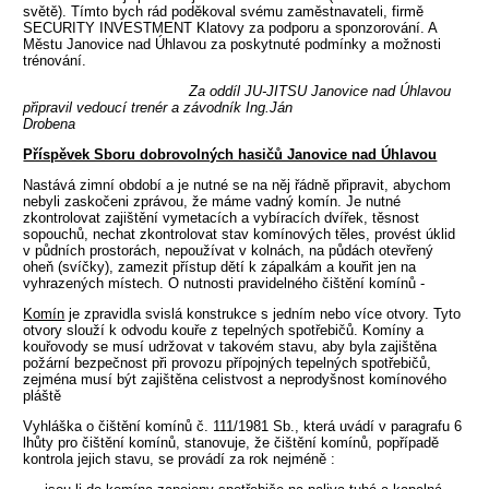
světě). Tímto bych rád poděkoval svému zaměstnavateli, firmě
SECURITY INVESTMENT Klatovy za podporu a sponzorování. A
Městu Janovice nad Úhlavou za poskytnuté podmínky a možnosti
trénování.
Za oddíl JU-JITSU Janovice nad Úhlavou
připravil vedoucí trenér a závodník Ing.Ján
Drobena
Příspěvek Sboru dobrovolných hasičů Janovice nad Úhlavou
Nastává zimní období a je nutné se na něj řádně připravit, abychom
nebyli zaskočeni zprávou, že máme vadný komín. Je nutné
zkontrolovat zajištění vymetacích a vybíracích dvířek, těsnost
sopouchů, nechat zkontrolovat stav komínových těles, provést úklid
v půdních prostorách, nepoužívat v kolnách, na půdách otevřený
oheň (svíčky), zamezit přístup dětí k zápalkám a kouřit jen na
vyhrazených místech. O nutnosti pravidelného čištění komínů -
Komín
je zpravidla svislá konstrukce s jedním nebo více otvory. Tyto
otvory slouží k odvodu kouře z tepelných spotřebičů. Komíny a
kouřovody se musí udržovat v takovém stavu, aby byla zajištěna
požární bezpečnost při provozu přípojných tepelných spotřebičů,
zejména musí být zajištěna celistvost a neprodyšnost komínového
pláště
Vyhláška o čištění komínů č. 111/1981 Sb., která uvádí v paragrafu 6
lhůty pro čištění komínů, stanovuje, že čištění komínů, popřípadě
kontrola jejich stavu, se provádí za rok nejméně :