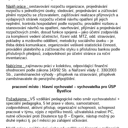
Náplň práce :
sestavování rozpočtu organizace, projednávání
rozpočtu s jednotlivými úseky, sledování, projednávání a zúčtování
plnění rozpočtu se zřizovatelem, zajišťování realizace příjmových a
výdajových stránek rozpočtu včetně návrhu opatření při jejich
neplnění, kontrola hospodaření podle rozpočtu, provádění rozboru a
stanovování návrhů na opatření, navrhování, přijímání a projednávání
rozpočtových změn, dosud funkce spojená – jako účetní zodpovídá
za komplexní vedení účetnictví, řízení odd. MTZ, odd. stravování,
pokladny a mzdového oddělení, metodicky sociálního úseku – je
třeba dobrá komunikace, organizování veškeré statistické činnosti,
provádění platebního a zúčtovacího styku s příslušnou bankou podle
příslušných předpisů, zodpovědnost po účetní stránce za roční
inventarizaci.
Nabízíme :
zajímavou práci v kolektivu, odpovídající finanční
ohodnocení podle zákona 143/92 Sb. a Nařízení vlády č. 330/2003
Sb., zaměstnanecké výhody - příspěvek na stravování, příspěvek
zaměstnavatele do penzijního připojištění.
pracovní místo : hlavní vychovatel – vychovatelka pro ÚSP
Bystřice
Požadujeme :
VŠ vzdělání pedagogické nebo směr vychovatelství +
speciální pedagogika, 5 let praxe v oboru, samostatnost,
zodpovědnost, aktivní přístup, organizační schopnosti, schopnost
pracovat v týmu, výpis z rejstříku trestů, uživatelská znalost PC,
nutné očkování proti žloutence typ B – Engerix, nástup možný po
druhé injekci tj. po l měsíci po zahájení očkování.