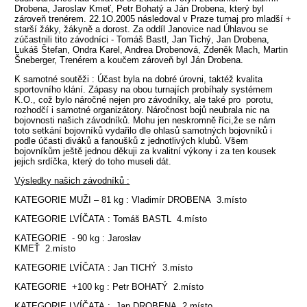
Drobena, Jaroslav Kmeť, Petr Bohatý a Ján Drobena, který byl
zároveň trenérem. 22.1O.2005 následoval v Praze turnaj pro mladší +
starší žáky, žákyně a dorost. Za oddíl Janovice nad Úhlavou se
zúčastnili tito závodníci - Tomáš Bastl, Jan Tichý, Jan Drobena,
Lukáš Štefan, Ondra Karel, Andrea Drobenová, Zdeněk Mach, Martin
Šneberger, Trenérem a koučem zároveň byl Ján Drobena.
K samotné soutěži : Účast byla na dobré úrovni, taktéž kvalita
sportovního klání. Zápasy na obou turnajích probíhaly systémem
K.O., což bylo náročné nejen pro závodníky, ale také pro porotu,
rozhodčí i samotné organizátory. Náročnost bojů neubrala nic na
bojovnosti našich závodníků. Mohu jen neskromně říci,že se nám
toto setkání bojovníků vydařilo dle ohlasů samotných bojovníků i
podle účasti diváků a fanoušků z jednotlivých klubů. Všem
bojovníkům ještě jednou děkuji za kvalitní výkony i za ten kousek
jejich srdíčka, který do toho museli dát.
Výsledky našich závodníků :
KATEGORIE MUŽI – 81 kg : Vladimír DROBENA 3.místo
KATEGORIE LVÍČATA : Tomáš BASTL 4.místo
KATEGORIE - 90 kg : Jaroslav
KMEŤ 2.místo
KATEGORIE LVÍČATA : Jan TICHÝ 3.místo
KATEGORIE +100 kg : Petr BOHATÝ 2.místo
KATEGORIE LVÍČATA : Jan DROBENA 2.místo