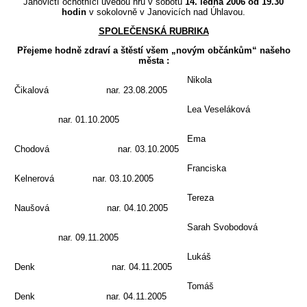
Janovičtí ochotníci uvedou hru v sobotu
14. ledna 2006 od 19.30
hodin
v sokolovně v Janovicích nad Úhlavou.
SPOLEČENSKÁ RUBRIKA
Přejeme hodně zdraví a štěstí všem „novým občánkům“ našeho
města :
Nikola
Čikalová nar. 23.08.2005
Lea Veseláková
nar. 01.10.2005
Ema
Chodová nar. 03.10.2005
Franciska
Kelnerová nar. 03.10.2005
Tereza
Naušová nar. 04.10.2005
Sarah Svobodová
nar. 09.11.2005
Lukáš
Denk nar. 04.11.2005
Tomáš
Denk nar. 04.11.2005