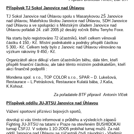
Příspěvek TJ Sokol Janovice nad Úhlavou
TJ Sokol Janovice nad Úhlavou spolu s Masarykovou ZŠ Janovice
nad úhlavou, Mateřskou školou Janovice nad Úhlavou, SDH Janovice
nad Úhlavou a ve spolupráci s Městským úřadem Janovice nad
Úhlavou pořádali 24. září 2005 již desátý ročník Běhu Terryho Foxe.
Na startu bylo registrováno 72 účastníků, kteří celkem věnovali
částku 4 150,- Kč. Místní podnikatelé a podniky přispěli částkou
5 300,- Kč. Celkem tedy bylo z Janovic nad Úhlavou věnováno na
výzkum rakoviny 9 450,- Kč.
Organizátoři akce děkují všem účastníkům běhu, dále těm, kteří
přispěli finanční částkou, ale také těmto místním podnikatelům, kteří
akci finančně podpořili :
Mondena spol. s r.o., TOP COLOR s.r.o., SPAR – D. Lukešová,
Restaurace – L.Petrásková, Restaurace Kulatá bába, J.Kaša,
K.Kohout.
Za pořadatele BTF připravil Antonín Vlček
Příspěvek oddílu JU-JITSU Janovice nad Úhlavou
Vážení sportovní příznivci bojových sportů,
dovoluji si vás tímto informovat o průběhu a výsledcích zápasů
Fighting JU-JITSU na tatami v Praze na otevřeném BUSHIDOKAI
turnaji ČSFJJ. V sobotu 1.1O.2OO5 probíhal turnaj mužů. Za náš
oddíl Janovice nad Úhlavou se zúčastnili čtyři závodníci - Vladimír