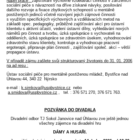
Náplň práce :
zajišťování výchovně vzdělávací činnosti v zařízeních
sociální péče s návazností na dříve získané návyky, posilování
dalšího rozvoje a fixace zbytkových schopností u mentálně
postižených jedinců včetně rozvíjení jejich zájmové činnosti
s využitím specifických výchovných a vzdělávacích metod na
základě spec. pedagogiky, průběžné zajišťování akcí pro ústavní
klientelu s aktivní účastí, vedení ústavní dílny, vyhledávání nových
námětů pro činnost a tvorbu, úzká spolupráce s vychovateli na
odděleních, úzká spolupráce se zdravotním úsekem, vyhodnocování
zdravotního stavu klientely, kontroluje a vyhodnocuje pracovní
ergoterapii, připravuje plán činnosti , zajišťování společ. akcí – větší
propagace ústavu.
V případě zájmu zašlete svůj strukturovaný životopis do 31. 01. 2006
na ad resu :
Ústav sociální péče pro mentálně postiženou mládež, Bystřice nad
Úhlavou 44, 340 22 Nýrsko
e-mail :
k.simkova@uspbystrice.cz
nebo
a.smidova@uspbystrice.cz
, tel. : 376 571 270, 376 571 763.
POZVÁNKA DO DIVADALA
Divadelní odbor TJ Sokol Janovice nad Úhlavou zve ještě jednou
všechny zájemce na divadelní hru
DÁMY A HUSAŘI.