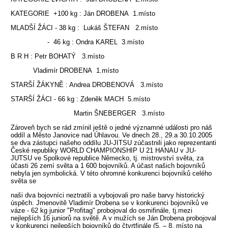
KATEGORIE +100 kg : Ján DROBENA 1.místo
MLADŠÍ ŽÁCI - 38 kg : Lukáš ŠTEFAN 2.místo
- 46 kg : Ondra KAREL 3.místo
B R H : Petr BOHATÝ 3.místo
Vladimír DROBENA 1.místo
STARŠÍ ŽÁKYNĚ : Andrea DROBENOVÁ 3.místo
STARŠÍ ŽÁCI - 66 kg : Zdeněk MACH 5.místo
Martin ŠNEBERGER 3.místo
Zároveň bych se rád zmínil ještě o jedné významné události pro náš
oddíl a Město Janovice nad Úhlavou. Ve dnech 28., 29.a 30.10.2005
se dva zástupci našeho oddílu JU-JITSU zúčastnili jako reprezentanti
České republiky WORLD CHAMPIONSHIP U 21 HANAU v JU-
JUTSU ve Spolkové republice Německo, tj. mistrovství světa, za
účasti 26 zemí světa a 1 600 bojovníků. A účast našich bojovníků
nebyla jen symbolická. V této ohromné konkurenci bojovníků celého
světa se
naši dva bojovníci neztratili a vybojovali pro naše barvy historický
úspěch. Jmenovitě Vladimír Drobena se v konkurenci bojovníků ve
váze - 62 kg junior "Profitag" probojoval do osmifinále, tj.mezi
nejlepších 16 juniorů na světě. A v mužích se Ján Drobena probojoval
v konkurenci nejlepších bojovníků do čtvrtfinále (5. – 8. místo na