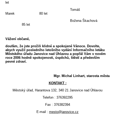
let
Tomáš
Marek 80 let
Božena Škachová
85 let
Vážení občané,
doufám, že jste prožili klidné a spokojené Vánoce. Dovolte,
abych využil posledního letošního vydání Informačního letáku
Městského úřadu Janovice nad Úhlavou a popřál Vám v novém
roce 2006 hodně spokojenosti, úspěchů, štěstí a především
pevné zdraví.
Mgr. Michal Linhart, starosta města
KONTAKT :
Městský úřad, Harantova 132, 340 21 Janovice nad Úhlavou
Telefon : 376392295
Fax : 376382394
E-mail :
mesto@janovice.cz