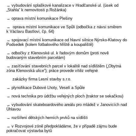
→ vybudování splaškové kanalizace v Hradčanské ul. (úsek od
„Stahla“ k nemovitosti p.Rožánka)
→ oprava místní komunikace Plešiny
→ oprava místní komunikace ve Spůli (odbočka z návsi směrem
k Václavu Bastlovi, čp. 64)
→ spojovací místní komunikace od hlavní silnice Nýrsko-Klatovy do
Podsedek (kolem fotbalového hřiště a koupaliště)
→ odbočky z Klenovské ul. k řadovým domům (proti nově
budovaným stavebním parcelám)
→ zasíťování stavebních parcel v lokalitě nad sídlištěm („Obytná
zóna Klenovská ulice“); práce provede vítěz veřejné
zakázky firma Lesní stavby s.r.o.
→ plynofikace Dubové Lhoty, Veselí a Spůle
→ nová technika pro údržbu veřejných ploch (traktor se sekačkou)
→ vybudování skateboardového areálu pro mládež v Janovicích nad
Úhlavou
→ rozšíření dětských herních prvků na sídlišti
→ v Rozvojové zóně předpokládáme, že v případě zájmu bude
pokračovat výstavba bytů