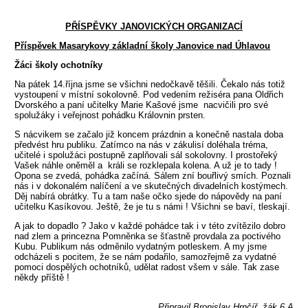
PŘÍSPĚVKY JANOVICKÝCH ORGANIZACÍ
Příspěvek Masarykovy základní školy Janovice nad Úhlavou
Žáci školy ochotníky
Na pátek 14.října jsme se všichni nedočkavě těšili. Čekalo nás totiž
vystoupení v místní sokolovně. Pod vedením režiséra pana Oldřich
Dvorského a paní učitelky Marie Kašové jsme nacvičili pro své
spolužáky i veřejnost pohádku Královnin prsten.
S nácvikem se začalo již koncem prázdnin a konečně nastala doba
předvést hru publiku. Zatímco na nás v zákulisí doléhala tréma,
učitelé i spolužáci postupně zaplňovali sál sokolovny. I prostořeký
Vašek náhle oněměl a králi se rozklepala kolena. A už je to tady !
Opona se zvedá, pohádka začíná. Sálem zní bouřlivý smích. Poznali
nás i v dokonalém nalíčení a ve skutečných divadelních kostýmech.
Děj nabírá obrátky. Tu a tam naše očko sjede do nápovědy na paní
učitelku Kasíkovou. Ještě, že je tu s námi ! Všichni se baví, tleskají.
A jak to dopadlo ? Jako v každé pohádce tak i v této zvítězilo dobro
nad zlem a princezna Pomněnka se šťastně provdala za poctivého
Kubu. Publikum nás odměnilo vydatným potleskem. A my jsme
odcházeli s pocitem, že se nám podařilo, samozřejmě za vydatné
pomoci dospělých ochotníků, udělat radost všem v sále. Tak zase
někdy příště !
Připravil Bronislav Hrnčíř, žák 6.A