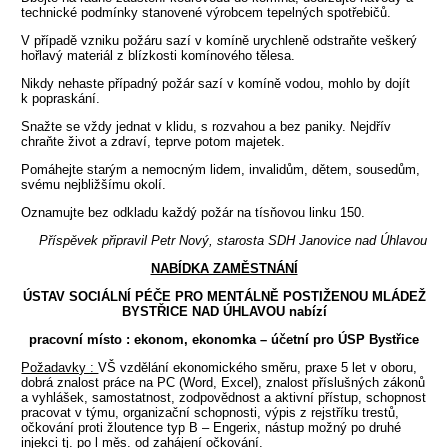
technické podmínky stanovené výrobcem tepelných spotřebičů.
V případě vzniku požáru sazí v komíně urychleně odstraňte veškerý
hořlavý materiál z blízkosti komínového tělesa.
Nikdy nehaste případný požár sazí v komíně vodou, mohlo by dojít
k popraskání.
Snažte se vždy jednat v klidu, s rozvahou a bez paniky. Nejdřív
chraňte život a zdraví, teprve potom majetek.
Pomáhejte starým a nemocným lidem, invalidům, dětem, sousedům,
svému nejbližšímu okolí.
Oznamujte bez odkladu každý požár na tísňovou linku 150.
Příspěvek připravil Petr Nový, starosta SDH Janovice nad Úhlavou
NABÍDKA ZAMĚSTNÁNÍ
ÚSTAV SOCIÁLNÍ PÉČE PRO MENTÁLNĚ POSTIŽENOU MLÁDEŽ
BYSTŘICE NAD ÚHLAVOU nabízí
pracovní místo : ekonom, ekonomka – účetní pro ÚSP Bystřice
Požadavky :
VŠ vzdělání ekonomického směru, praxe 5 let v oboru,
dobrá znalost práce na PC (Word, Excel), znalost příslušných zákonů
a vyhlášek, samostatnost, zodpovědnost a aktivní přístup, schopnost
pracovat v týmu, organizační schopnosti, výpis z rejstříku trestů,
očkování proti žloutence typ B – Engerix, nástup možný po druhé
injekci tj. po l měs. od zahájení očkování.