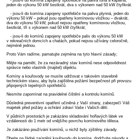
- jsou-li do komína zapojeny spotřebiče na paliva tuhá a kapalná,
jeden do výkonu 50 kW šestkrát, dva s výkonem nad 50 kW čtyřikrát.
- jsou-li do komína zapojeny spotřebiče na paliva plynná, jeden do
výkonu 50 kW – pokud jsou opatřeny komínovou vložkou – dvakrát,
dva do výkonu 50 kW, pokud nejsou opatřeny komínovou vložkou,
šestkrát, tří s výkonem nad 50 kW čtyřikrát;
- jsou-li do komínů zapojeny spotřebiče paliv do výkonu 50 kW
v rekreačních domcích a chatách, pokud nejsou užívány celoročně,
nejméně jednou.
Proto Vám radíme, pamatujte zejména na tyto hlavní zásady;
Mějte na paměti, že za nezávadný stav komínů nese odpovědnost
správce nebo vlastník (majitel) objektu.
Komíny a kouřovody se musíte udržovat v takovém stavebně
technickém stavu, aby byla zajištěna požární bezpečnost při provozu
připojených tepelných spotřebičů.
Nesmíte zapomínat na pravidelné čištění a kontrolu komínů.
Důsledná preventivní opatření učiněná z Vaší strany, zabezpečí Váš
majetek před požáry a ochrání zdraví Vaše i Vašich dětí.
V půdních prostorách je zakázáno skladování hořlavých látek ve
vzdálenosti do 1 metr od vnějšího povrchu komínového tělesa.
Je zakázáno používání komínů, u nichž byly zjištěny závady.
Dbejte na řádné zaústění kouřovodu do komína, dodržujte návody a