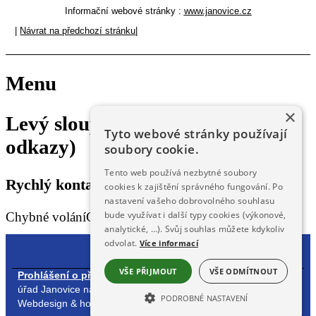
Informační webové stránky :
www.janovice.cz
|
Návrat na předchozí stránku
|
Menu
×
Levý sloupec (rychlý kontakt,
Tyto webové stránky používají
odkazy)
soubory cookie.
Tento web používá nezbytné soubory
Rychlý kontakt, odkazy
cookies k zajištění správného fungování. Po
nastavení vašeho dobrovolného souhlasu
bude využívat i další typy cookies (výkonové,
Chybné voláníChybné volání
analytické, …). Svůj souhlas můžete kdykoliv
odvolat.
Více informací
VŠE PŘIJMOUT
VŠE ODMÍTNOUT
Prohlášení o přístupnosti
| Obsah stránek spravuje: Městský
úřad Janovice nad Úhlavou,
redakčním systémem DynaWeb
.
PODROBNÉ NASTAVENÍ
Webdesign & hosting :
ŠumavaNet.CZ