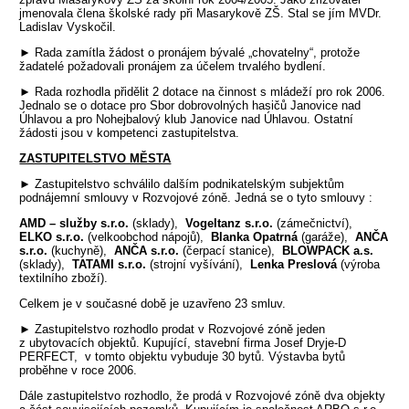
jmenovala člena školské rady při Masarykově ZŠ. Stal se jím MVDr.
Ladislav Vyskočil.
► Rada zamítla žádost o pronájem bývalé „chovatelny“, protože
žadatelé požadovali pronájem za účelem trvalého bydlení.
► Rada rozhodla přidělit 2 dotace na činnost s mládeží pro rok 2006.
Jednalo se o dotace pro Sbor dobrovolných hasičů Janovice nad
Úhlavou a pro Nohejbalový klub Janovice nad Úhlavou. Ostatní
žádosti jsou v kompetenci zastupitelstva.
ZASTUPITELSTVO MĚSTA
► Zastupitelstvo schválilo dalším podnikatelským subjektům
podnájemní smlouvy v Rozvojové zóně. Jedná se o tyto smlouvy :
AMD – služby s.r.o.
(sklady),
Vogeltanz s.r.o.
(zámečnictví),
ELKO s.r.o.
(velkoobchod nápojů),
Blanka Opatrná
(garáže),
ANČA
s.r.o.
(kuchyně),
ANČA s.r.o.
(čerpací stanice),
BLOWPACK a.s.
(sklady),
TATAMI s.r.o.
(strojní vyšívání),
Lenka Preslová
(výroba
textilního zboží).
Celkem je v současné době je uzavřeno 23 smluv.
► Zastupitelstvo rozhodlo prodat v Rozvojové zóně jeden
z ubytovacích objektů. Kupující, stavební firma Josef Dryje-D
PERFECT, v tomto objektu vybuduje 30 bytů. Výstavba bytů
proběhne v roce 2006.
Dále zastupitelstvo rozhodlo, že prodá v Rozvojové zóně dva objekty