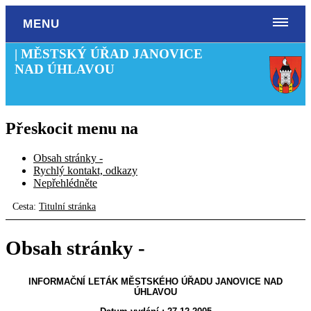
MENU
| MĚSTSKÝ ÚŘAD JANOVICE
NAD ÚHLAVOU
Přeskocit menu na
Obsah stránky -
Rychlý kontakt, odkazy
Nepřehlédněte
Cesta:
Titulní stránka
Obsah stránky -
INFORMAČNÍ LETÁK MĚSTSKÉHO ÚŘADU JANOVICE NAD
ÚHLAVOU