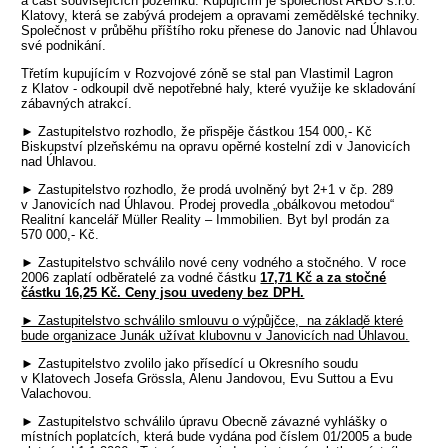
a část souvisejících pozemků. Kupujícím je společnost ARBO s.r.o.
Klatovy, která se zabývá prodejem a opravami zemědělské techniky.
Společnost v průběhu příštího roku přenese do Janovic nad Úhlavou
své podnikání.
Třetím kupujícím v Rozvojové zóně se stal pan Vlastimil Lagron
z Klatov - odkoupil dvě nepotřebné haly, které využije ke skladování
zábavných atrakcí.
► Zastupitelstvo rozhodlo, že přispěje částkou 154 000,- Kč
Biskupství plzeňskému na opravu opěrné kostelní zdi v Janovicích
nad Úhlavou.
► Zastupitelstvo rozhodlo, že prodá uvolněný byt 2+1 v čp. 289
v Janovicích nad Úhlavou. Prodej provedla „obálkovou metodou“
Realitní kancelář Müller Reality – Immobilien. Byt byl prodán za
570 000,- Kč.
► Zastupitelstvo schválilo nové ceny vodného a stočného. V roce
2006 zaplatí odběratelé za vodné částku
17,71 Kč a za stočné
částku 16,25 Kč. Ceny jsou uvedeny bez DPH.
► Zastupitelstvo schválilo smlouvu o výpůjčce, na základě které
bude organizace Junák užívat klubovnu v Janovicích nad Úhlavou.
► Zastupitelstvo zvolilo jako přísedící u Okresního soudu
v Klatovech Josefa Grössla, Alenu Jandovou, Evu Suttou a Evu
Valachovou.
► Zastupitelstvo schválilo úpravu Obecně závazné vyhlášky o
místních poplatcích, která bude vydána pod číslem 01/2005 a bude