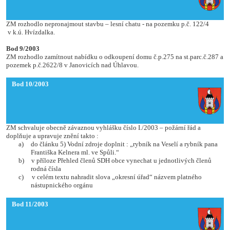
ZM rozhodlo nepronajmout stavbu – lesní chatu - na pozemku p.č. 122/4
v k.ú. Hvízdalka.
Bod 9/2003
ZM rozhodlo zamítnout nabídku o odkoupení domu č.p.275 na st.parc.č.287 a
pozemek p.č.2622/8 v Janovicích nad Úhlavou.
Bod 10/2003
ZM schvaluje obecně závaznou vyhlášku číslo I./2003 – požární řád a
doplňuje a upravuje znění takto :
a)
do článku 5) Vodní zdroje doplnit : „rybník na Veselí a rybník pana
Františka Kelnera ml. ve Spůli.“
b)
v příloze Přehled členů SDH obce vynechat u jednotlivých členů
rodná čísla
c)
v celém textu nahradit slova „okresní úřad“ názvem platného
nástupnického orgánu
Bod 11/2003