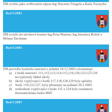
ZM zvolilo jako ověřovatele zápisu Ing.Vincenta Tringelu a Karla Turonyho.
Bod 3/2003
ZM zvolilo do návrhové komise Ing.Petra Martina, Ing.Jaroslava Rožně a
Milana Taichman.
Bod 4/2003
ZM provedlo kontrolu usnesení z jednání 19.12.2003 a konstatuje :
a)
z bodů usnesení
111,112,113,114,115,116,120,123,125,126
nevyplynuly žádné úkoly
b)
úkoly vyplývající z bodů 117,118,128,129 byly splněny
c)
body 119,122,127, byly přesunuty na jednání 20.2.2003
d)
rozhodnutí vyplývající z bodu 121 a 124 bylo oznámeno
ekonomickému úseku MěÚ
Bod 5/2003