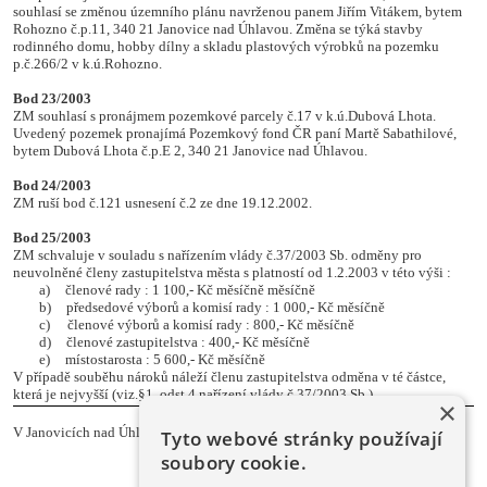
souhlasí se změnou územního plánu navrženou panem Jiřím Vitákem, bytem
Rohozno č.p.11, 340 21 Janovice nad Úhlavou. Změna se týká stavby
rodinného domu, hobby dílny a skladu plastových výrobků na pozemku
p.č.266/2 v k.ú.Rohozno.
Bod 23/2003
ZM souhlasí s pronájmem pozemkové parcely č.17 v k.ú.Dubová Lhota.
Uvedený pozemek pronajímá Pozemkový fond ČR paní Martě Sabathilové,
bytem Dubová Lhota č.p.E 2, 340 21 Janovice nad Úhlavou.
Bod 24/2003
ZM ruší bod č.121 usnesení č.2 ze dne 19.12.2002.
Bod 25/2003
ZM schvaluje v souladu s nařízením vlády č.37/2003 Sb. odměny pro
neuvolněné členy zastupitelstva města s platností od 1.2.2003 v této výši :
a)
členové rady : 1 100,- Kč měsíčně měsíčně
b)
předsedové výborů a komisí rady : 1 000,- Kč měsíčně
c)
členové výborů a komisí rady : 800,- Kč měsíčně
d)
členové zastupitelstva : 400,- Kč měsíčně
e)
místostarosta : 5 600,- Kč měsíčně
V případě souběhu nároků náleží členu zastupitelstva odměna v té částce,
která je nejvyšší (viz.§1, odst.4 nařízení vlády č.37/2003 Sb.)
×
V Janovicích nad Úhlavou 21.2.2003.
Tyto webové stránky používají
soubory cookie.