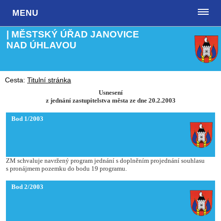
MENU
| MĚSTSKÝ ÚŘAD JANOVICE
NAD ÚHLAVOU
Cesta:
Titulní stránka
Usnesení
z jednání zastupitelstva města ze dne 20.2.2003
Bod 1/2003
ZM schvaluje navržený program jednání s doplněním projednání souhlasu
s pronájmem pozemku do bodu 19 programu.
Bod 2/2003