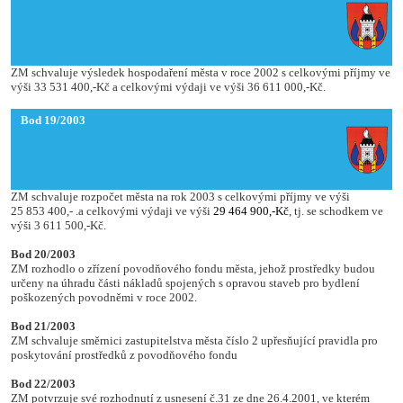
ZM schvaluje výsledek hospodaření města v roce 2002 s celkovými příjmy ve
výši 33 531 400,-Kč a celkovými výdaji ve výši 36 611 000,-Kč.
Bod 19/2003
ZM schvaluje rozpočet města na rok 2003 s celkovými příjmy ve výši
25 853 400,- .a celkovými výdaji ve výši
29 464 900,-Kč
, tj. se schodkem ve
výši 3 611 500,-Kč.
Bod 20/2003
ZM rozhodlo o zřízení povodňového fondu města, jehož prostředky budou
určeny na úhradu části nákladů spojených s opravou staveb pro bydlení
poškozených povodněmi v roce 2002.
Bod 21/2003
ZM schvaluje směrnici zastupitelstva města číslo 2
upřesňující pravidla pro
poskytování prostředků z povodňového fondu
Bod 22/2003
ZM potvrzuje své rozhodnutí z usnesení č.31 ze dne 26.4.2001, ve kterém