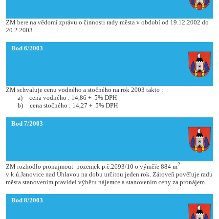
ZM bere na vědomí zprávu o činnosti rady města v období od 19.12.2002 do
20.2.2003.
Bod 6/2003
ZM schvaluje cenu vodného a stočného na rok 2003 takto :
a)
cena vodného : 14,86 +
5% DPH
b)
cena stočného : 14,27 +
5% DPH
Bod 7/2003
2
ZM rozhodlo pronajmout
pozemek p.č.2693/10 o výměře 884 m
v k.ú.Janovice nad Úhlavou na dobu určitou jeden rok. Zároveň pověřuje radu
města stanovením pravidel výběru nájemce a stanovením ceny za pronájem.
Bod 8/2003