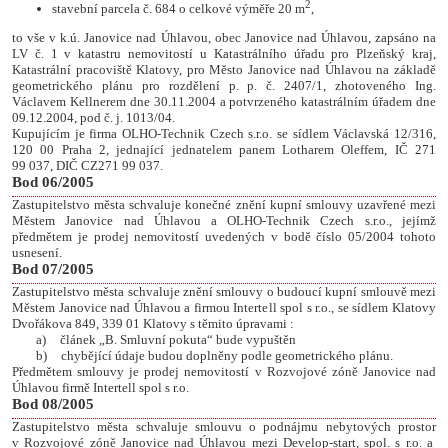
2
stavební parcela č. 684 o celkové výměře 20 m
,
to vše v k.ú. Janovice nad Úhlavou, obec Janovice nad Úhlavou, zapsáno na
LV č. 1 v katastru nemovitostí u Katastrálního úřadu pro Plzeňský kraj,
Katastrální pracoviště Klatovy, pro Město Janovice nad Úhlavou na základě
geometrického plánu pro rozdělení p. p. č. 2407/1, zhotoveného Ing.
Václavem Kellnerem dne 30.11.2004 a potvrzeného katastrálním úřadem dne
09.12.2004, pod č. j. 1013/04.
Kupujícím je firma OLHO-Technik Czech s.r.o. se sídlem Václavská 12/316,
120 00 Praha 2, jednající jednatelem panem Lotharem Oleffem, IČ
271
99 037,
DIČ CZ
271 99 037.
Bod 06/2005
Zastupitelstvo města schvaluje konečné znění kupní smlouvy uzavřené mezi
Městem Janovice nad Úhlavou a OLHO-Technik Czech s.r.o., jejímž
předmětem je prodej nemovitostí uvedených v bodě číslo 05/2004 tohoto
usnesení.
Bod 07/2005
Zastupitelstvo města schvaluje znění smlouvy o budoucí kupní smlouvě mezi
Městem Janovice nad Úhlavou a firmou Intertell spol s r.o., se sídlem Klatovy
Dvořákova 849, 339 01 Klatovy s těmito úpravami :
a)
článek „B. Smluvní pokuta“ bude vypuštěn
b)
chybějící údaje budou doplněny podle geometrického plánu.
Předmětem smlouvy je prodej nemovitostí v Rozvojové zóně Janovice nad
Úhlavou firmě Intertell spol s r.o.
Bod 08/2005
Zastupitelstvo města schvaluje smlouvu o podnájmu nebytových prostor
v Rozvojové zóně Janovice nad Úhlavou mezi Develop-start, spol. s r.o. a