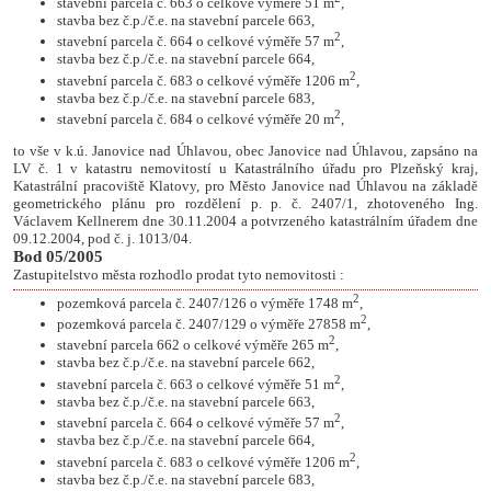
stavební parcela č. 663 o celkové výměře 51 m
,
stavba bez č.p./č.e. na stavební parcele 663,
2
stavební parcela č. 664 o celkové výměře 57 m
,
stavba bez č.p./č.e. na stavební parcele 664,
2
stavební parcela č. 683 o celkové výměře 1206 m
,
stavba bez č.p./č.e. na stavební parcele 683,
2
stavební parcela č. 684 o celkové výměře 20 m
,
to vše v k.ú. Janovice nad Úhlavou, obec Janovice nad Úhlavou, zapsáno na
LV č. 1 v katastru nemovitostí u Katastrálního úřadu pro Plzeňský kraj,
Katastrální pracoviště Klatovy, pro Město Janovice nad Úhlavou na základě
geometrického plánu pro rozdělení p. p. č. 2407/1, zhotoveného Ing.
Václavem Kellnerem dne 30.11.2004 a potvrzeného katastrálním úřadem dne
09.12.2004, pod č. j. 1013/04.
Bod 05/2005
Zastupitelstvo města rozhodlo prodat tyto nemovitosti :
2
pozemková parcela č. 2407/126 o výměře 1748 m
,
2
pozemková parcela č. 2407/129 o výměře 27858 m
,
2
stavební parcela 662 o celkové výměře 265 m
,
stavba bez č.p./č.e. na stavební parcele 662,
2
stavební parcela č. 663 o celkové výměře 51 m
,
stavba bez č.p./č.e. na stavební parcele 663,
2
stavební parcela č. 664 o celkové výměře 57 m
,
stavba bez č.p./č.e. na stavební parcele 664,
2
stavební parcela č. 683 o celkové výměře 1206 m
,
stavba bez č.p./č.e. na stavební parcele 683,