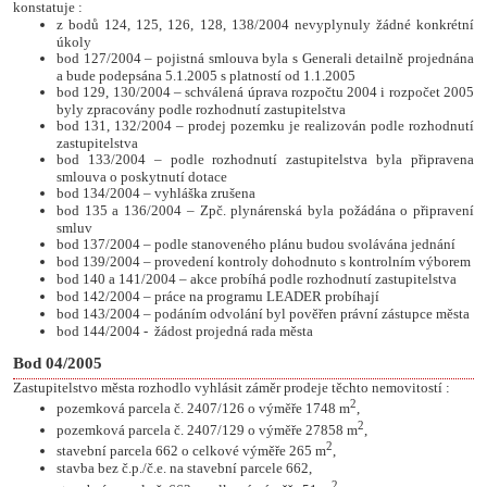
konstatuje :
z bodů 124, 125, 126, 128, 138/2004 nevyplynuly žádné konkrétní
úkoly
bod 127/2004 – pojistná smlouva byla s Generali detailně projednána
a bude podepsána 5.1.2005 s platností od 1.1.2005
bod 129, 130/2004 – schválená úprava rozpočtu 2004 i rozpočet 2005
byly zpracovány podle rozhodnutí zastupitelstva
bod 131, 132/2004 – prodej pozemku je realizován podle rozhodnutí
zastupitelstva
bod 133/2004 – podle rozhodnutí zastupitelstva byla připravena
smlouva o poskytnutí dotace
bod 134/2004 – vyhláška zrušena
bod 135 a 136/2004 – Zpč. plynárenská byla požádána o připravení
smluv
bod 137/2004 – podle stanoveného plánu budou svolávána jednání
bod 139/2004 – provedení kontroly dohodnuto s kontrolním výborem
bod 140 a 141/2004 – akce probíhá podle rozhodnutí zastupitelstva
bod 142/2004 – práce na programu LEADER probíhají
bod 143/2004 – podáním odvolání byl pověřen právní zástupce města
bod 144/2004 -
žádost projedná rada města
Bod 04/2005
Zastupitelstvo města rozhodlo vyhlásit záměr prodeje těchto nemovitostí :
2
pozemková parcela č. 2407/126 o výměře 1748 m
,
2
pozemková parcela č. 2407/129 o výměře 27858 m
,
2
stavební parcela 662 o celkové výměře 265 m
,
stavba bez č.p./č.e. na stavební parcele 662,
2