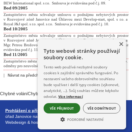
BEW International spol. s r.o.
Smlouva je evidována pod č.j. 09.
Bod 09/2005
Zastupitelstvo města schvaluje smlouvu o podnájmu nebytových prostor
v Rozvojové zóně Janovice nad Úhlavou mezi Develop-start, spol. s r.o. a
Royal J&J spol. s r.o. spol. s r.o.
Smlouva je evidována pod č.j. 10.
Bod 10/2005
Zastupitelstvo města schvaluje smlouvu o podnájmu nebytových prostor
v Rozvojové zóně Janovice nad Úhlavou mezi Develop-start, spol. s r.o. a
×
Mgr. Petrou Brožovou, Veselí 5, 340 21 Janovice nad Úhlavou.
Smlouva je
Tyto webové stránky používají
evidována pod č.j. 11.
Bod 11/2005
soubory cookie.
Zastupitelstvo města schvaluje v souladu s Nařízením vlády č. 697/2004 Sb.
odměny pro neuvolněné členy zastupitelstva města.
Tento web používá nezbytné soubory
cookies k zajištění správného fungování. Po
|
Návrat na předchozí stránku
|
nastavení vašeho dobrovolného souhlasu
bude využívat i další typy cookies (výkonové,
analytické, …). Svůj souhlas můžete kdykoliv
Chybné voláníChybné volání
odvolat.
Více informací
VŠE PŘIJMOUT
VŠE ODMÍTNOUT
Prohlášení o přístupnosti
| Obsah stránek spravuje: Městský
úřad Janovice nad Úhlavou,
redakčním systémem DynaWeb
.
PODROBNÉ NASTAVENÍ
Webdesign & hosting :
ŠumavaNet.CZ
NEZBYTNĚ NUTNÉ SOUBORY