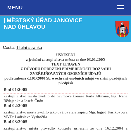
MENU
| MĚSTSKÝ ÚŘAD JANOVICE
NAD ÚHLAVOU
Cesta:
Titulní stránka
USNESENÍ
z jednání zastupitelstva města ze dne 03.01.2005
TEXT UPRAVEN
Z DŮVODU DODRŽENÍ PŘIMĚŘENOSTI ROZSAHU
ZVEŘEJŇOVANÝCH OSOBNÍCH ÚDAJŮ
podle zákona č.101/2000 Sb. o ochraně osobních údajů ve znění pozdějších
předpisů
Bod 01/2005
Zastupitelstvo města zvolilo do návrhové komise
Karla Altmana, Ing. Ivana
Bědajánka a Josefa Čudu
Bod 02/2005
Zastupitelstvo města zvolilo jako ověřovatele zápisu Mgr. Ingrid Kasíkovou a
MVDr. Ladislava Vyskočila.
Bod 03/2005
Zastupitelstvo města provedlo kontrolu usnesení ze dne 16.12.2004 a