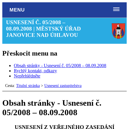
MENU
USNESENÍ Č. 05/2008 –
08.09.2008 | MĚSTSKÝ ÚŘAD
JANOVICE NAD ÚHLAVOU
Přeskocit menu na
Obsah stránky - Usnesení č. 05/2008 – 08.09.2008
Rychlý kontakt, odkazy
Nepřehlédněte
Cesta:
Titulní stránka
>
Usnesení zastupitelstva
Obsah stránky - Usnesení č.
05/2008 – 08.09.2008
USNESENÍ Z VEŘEJNÉHO ZASEDÁNÍ