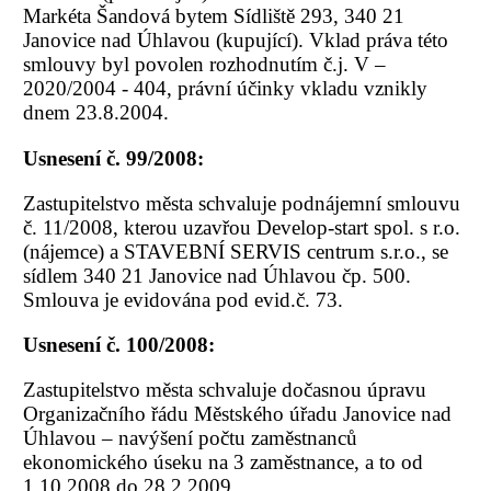
Markéta Šandová bytem Sídliště 293, 340 21
Janovice nad Úhlavou (kupující). Vklad práva této
smlouvy byl povolen rozhodnutím č.j. V –
2020/2004 - 404, právní účinky vkladu vznikly
dnem 23.8.2004.
Usnesení č. 99/2008:
Zastupitelstvo města schvaluje podnájemní smlouvu
č. 11/2008, kterou uzavřou Develop-start spol. s r.o.
(nájemce) a STAVEBNÍ SERVIS centrum s.r.o., se
sídlem 340 21 Janovice nad Úhlavou čp. 500.
Smlouva je evidována pod evid.č. 73.
Usnesení č. 100/2008:
Zastupitelstvo města schvaluje dočasnou úpravu
Organizačního řádu Městského úřadu Janovice nad
Úhlavou – navýšení počtu zaměstnanců
ekonomického úseku na 3 zaměstnance, a to od
1.10.2008 do 28.2.2009.