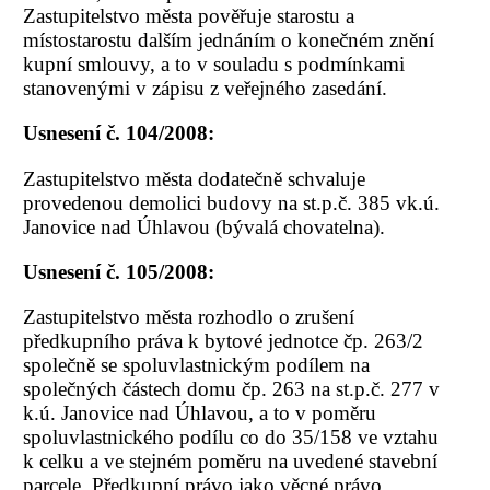
Zastupitelstvo města pověřuje starostu a
místostarostu dalším jednáním o konečném znění
kupní smlouvy, a to v souladu s podmínkami
stanovenými v zápisu z veřejného zasedání.
Usnesení č. 104/2008:
Zastupitelstvo města dodatečně schvaluje
provedenou demolici budovy na st.p.č. 385 vk.ú.
Janovice nad Úhlavou (bývalá chovatelna).
Usnesení č. 105/2008:
Zastupitelstvo města rozhodlo o zrušení
předkupního práva k bytové jednotce čp. 263/2
společně se spoluvlastnickým podílem na
společných částech domu čp. 263 na st.p.č. 277 v
k.ú. Janovice nad Úhlavou, a to v poměru
spoluvlastnického podílu co do 35/158 ve vztahu
k celku a ve stejném poměru na uvedené stavební
parcele. Předkupní právo jako věcné právo