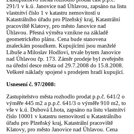
291/1 v k.ú. Janovice nad Úhlavou, zapsáno na listu
vlastnitví číslo 1 v katastru nemovitostí u
Katastrálního úřadu pro Plzeňský kraj, Katastrální
pracoviště Klatovy, pro město Janovice nad
Úhlavou. Přesná výměra vznikne na základě
geometrického plánu. Cena bude stanovena
znaleckám posudkem. Kupujícími jsou manželé
Libuše a Miloslav Hodlovi, trvale bytem Janovice
nad Úhlavou čp. 173. Záměr prodeje byl zveřejněn
na úřední desce města od 29.7.2008 do 15.8.2008.
Veškeré náklady spojené s prodejem hradí kupující.
Usnesení č. 97/2008:
Zastupitelstvo města rozhodlo prodat p.p.č. 641/2 o
výměře 445 m2 a p.p.č. 641/3 o výměře 910 m2, to
vše v k.ú. Dubová Lhota, zapsáno na listu vlastnitví
číslo 10001 v katastru nemovitostí u Katastrálního
úřadu pro Plzeňský kraj, Katastrální pracoviště
Klatovy, pro město Janovice nad Úhlavou. Cena