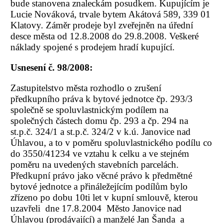
bude stanovena znaleckám posudkem. Kupujícím je
Lucie Nováková, trvale bytem Akátová 589, 339 01
Klatovy. Záměr prodeje byl zveřejněn na úřední
desce města od 12.8.2008 do 29.8.2008. Veškeré
náklady spojené s prodejem hradí kupující.
Usnesení č. 98/2008:
Zastupitelstvo města rozhodlo o zrušení
předkupního práva k bytové jednotce čp. 293/3
společně se spoluvlastnickým podílem na
společných částech domu čp. 293 a čp. 294 na
st.p.č. 324/1 a st.p.č. 324/2 v k.ú. Janovice nad
Úhlavou, a to v poměru spoluvlastnického podílu co
do 3550/41234 ve vztahu k celku a ve stejném
poměru na uvedených stavebních parcelách.
Předkupní právo jako věcné právo k předmětné
bytové jednotce a přináležejícím podílům bylo
zřízeno po dobu 10ti let v kupní smlouvě, kterou
uzavřeli dne 17.8.2004 Město Janovice nad
Úhlavou (prodávající) a manželé Jan Šanda a