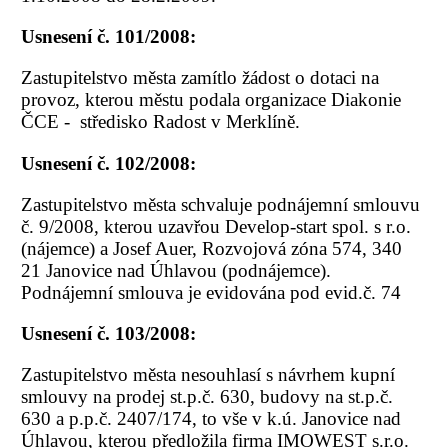
Usnesení č. 101/2008:
Zastupitelstvo města zamítlo žádost o dotaci na
provoz, kterou městu podala organizace Diakonie
ČCE - středisko Radost v Merklíně.
Usnesení č. 102/2008:
Zastupitelstvo města schvaluje podnájemní smlouvu
č. 9/2008, kterou uzavřou Develop-start spol. s r.o.
(nájemce) a Josef Auer, Rozvojová zóna 574, 340
21 Janovice nad Úhlavou (podnájemce).
Podnájemní smlouva je evidována pod evid.č. 74
Usnesení č. 103/2008:
Zastupitelstvo města nesouhlasí s návrhem kupní
smlouvy na prodej st.p.č. 630, budovy na st.p.č.
630 a p.p.č. 2407/174, to vše v k.ú. Janovice nad
Úhlavou, kterou předložila firma IMOWEST s.r.o.