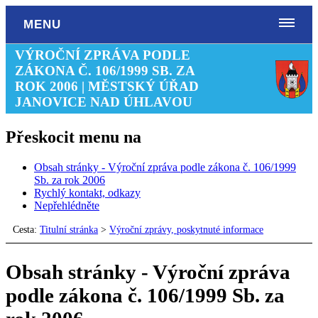
MENU
VÝROČNÍ ZPRÁVA PODLE
ZÁKONA Č. 106/1999 SB. ZA
ROK 2006 | MĚSTSKÝ ÚŘAD
JANOVICE NAD ÚHLAVOU
Přeskocit menu na
Obsah stránky - Výroční zpráva podle zákona č. 106/1999
Sb. za rok 2006
Rychlý kontakt, odkazy
Nepřehlédněte
Cesta:
Titulní stránka
>
Výroční zprávy, poskytnuté informace
Obsah stránky - Výroční zpráva
podle zákona č. 106/1999 Sb. za