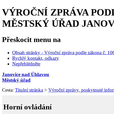
VÝROČNÍ ZPRÁVA PODLE 
MĚSTSKÝ ÚŘAD JANOV
Přeskocit menu na
Obsah stránky - Výroční zpráva podle zákona č. 10
Rychlý kontakt, odkazy
Nepřehlédněte
Janovice nad Úhlavou
Městský úřad
Cesta:
Titulní stránka
>
Výroční zprávy, poskytnuté info
Horní ovládání