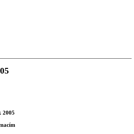
005
k 2005
rmacím