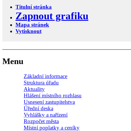
Titulní stránka
Zapnout grafiku
Mapa stránek
Vytisknout
Menu
Základní informace
Struktura úřadu
Aktuality
Hlášení místního rozhlasu
Usnesení zastupitelstva
Úřední deska
Vyhlášky a nařízení
Rozpočet města
Místní poplatky a ceníky