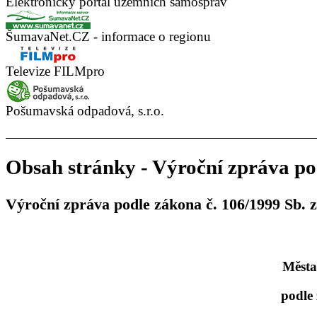
Elektronický portál územních samospráv
ŠumavaNet.CZ - informace o regionu
Televize FILMpro
Pošumavská odpadová, s.r.o.
Obsah stránky - Výroční zpráva pod
Výroční zpráva podle zákona č. 106/1999 Sb. 
Města
podle