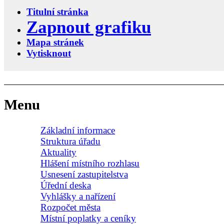
Titulní stránka
Zapnout grafiku
Mapa stránek
Vytisknout
Menu
Základní informace
Struktura úřadu
Aktuality
Hlášení místního rozhlasu
Usnesení zastupitelstva
Úřední deska
Vyhlášky a nařízení
Rozpočet města
Místní poplatky a ceníky