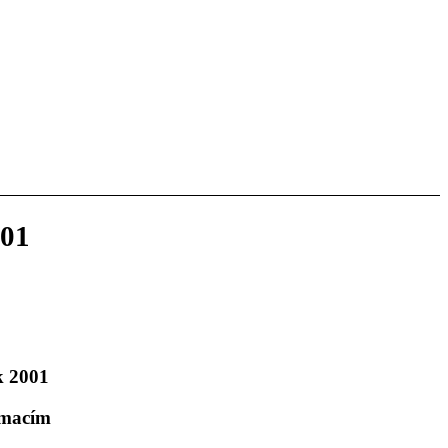
001
k 2001
rmacím