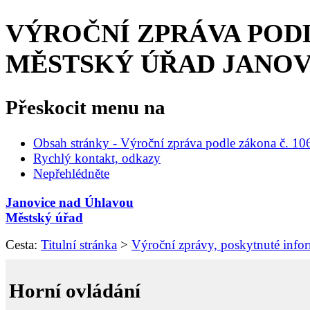
VÝROČNÍ ZPRÁVA PODLE 
MĚSTSKÝ ÚŘAD JANOV
Přeskocit menu na
Obsah stránky - Výroční zpráva podle zákona č. 10
Rychlý kontakt, odkazy
Nepřehlédněte
Janovice nad Úhlavou
Městský úřad
Cesta:
Titulní stránka
>
Výroční zprávy, poskytnuté info
Horní ovládání