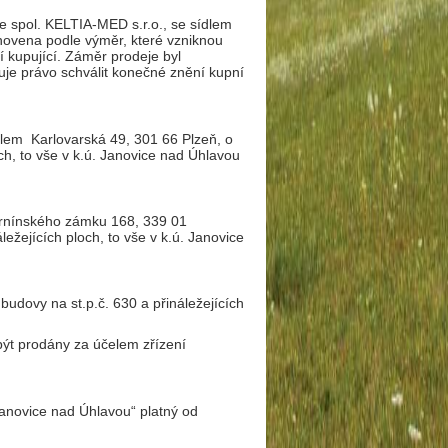
e spol. KELTIA-MED s.r.o., se sídlem
novena podle výměr, které vzniknou
 kupující. Záměr prodeje byl
uje právo schválit konečné znění kupní
ídlem Karlovarská 49, 301 66 Plzeň, o
och, to vše v k.ú. Janovice nad Úhlavou
Černínského zámku 168, 339 01
ežejících ploch, to vše v k.ú. Janovice
budovy na st.p.č. 630 a přináležejících
být prodány za účelem zřízení
anovice nad Úhlavou“ platný od