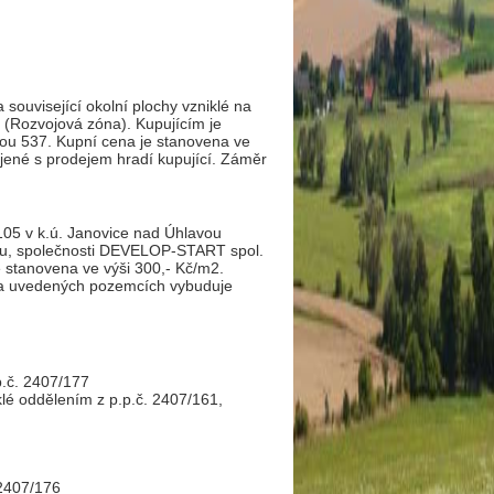
 související okolní plochy vzniklé na
 (Rozvojová zóna). Kupujícím je
ou 537. Kupní cena je stanovena ve
jené s prodejem hradí kupující. Záměr
 105 v k.ú. Janovice nad Úhlavou
ánu, společnosti DEVELOP-START spol.
e stanovena ve výši 300,- Kč/m2.
 na uvedených pozemcích vybuduje
.p.č. 2407/177
iklé oddělením z p.p.č. 2407/161,
 2407/176