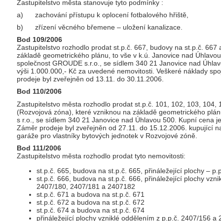
Zastupitelstvo města stanovuje tyto podmínky :
a) zachování přístupu k oplocení fotbalového hřiště,
b) zřízení věcného břemene – uložení kanalizace.
Bod 109/2006
Zastupitelstvo rozhodlo prodat st.p.č. 667, budovy na st.p.č. 667 a
základě geometrického plánu, to vše v k.ú. Janovice nad Úhlavou
společnost GROUDE s.r.o., se sídlem 340 21 Janovice nad Úhlav
výši 1.000.000,- Kč za uvedené nemovitosti. Veškeré náklady spo
prodeje byl zveřejněn od 13.11. do 30.11.2006.
Bod 110/2006
Zastupitelstvo města rozhodlo prodat st.p.č. 101, 102, 103, 104,
(Rozvojová zóna), které vzniknou na základě geometrického pl
s r.o., se sídlem 340 21 Janovice nad Úhlavou 500. Kupní cena j
Záměr prodeje byl zveřejněn od 27.11. do 15.12.2006. kupující
garáže pro vlastníky bytových jednotek v Rozvojové zóně.
Bod 111/2006
Zastupitelstvo města rozhodlo prodat tyto nemovitosti:
st.p.č. 665, budova na st.p.č. 665, přináležející plochy – p
st.p.č. 666, budova na st.p.č. 666, přináležející plochy vzn
2407/180, 2407/181 a 2407182
st.p.č. 671 a budova na st.p.č. 671
st.p.č. 672 a budova na st.p.č. 672
st.p.č. 674 a budova na st.p.č. 674
přináležející plochy vzniklé oddělením z p.p.č. 2407/156 a