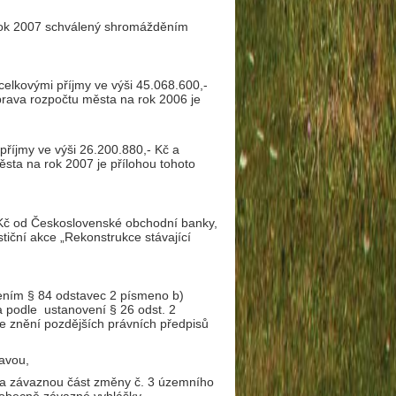
 rok 2007 schválený shromážděním
celkovými příjmy ve výši 45.068.600,-
úprava rozpočtu města na rok 2006 je
příjmy ve výši 26.200.880,- Kč a
ěsta na rok 2007 je přílohou tohoto
- Kč od Československé
obchodní banky,
stiční akce „Rekonstrukce stávající
ením § 84 odstavec 2 písmeno b)
a podle ustanovení § 26 odst. 2
e znění pozdějších právních předpisů
avou,
na závaznou část změny č. 3 územního