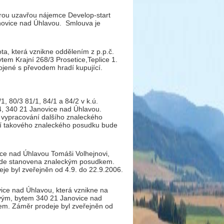
erou uzavřou nájemce Develop-start
anovice nad Úhlavou. Smlouva je
ota, která vznikne oddělením z p.p.č.
em Krajní 268/3 Prosetice,Teplice 1.
ojené s převodem hradí kupující.
/1, 80/3 81/1, 84/1 a 84/2 v k.ú.
 340 21 Janovice nad Úhlavou.
 vypracování dalšího znaleckého
ní takového znaleckého posudku bude
ice nad Úhlavou Tomáši Volhejnovi,
ude stanovena znaleckým posudkem.
je byl zveřejněn od 4.9. do 22.9.2006.
vice nad Úhlavou, která vznikne na
vým, bytem 340 21 Janovice nad
m. Záměr prodeje byl zveřejněn od