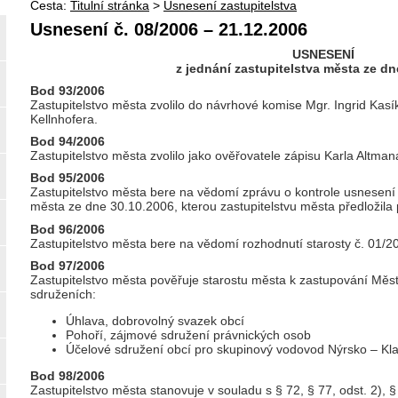
Cesta:
Titulní stránka
>
Usnesení zastupitelstva
Usnesení č. 08/2006 – 21.12.2006
USNESENÍ
z jednání zastupitelstva města ze dn
Bod 93/2006
Zastupitelstvo města zvolilo do návrhové komise Mgr. Ingrid Kas
Kellnhofera.
Bod 94/2006
Zastupitelstvo města zvolilo jako ověřovatele zápisu Karla Altman
Bod 95/2006
Zastupitelstvo města bere na vědomí zprávu o kontrole usnesení 
města ze dne 30.10.2006, kterou zastupitelstvu města předložila
Bod 96/2006
Zastupitelstvo města bere na vědomí rozhodnutí starosty č. 01/2
Bod 97/2006
Zastupitelstvo města pověřuje starostu města k zastupování Měs
sdruženích:
Úhlava, dobrovolný svazek obcí
Pohoří, zájmové sdružení právnických osob
Účelové sdružení obcí pro skupinový vodovod Nýrsko – Kl
Bod 98/2006
Zastupitelstvo města stanovuje v souladu s § 72, § 77, odst. 2), §