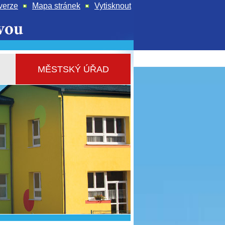
verze
Mapa stránek
Vytisknout
MĚSTSKÝ ÚŘAD