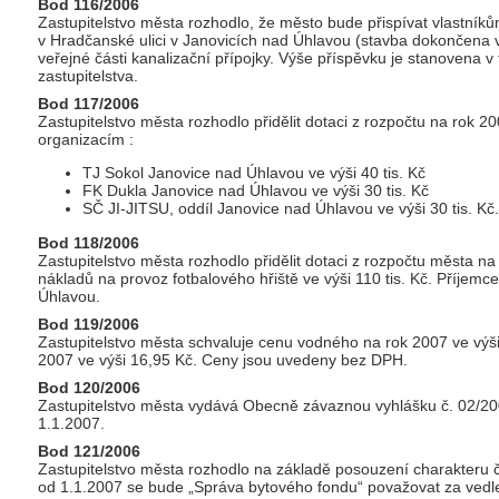
Bod 116/2006
Zastupitelstvo města rozhodlo, že město bude přispívat vlastník
v Hradčanské ulici v Janovicích nad Úhlavou (stavba dokončena 
veřejné části kanalizační přípojky. Výše příspěvku je stanovena v 
zastupitelstva.
Bod 117/2006
Zastupitelstvo města rozhodlo přidělit dotaci z rozpočtu na rok 2
organizacím :
TJ Sokol Janovice nad Úhlavou ve výši 40 tis. Kč
FK Dukla Janovice nad Úhlavou ve výši 30 tis. Kč
SČ JI-JITSU, oddíl Janovice nad Úhlavou ve výši 30 tis. Kč.
Bod 118/2006
Zastupitelstvo města rozhodlo přidělit dotaci z rozpočtu města 
nákladů na provoz fotbalového hřiště ve výši 110 tis. Kč. Příjem
Úhlavou.
Bod 119/2006
Zastupitelstvo města schvaluje cenu vodného na rok 2007 ve výš
2007 ve výši 16,95 Kč. Ceny jsou uvedeny bez DPH.
Bod 120/2006
Zastupitelstvo města vydává Obecně závaznou vyhlášku č. 02/200
1.1.2007.
Bod 121/2006
Zastupitelstvo města rozhodlo na základě posouzení charakteru č
od 1.1.2007 se bude „Správa bytového fondu“ považovat za vedle