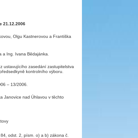
e 21.12.2006
íkovou, Olgu Kastnerovou a Františka
a a Ing. Ivana Bědajánka.
z ustavujícího zasedání zastupitelstva
 předsedkyně kontrolního výboru.
006 – 13/2006.
ta Janovice nad Úhlavou v těchto
atovy
 84, odst. 2, písm. o) a b) zákona č.