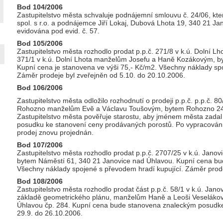
Bod 104/2006
Zastupitelstvo města schvaluje podnájemní smlouvu č. 24/06, kt
spol. s r.o. a podnájemce Jiří Lokaj, Dubová Lhota 19, 340 21 J
evidována pod evid. č. 57.
Bod 105/2006
Zastupitelstvo města rozhodlo prodat p.p.č. 271/8 v k.ú. Dolní Lh
371/1 v k.ú. Dolní Lhota manželům Josefu a Haně Kozákovým, byt
Kupní cena je stanovena ve výši 75,- Kč/m2. Všechny náklady sp
Záměr prodeje byl zveřejněn od 5.10. do 20.10.2006.
Bod 106/2006
Zastupitelstvo města odložilo rozhodnutí o prodeji p.p.č. p.p.č. 80
Rohozno manželům Evě a Václavu Toušovým, bytem Rohozno 24,
Zastupitelstvo města pověřuje starostu, aby jménem města zadal
posudku ke stanovení ceny prodávaných porostů. Po vypracová
prodej znovu projednán.
Bod 107/2006
Zastupitelstvo města rozhodlo prodat p.p.č. 2707/25 v k.ú. Janov
bytem Náměstí 61, 340 21 Janovice nad Úhlavou. Kupní cena b
Všechny náklady spojené s převodem hradí kupující. Záměr prode
Bod 108/2006
Zastupitelstvo města rozhodlo prodat část p.p.č. 58/1 v k.ú. Jano
základě geometrického plánu, manželům Haně a Leoši Veseláko
Úhlavou čp. 284. Kupní cena bude stanovena znaleckým posudke
29.9. do 26.10.2006.