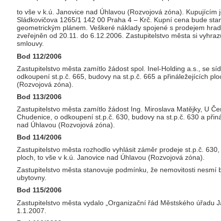
to vše v k.ú. Janovice nad Úhlavou (Rozvojová zóna). Kupujícím j
Sládkovičova 1265/1 142 00 Praha 4 – Krč. Kupní cena bude sta
geometrickým plánem. Veškeré náklady spojené s prodejem hradí
zveřejněn od 20.11. do 6.12.2006. Zastupitelstvo města si vyhraz
smlouvy.
Bod 112/2006
Zastupitelstvo města zamítlo žádost spol. Inel-Holding a.s., se s
odkoupení st.p.č. 665, budovy na st.p.č. 665 a přináležejících pl
(Rozvojová zóna).
Bod 113/2006
Zastupitelstvo města zamítlo žádost Ing. Miroslava Matějky, U 
Chudenice, o odkoupení st.p.č. 630, budovy na st.p.č. 630 a přinál
nad Úhlavou (Rozvojová zóna).
Bod 114/2006
Zastupitelstvo města rozhodlo vyhlásit záměr prodeje st.p.č. 630, 
ploch, to vše v k.ú. Janovice nad Úhlavou (Rozvojová zóna).
Zastupitelstvo města stanovuje podmínku, že nemovitosti nesmí 
ubytovny.
Bod 115/2006
Zastupitelstvo města vydalo „Organizační řád Městského úřadu J
1.1.2007.