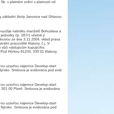
Sb. v platném znění s platností od
y základní školy Janovice nad Úhlavou
evyužije nabídku manželů Bohuslava a
jednotky čp. 287/1 včetně jí
mlouvou ze dne 3.11.2004, vklad práva
ální pracoviště Klatovy, č.j. V-
i vůči nástupcům kupujícího.
Pod Hůrkou 812/III, 339 01 Klatovy,
erou uzavřou nájemce Develop-start
Nýrsko. Smlouva je evidována pod evid.
erou uzavřou nájemce Develop-start
0, 301 00 Plzeň. Smlouva je evidována
erou uzavřou nájemce Develop-start
2 Nýrsko. Smlouva je evidována pod