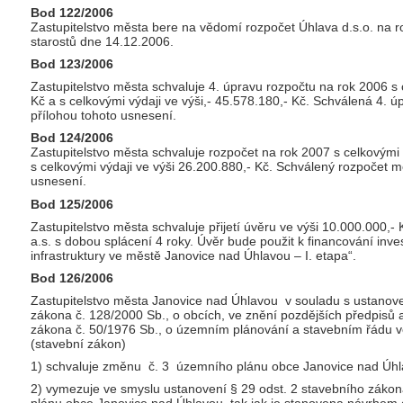
Bod 122/2006
Zastupitelstvo města bere na vědomí rozpočet Úhlava d.s.o. na
starostů dne 14.12.2006.
Bod 123/2006
Zastupitelstvo města schvaluje 4. úpravu rozpočtu na rok 2006 s 
Kč a s celkovými výdaji ve výši,- 45.578.180,- Kč. Schválená 4. 
přílohou tohoto usnesení.
Bod 124/2006
Zastupitelstvo města schvaluje rozpočet na rok 2007 s celkovými 
s celkovými výdaji ve výši 26.200.880,- Kč. Schválený rozpočet m
usnesení.
Bod 125/2006
Zastupitelstvo města schvaluje přijetí úvěru ve výši 10.000.000,
a.s. s dobou splácení 4 roky. Úvěr bude použit k financování inve
infrastruktury ve městě Janovice nad Úhlavou – I. etapa“.
Bod 126/2006
Zastupitelstvo města Janovice nad Úhlavou v souladu s ustanov
zákona č. 128/2000 Sb., o obcích, ve znění pozdějších předpisů 
zákona č. 50/1976 Sb., o územním plánování a stavebním řádu v
(stavební zákon)
1) schvaluje změnu č. 3 územního plánu obce Janovice nad Úhl
2) vymezuje ve smyslu ustanovení § 29 odst. 2 stavebního záko