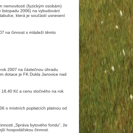
ům nemovitostí (fyzickým osobám)
v listopadu 2006) na vybudování
tabulce, která je součástí usnesení
007 na činnost s mládeží těmto
na rok 2007 na částečnou úhradu
cem dotace je FK Dukla Janovice nad
i 18,40 Kč a cenu stočného na rok
6 o místních poplatcích platnou od
innosti „Správa bytového fondu“, že
jší hospodářskou činnost.