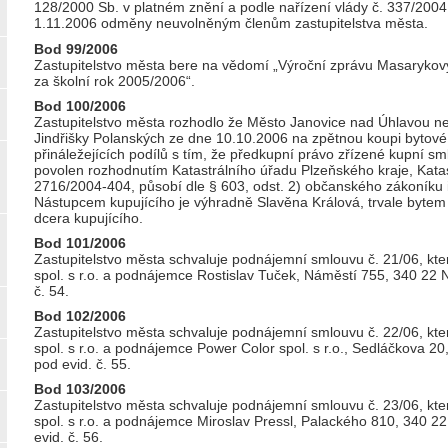
128/2000 Sb. v platném znění a podle nařízení vlády č. 337/2004 
1.11.2006 odměny neuvolněným členům zastupitelstva města.
Bod 99/2006
Zastupitelstvo města bere na vědomí „Výroční zprávu Masarykov
za školní rok 2005/2006“.
Bod 100/2006
Zastupitelstvo města rozhodlo že Město Janovice nad Úhlavou n
Jindřišky Polanských ze dne 10.10.2006 na zpětnou koupi bytové 
přináležejících podílů s tím, že předkupní právo zřízené kupní s
povolen rozhodnutím Katastrálního úřadu Plzeňského kraje, Katastr
2716/2004-404, působí dle § 603, odst. 2) občanského zákoníku 
Nástupcem kupujícího je výhradně Slavěna Králová, trvale bytem 
dcera kupujícího.
Bod 101/2006
Zastupitelstvo města schvaluje podnájemní smlouvu č. 21/06, kt
spol. s r.o. a podnájemce Rostislav Tuček, Náměstí 755, 340 22 
č. 54.
Bod 102/2006
Zastupitelstvo města schvaluje podnájemní smlouvu č. 22/06, kt
spol. s r.o. a podnájemce Power Color spol. s r.o., Sedláčkova 2
pod evid. č. 55.
Bod 103/2006
Zastupitelstvo města schvaluje podnájemní smlouvu č. 23/06, kt
spol. s r.o. a podnájemce Miroslav Pressl, Palackého 810, 340 2
evid. č. 56.