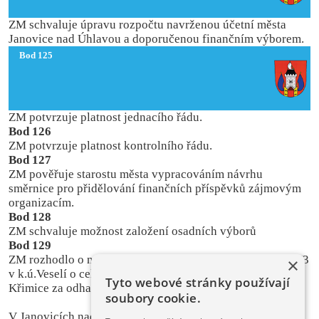
ZM schvaluje úpravu rozpočtu navrženou účetní města
Janovice nad Úhlavou a doporučenou finančním výborem.
Bod 125
ZM potvrzuje platnost jednacího řádu.
Bod 126
ZM potvrzuje platnost kontrolního řádu.
Bod 127
ZM pověřuje starostu města vypracováním návrhu
směrnice pro přidělování finančních příspěvků zájmovým
organizacím.
Bod 128
ZM schvaluje možnost založení osadních výborů
Bod 129
ZM rozhodlo o nákupu pozemků č.322/4, 325, 381/1, 381/3
×
v k.ú.Veselí o celkové rozloze 2 951 m2 od Státního statku
Tyto webové stránky používají
Křimice za odhadní cenu.
soubory cookie.
V Janovicích nad Úhlavou dne 19.12.2003