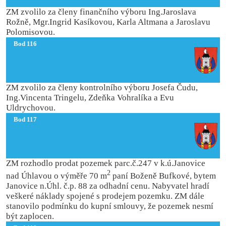
ZM zvolilo za členy finančního výboru Ing.Jaroslava
Rožně, Mgr.Ingrid Kasíkovou, Karla Altmana a Jaroslavu
Polomisovou.
Bod 116
ZM zvolilo za členy kontrolního výboru Josefa Čudu,
Ing.Vincenta Tringelu, Zdeňka Vohralíka a Evu
Uldrychovou.
Bod 117
ZM rozhodlo prodat pozemek parc.č.247 v k.ú.Janovice
2
nad Úhlavou o výměře 70 m
paní Boženě Bufkové, bytem
Janovice n.Úhl. č.p. 88 za odhadní cenu. Nabyvatel hradí
veškeré náklady spojené s prodejem pozemku. ZM dále
stanovilo podmínku do kupní smlouvy, že pozemek nesmí
být zaplocen.