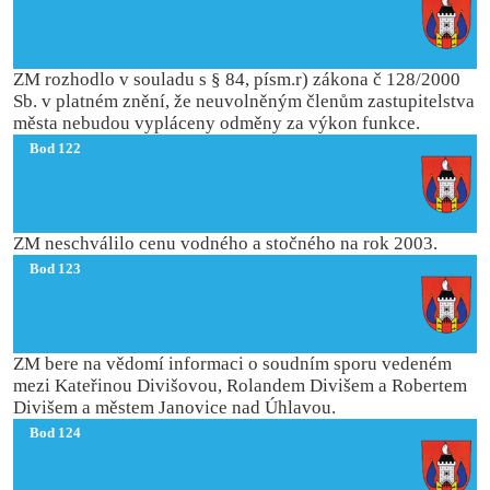
ZM rozhodlo v souladu s § 84, písm.r) zákona č 128/2000
Sb. v platném znění, že neuvolněným členům zastupitelstva
města nebudou vypláceny odměny za výkon funkce.
Bod 122
ZM neschválilo cenu vodného a stočného na rok 2003.
Bod 123
ZM bere na vědomí informaci o soudním sporu vedeném
mezi Kateřinou Divišovou, Rolandem Divišem a Robertem
Divišem a městem Janovice nad Úhlavou.
Bod 124