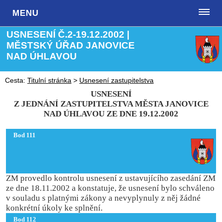
MENU
USNESENÍ Č.2-19.12.2002 |
MĚSTSKÝ ÚŘAD JANOVICE
NAD ÚHLAVOU
Cesta:
Titulní stránka
>
Usnesení zastupitelstva
USNESENÍ
Z JEDNÁNÍ ZASTUPITELSTVA MĚSTA JANOVICE
NAD ÚHLAVOU
ZE DNE 19.12.2002
Bod 111
ZM provedlo kontrolu usnesení z ustavujícího zasedání ZM
ze dne 18.11.2002 a konstatuje, že usnesení bylo schváleno
v souladu s platnými zákony a nevyplynuly z něj žádné
konkrétní úkoly ke splnění.
Bod 112