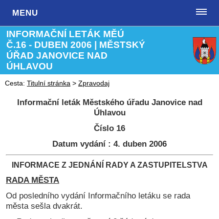
MENU
INFORMAČNÍ LETÁK MĚÚ
Č.16 - DUBEN 2006 | MĚSTSKÝ
ÚŘAD JANOVICE NAD
ÚHLAVOU
Cesta:
Titulní stránka
>
Zpravodaj
Informační leták Městského úřadu Janovice nad
Úhlavou
Číslo 16
Datum vydání : 4. duben 2006
INFORMACE Z JEDNÁNÍ RADY A ZASTUPITELSTVA
RADA MĚSTA
Od posledního vydání Informačního letáku se rada
města sešla dvakrát.