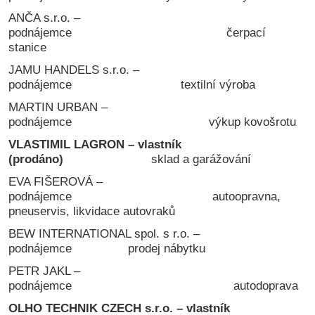
ANČA s.r.o. –
podnájemce čerpací
stanice
JAMU HANDELS s.r.o. –
podnájemce textilní výroba
MARTIN URBAN –
podnájemce výkup kovošrotu
VLASTIMIL LAGRON –
vlastník
(prodáno)
sklad a garážování
EVA FIŠEROVÁ –
podnájemce autoopravna,
pneuservis, likvidace autovraků
BEW INTERNATIONAL spol. s r.o. –
podnájemce prodej nábytku
PETR JAKL –
podnájemce autodoprava
OLHO TECHNIK CZECH s.r.o. –
vlastník