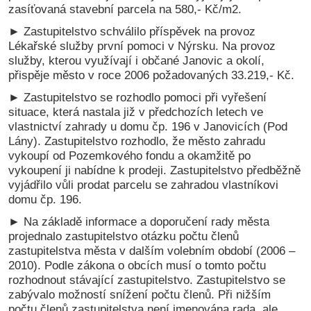
zasíťovaná stavební parcela na 580,- Kč/m2.
► Zastupitelstvo schválilo příspěvek na provoz
Lékařské služby první pomoci v Nýrsku. Na provoz
služby, kterou využívají i občané Janovic a okolí,
přispěje město v roce 2006 požadovaných 33.219,- Kč.
► Zastupitelstvo se rozhodlo pomoci při vyřešení
situace, která nastala již v předchozích letech ve
vlastnictví zahrady u domu čp. 196 v Janovicích (Pod
Lány). Zastupitelstvo rozhodlo, že město zahradu
vykoupí od Pozemkového fondu a okamžitě po
vykoupení ji nabídne k prodeji. Zastupitelstvo předběžně
vyjádřilo vůli prodat parcelu se zahradou vlastníkovi
domu čp. 196.
► Na základě informace a doporučení rady města
projednalo zastupitelstvo otázku počtu členů
zastupitelstva města v dalším volebním období (2006 –
2010). Podle zákona o obcích musí o tomto počtu
rozhodnout stávající zastupitelstvo. Zastupitelstvo se
zabývalo možností snížení počtu členů. Při nižším
počtu členů zastupitelstva není jmenována rada, ale