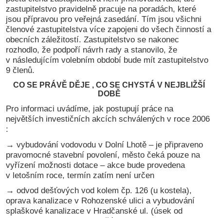
zastupitelstvo pravidelně pracuje na poradách, které
jsou přípravou pro veřejná zasedání. Tím jsou všichni
členové zastupitelstva více zapojeni do všech činností a
obecních záležitostí. Zastupitelstvo se nakonec
rozhodlo, že podpoří návrh rady a stanovilo, že
v následujícím volebním období bude mít zastupitelstvo
9 členů.
CO SE PRÁVĚ DĚJE ,
CO SE CHYSTÁ V NEJBLIŽŠÍ
DOBĚ
Pro informaci uvádíme, jak postupují práce na
největších investičních akcích schválených v roce 2006
:
→
vybudování vodovodu v Dolní Lhotě – je připraveno
pravomocné stavební povolení, město čeká pouze na
vyřízení možnosti dotace – akce bude provedena
v letošním roce, termín zatím není určen
→
odvod dešťových vod kolem čp. 126 (u kostela),
oprava kanalizace v Rohozenské ulici a vybudování
splaškové kanalizace v Hradčanské ul. (úsek od