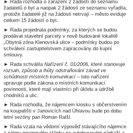
► Rada rozhodla o zařazení 2 žádostí do seznamu
žadatelů o byt a naopak 2 žádosti ze seznamu vyřadila,
protože žadatelé již na žádosti netrvají – město eviduje
celkem 15 žádostí o byt.
► Rada projednala podmínky, za kterých se budou
prodávat stavební parcely v nově budované lokalitě
„Obytná zóna Klenovská ulice – podmínky budou po
schválení zastupitelstvem zapracovány do kupní
smlouvy.
► Rada schválila
Nařízení č.
01/2006, které stanovuje
rozsah, způsob a lhůty odstraňování závad ve
schůdnosti místních komunikací
– toto nařízení
upravuje podle zákona o místních komunikací
povinnosti, které mají vlastníci při úklidu a údržbě
chodníků a ulic.
► Rada rozhodla, že nájemcem kiosku s občerstvením
na koupališti v Janovicích nad Úhlavou bude po dobu
letní sezóny pan Roman Raišl.
► Rada vzala na vědomí výpověď stávajícího nájemce
z nájmu novinového stánku na autobusovém nádraží a