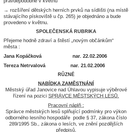
pravděpodobně v květnu
→
rozšíření dětských herních prvků na sídlišti (na místě
stávajícího pískoviště u čp. 265) je objednáno a bude
provedeno v květnu.
SPOLEČENSKÁ RUBRIKA
Přejeme hodně zdraví a štěstí „novým občánkům“
města :
Jana Kopáčková nar. 22.02.2006
Tereza Netrvalová nar. 21.02.2006
RŮZNÉ
NABÍDKA ZAMĚSTNÁNÍ
Městský úřad Janovice nad Úhlavou vypisuje výběrové
řízení na pozici
SPRÁVCE MĚSTSKÝCH LESŮ.
Pracovní náplň :
Správce městských lesů splňující podmínky pro výkon
odborného lesního hospodáře podle § 37, zákona číslo
289/1995 Sb., zákona o lesích, ve znění pozdějších
předpisů.