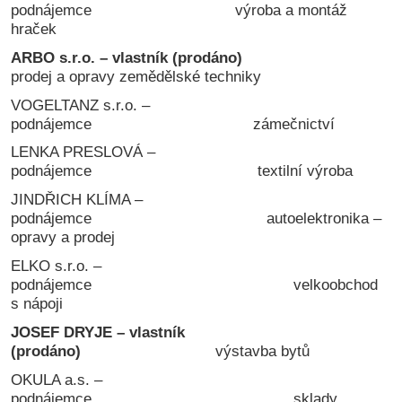
podnájemce výroba a montáž
hraček
ARBO s.r.o. – vlastník (prodáno)
prodej a opravy zemědělské techniky
VOGELTANZ s.r.o. –
podnájemce zámečnictví
LENKA PRESLOVÁ –
podnájemce textilní výroba
JINDŘICH KLÍMA –
podnájemce autoelektronika –
opravy a prodej
ELKO s.r.o. –
podnájemce velkoobchod
s nápoji
JOSEF DRYJE – vlastník
(prodáno)
výstavba bytů
OKULA a.s. –
podnájemce sklady