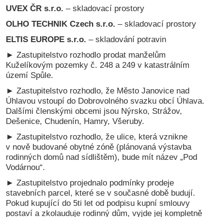
UVEX ČR s.r.o.
– skladovací prostory
OLHO TECHNIK Czech s.r.o.
– skladovací prostory
ELTIS EUROPE s.r.o.
– skladování potravin
► Zastupitelstvo rozhodlo prodat manželům
Kuželíkovým pozemky č. 248 a 249 v katastrálním
území Spůle.
► Zastupitelstvo rozhodlo, že Město Janovice nad
Úhlavou vstoupí do Dobrovolného svazku obcí Úhlava.
Dalšími členskými obcemi jsou Nýrsko, Strážov,
Dešenice, Chudenín, Hamry, Všeruby.
► Zastupitelstvo rozhodlo, že ulice, která vznikne
v nově budované obytné zóně (plánovaná výstavba
rodinných domů nad sídlištěm), bude mít název „Pod
Vodárnou“.
► Zastupitelstvo projednalo podmínky prodeje
stavebních parcel, které se v současné době budují.
Pokud kupující do 5ti let od podpisu kupní smlouvy
postaví a zkolauduje rodinný dům, vyjde jej kompletně