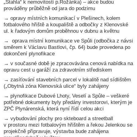
„Stahla“ k nemovitosti p.Rožánka) – akce budou
prováděny průběžně od jara do podzimu
→
opravy místních komunikací v Plešinech, kolem
fotbalového hřiště a koupaliště a odbočky z Klenovské
ul. k řadovým domům proběhnou v dubnu a květnu
→
oprava místní komunikace ve Spůli (odbočka z návsi
směrem k Václavu Bastlovi, čp. 64) bude provedena po
dokončení plynofikace
→
v současné době je zpracovávána cenová nabídka na
opravu cest u garáží za zdravotním střediskem
→
zasíťování stavebních parcel v lokalitě nad sídlištěm
(„Obytná zóna Klenovská ulice“ byly zahájeny
→
plynofikace Dubové Lhoty, Veselí a Spůle – veškeré
potřebné dokumenty byly předány investorovi, kterým je
ZPČ Plynárenská, která nyní řídí celou akci
→
vybudování plochy pro skteboard a streetball
v prostoru mezi fotbalovým hřištěm a řekou Jelenkou se
projekčně připravuje, výstavba bude zahájena