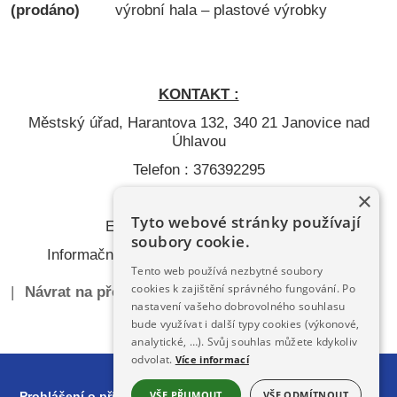
(prodáno)
výrobní hala – plastové výrobky
KONTAKT :
Městský úřad, Harantova 132, 340 21 Janovice nad
Úhlavou
Telefon : 376392295
×
Fax : 376382394
Tyto webové stránky používají
E-mail :
mesto@janovice.cz
soubory cookie.
Informační webové stránky :
www.janovice.cz
Tento web používá nezbytné soubory
cookies k zajištění správného fungování. Po
|
Návrat na předchozí stránku
|
nastavení vašeho dobrovolného souhlasu
bude využívat i další typy cookies (výkonové,
analytické, …). Svůj souhlas můžete kdykoliv
odvolat.
Více informací
VŠE PŘIJMOUT
VŠE ODMÍTNOUT
Prohlášení o přístupnosti
| Obsah stránek spravuje: Městský