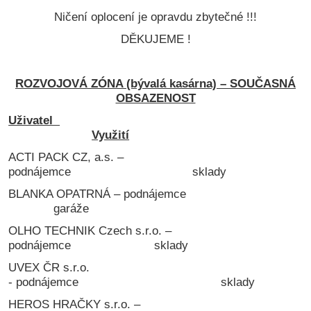
Ničení oplocení je opravdu zbytečné !!!
DĚKUJEME !
ROZVOJOVÁ ZÓNA (bývalá kasárna) – SOUČASNÁ
OBSAZENOST
Uživatel
Využití
ACTI PACK CZ, a.s. –
podnájemce sklady
BLANKA OPATRNÁ – podnájemce
garáže
OLHO TECHNIK Czech s.r.o. –
podnájemce sklady
UVEX ČR s.r.o.
- podnájemce sklady
HEROS HRAČKY s.r.o. –