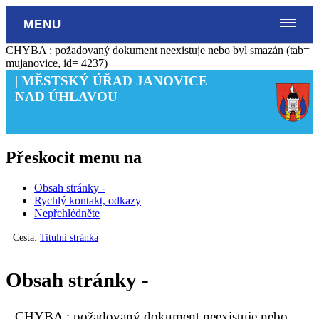
MENU
CHYBA : požadovaný dokument neexistuje nebo byl smazán (tab=
mujanovice, id= 4237)
| MĚSTSKÝ ÚŘAD JANOVICE
NAD ÚHLAVOU
Přeskocit menu na
Obsah stránky -
Rychlý kontakt, odkazy
Nepřehlédněte
Cesta:
Titulní stránka
Obsah stránky -
CHYBA : požadovaný dokument neexistuje nebo