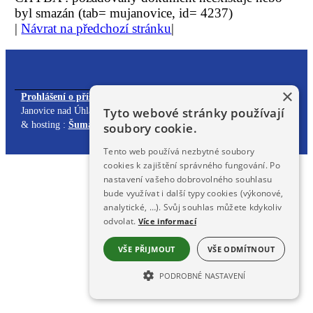
byl smazán (tab= mujanovice, id= 4237)
|
Návrat na předchozí stránku
|
×
Prohlášení o přístupnosti
| Obsah stránek spravuje: Městský úřad
Tyto webové stránky používají
Janovice nad Úhlavou,
redakčním systémem DynaWeb
. Webdesign
& hosting :
ŠumavaNet.CZ
soubory cookie.
Tento web používá nezbytné soubory
cookies k zajištění správného fungování. Po
nastavení vašeho dobrovolného souhlasu
bude využívat i další typy cookies (výkonové,
analytické, …). Svůj souhlas můžete kdykoliv
odvolat.
Více informací
VŠE PŘIJMOUT
VŠE ODMÍTNOUT
PODROBNÉ NASTAVENÍ
NEZBYTNĚ NUTNÉ SOUBORY