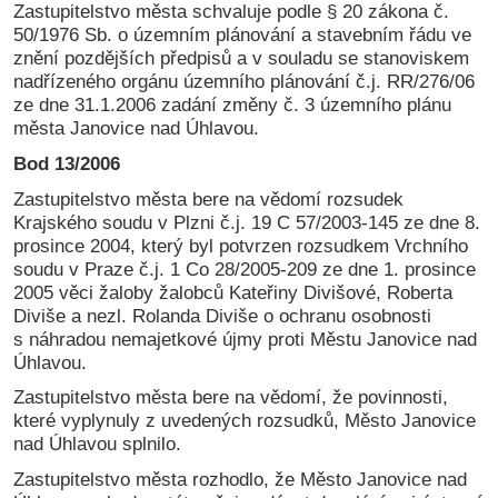
Zastupitelstvo města schvaluje podle § 20 zákona č.
50/1976 Sb. o územním plánování a stavebním řádu ve
znění pozdějších předpisů a v souladu se stanoviskem
nadřízeného orgánu územního plánování č.j. RR/276/06
ze dne 31.1.2006 zadání změny č. 3 územního plánu
města Janovice nad Úhlavou.
Bod 13/2006
Zastupitelstvo města bere na vědomí rozsudek
Krajského soudu v Plzni č.j. 19 C 57/2003-145 ze dne 8.
prosince 2004, který byl potvrzen rozsudkem Vrchního
soudu v Praze č.j. 1 Co 28/2005-209 ze dne 1. prosince
2005 věci žaloby žalobců Kateřiny Divišové, Roberta
Diviše a nezl. Rolanda Diviše o ochranu osobnosti
s náhradou nemajetkové újmy proti Městu Janovice nad
Úhlavou.
Zastupitelstvo města bere na vědomí, že povinnosti,
které vyplynuly z uvedených rozsudků, Město Janovice
nad Úhlavou splnilo.
Zastupitelstvo města rozhodlo, že Město Janovice nad