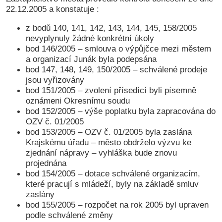
22.12.2005 a konstatuje :
z bodů 140, 141, 142, 143, 144, 145, 158/2005
nevyplynuly žádné konkrétní úkoly
bod 146/2005 – smlouva o výpůjčce mezi městem
a organizací Junák byla podepsána
bod 147, 148, 149, 150/2005 – schválené prodeje
jsou vyřizovány
bod 151/2005 – zvolení přísedící byli písemně
oznámeni Okresnímu soudu
bod 152/2005 – výše poplatku byla zapracována do
OZV č. 01/2005
bod 153/2005 – OZV č. 01/2005 byla zaslána
Krajskému úřadu – město obdrželo výzvu ke
zjednání nápravy – vyhláška bude znovu
projednána
bod 154/2005 – dotace schválené organizacím,
které pracují s mládeží, byly na základě smluv
zaslány
bod 155/2005 – rozpočet na rok 2005 byl upraven
podle schválené změny