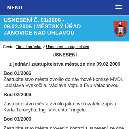
MENU
USNESENÍ Č. 01/2006 -
09.02.2006 | MĚSTSKÝ ÚŘAD
JANOVICE NAD ÚHLAVOU
Cesta:
Titulní stránka
>
Usnesení zastupitelstva
USNESENÍ
z jednání zastupitelstva města ze dne 09.02.2006
Bod 01/2006
Zastupitelstvo města zvolilo do návrhové komise MVDr.
Ladislava Vyskočila, Václava Vojtu a Evu Valachovou
Bod 02/2006
Zastupitelstvo města zvolilo jako ověřovatele zápisu
Karla Turonyho, Ing. Vincenta Tringelu.
Bod 03/2006
Zastupitelstvo města provedlo kontrolu usnesení ze dne