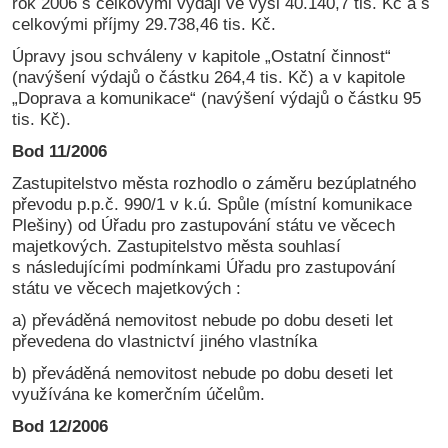
rok 2006 s celkovými výdaji ve výši 40.140,7 tis. Kč a s
celkovými příjmy 29.738,46 tis. Kč.
Úpravy jsou schváleny v kapitole „Ostatní činnost“
(navýšení výdajů o částku 264,4 tis. Kč) a v kapitole
„Doprava a komunikace“ (navýšení výdajů o částku 95
tis. Kč).
Bod 11/2006
Zastupitelstvo města rozhodlo o záměru bezúplatného
převodu p.p.č. 990/1 v k.ú. Spůle (místní komunikace
Plešiny) od Úřadu pro zastupování státu ve věcech
majetkových. Zastupitelstvo města souhlasí
s následujícími podmínkami Úřadu pro zastupování
státu ve věcech majetkových :
a) převáděná nemovitost nebude po dobu deseti let
převedena do vlastnictví jiného vlastníka
b) převáděná nemovitost nebude po dobu deseti let
využívána ke komerčním účelům.
Bod 12/2006