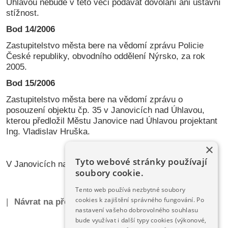
Úhlavou nebude v této věci podávat dovolání ani ústavní
stížnost.
Bod 14/2006
Zastupitelstvo města bere na vědomí zprávu Policie
České republiky, obvodního oddělení Nýrsko, za rok
2005.
Bod 15/2006
Zastupitelstvo města bere na vědomí zprávu o
posouzení objektu čp. 35 v Janovicích nad Úhlavou,
kterou předložil Městu Janovice nad Úhlavou projektant
Ing. Vladislav Hruška.
×
Tyto webové stránky používají
V Janovicích nad Úhlavou dne 09.02.2006
soubory cookie.
Tento web používá nezbytné soubory
cookies k zajištění správného fungování. Po
|
Návrat na předchozí stránku
|
nastavení vašeho dobrovolného souhlasu
bude využívat i další typy cookies (výkonové,