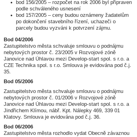
bod 156/2005 – rozpočet na rok 2006 byl připraven
podle schváleného usnesení
bod 157/2005 – ceny budou oznámeny žadatelům
po dokončení stavebního řízení, uchazeči o
parcely budou vyzváni k potvrzení zájmu.
Bod 04/2006
Zastupitelstvo města schvaluje smlouvu o podnájmu
nebytových prostor č. 23/2005 v Rozvojové zóně
Janovice nad Úhlavou mezi Develop-start spol. s r.o. a
CZE Technika spol. s r.o. Smlouva je evidována pod č.j.
35.
Bod 05/2006
Zastupitelstvo města schvaluje smlouvu o podnájmu
nebytových prostor č. 01/2006 v Rozvojové zóně
Janovice nad Úhlavou mezi Develop-start spol. s r.o. a
Jindřichem Klímou, nábř. Kpt. Nálepky 469, 339 01
Klatovy. Smlouva je evidována pod č.j. 36.
Bod 06/2006
Zastupitelstvo města rozhodlo vydat Obecně závaznou