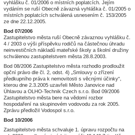
vyhlášku č. 01/2006 o místních poplatcích. Jejím
vydáním se ruší Obecně závazná vyhláška č. 01/2005 o
místních poplatcích schválená usnesením č. 153/2005
ze dne 22.12.2005.
Bod 07/2006
Zastupitelstvo města ruší Obecně závaznou vyhlášku č.
4 / 2003 o výši příspěvku rodičů na částečnou úhradu
neinvestičních nákladů mateřské školy a školní družiny
schválenou zastupitelstvem města 28.8.2003.
Bod 08/2006 Zastupitelstvo města rozhodlo prodloužit
opční právo dle čl. 2, odst. 4) „Smlouvy o zřízení
předkupního práva k nemovitosti s věcnými účinky“,
kterou dne 2.3.2005 uzavřeli Město Janovice nad
Úhlavou a OLHO-Technik Czech s.r.o. Bod 09/2006
Zastupitelstvo města bere na vědomí rozbor
hospodaření na skupinovém vodovodu za rok 2005.
Zprávu předložil Vodospol s.r.o.
Bod 10/2006
Zastupitelstvo města schvaluje 1. úpravu rozpočtu na