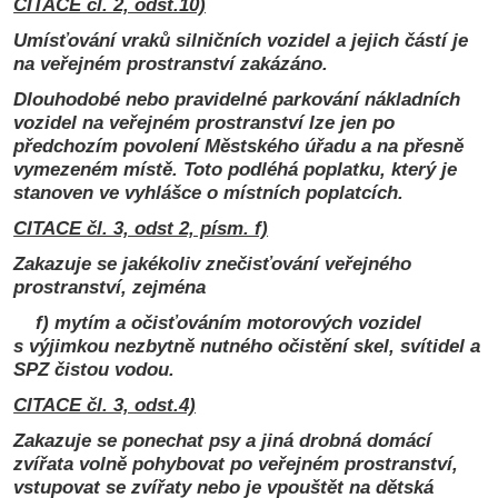
CITACE čl. 2, odst.10)
Umísťování vraků silničních vozidel a jejich částí je
na veřejném prostranství zakázáno.
Dlouhodobé nebo pravidelné parkování nákladních
vozidel na veřejném prostranství lze jen po
předchozím povolení Městského úřadu a na přesně
vymezeném místě. Toto podléhá poplatku, který je
stanoven ve vyhlášce o místních poplatcích.
CITACE čl. 3, odst 2, písm. f)
Zakazuje se jakékoliv znečisťování veřejného
prostranství, zejména
f) mytím a očisťováním motorových vozidel
s výjimkou nezbytně nutného očistění skel, svítidel a
SPZ čistou vodou.
CITACE čl. 3, odst.4)
Zakazuje se ponechat psy a jiná drobná domácí
zvířata volně pohybovat po veřejném prostranství,
vstupovat se zvířaty nebo je vpouštět na dětská