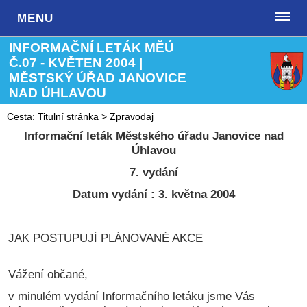
MENU
INFORMAČNÍ LETÁK MĚÚ
Č.07 - KVĚTEN 2004 |
MĚSTSKÝ ÚŘAD JANOVICE
NAD ÚHLAVOU
Cesta:
Titulní stránka
>
Zpravodaj
Informační leták Městského úřadu Janovice nad
Úhlavou
7. vydání
Datum vydání : 3. května 2004
JAK POSTUPUJÍ PLÁNOVANÉ AKCE
Vážení občané,
v minulém vydání Informačního letáku jsme Vás