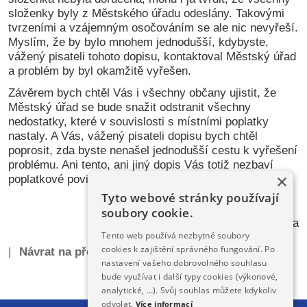
složenky byly z Městského úřadu odeslány. Takovými
tvrzeními a vzájemným osočováním se ale nic nevyřeší.
Myslím, že by bylo mnohem jednodušší, kdybyste,
vážený pisateli tohoto dopisu, kontaktoval Městský úřad
a problém by byl okamžitě vyřešen.
Závěrem bych chtěl Vás i všechny občany ujistit, že
Městský úřad se bude snažit odstranit všechny
nedostatky, které v souvislosti s místními poplatky
nastaly. A Vás, vážený pisateli dopisu bych chtěl
poprosit, zda byste nenašel jednodušší cestu k vyřešení
problému. Ani tento, ani jiný dopis Vás totiž nezbaví
×
poplatkové povinnosti dané vyhláškou.
Tyto webové stránky používají
soubory cookie.
Mgr. Michal Linhart, starosta města
Tento web používá nezbytné soubory
cookies k zajištění správného fungování. Po
|
Návrat na předchozí stránku
|
nastavení vašeho dobrovolného souhlasu
bude využívat i další typy cookies (výkonové,
analytické, …). Svůj souhlas můžete kdykoliv
odvolat.
Více informací