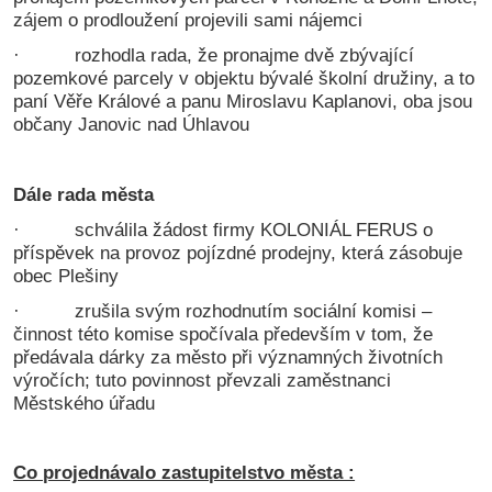
zájem o prodloužení projevili sami nájemci
· rozhodla rada, že pronajme dvě zbývající
pozemkové parcely v objektu bývalé školní družiny, a to
paní Věře Králové a panu Miroslavu Kaplanovi, oba jsou
občany Janovic nad Úhlavou
Dále rada města
· schválila žádost firmy KOLONIÁL FERUS o
příspěvek na provoz pojízdné prodejny, která zásobuje
obec Plešiny
· zrušila svým rozhodnutím sociální komisi –
činnost této komise spočívala především v tom, že
předávala dárky za město při významných životních
výročích; tuto povinnost převzali zaměstnanci
Městského úřadu
Co projednávalo zastupitelstvo města :