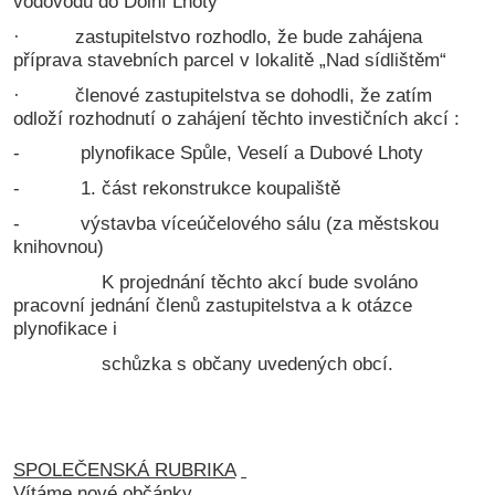
vodovodu do Dolní Lhoty
· zastupitelstvo rozhodlo, že bude zahájena
příprava stavebních parcel v lokalitě „Nad sídlištěm“
· členové zastupitelstva se dohodli, že zatím
odloží rozhodnutí o zahájení těchto investičních akcí :
- plynofikace Spůle, Veselí a Dubové Lhoty
- 1. část rekonstrukce koupaliště
- výstavba víceúčelového sálu (za městskou
knihovnou)
K projednání těchto akcí bude svoláno
pracovní jednání členů zastupitelstva a k otázce
plynofikace i
schůzka s občany uvedených obcí.
SPOLEČENSKÁ RUBRIKA
Vítáme nové občánky