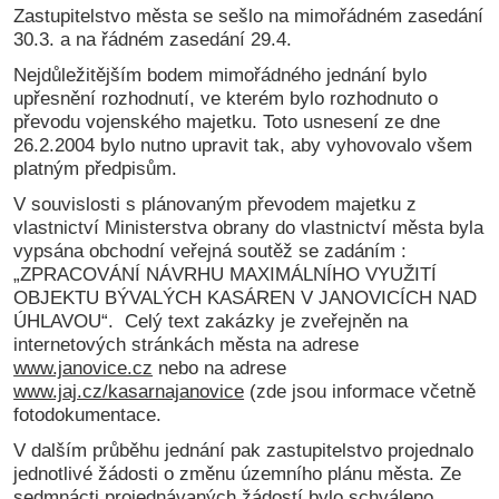
Zastupitelstvo města se sešlo na mimořádném zasedání
30.3. a na řádném zasedání 29.4.
Nejdůležitějším bodem mimořádného jednání bylo
upřesnění rozhodnutí, ve kterém bylo rozhodnuto o
převodu vojenského majetku. Toto usnesení ze dne
26.2.2004 bylo nutno upravit tak, aby vyhovovalo všem
platným předpisům.
V souvislosti s plánovaným převodem majetku z
vlastnictví Ministerstva obrany do vlastnictví města byla
vypsána obchodní veřejná soutěž se zadáním :
„ZPRACOVÁNÍ NÁVRHU MAXIMÁLNÍHO VYUŽITÍ
OBJEKTU BÝVALÝCH KASÁREN V JANOVICÍCH NAD
ÚHLAVOU“. Celý text zakázky je zveřejněn na
internetových stránkách města na adrese
www.janovice.cz
nebo na adrese
www.jaj.cz/kasarnajanovice
(zde jsou informace včetně
fotodokumentace.
V dalším průběhu jednání pak zastupitelstvo projednalo
jednotlivé žádosti o změnu územního plánu města. Ze
sedmnácti projednávaných žádostí bylo schváleno