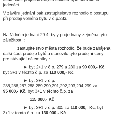
jedenáct.
V závěru jednání pak zastupitelstvo rozhodlo o postupu
při prodeji volného bytu v č.p.283.
Na řádném jednání 29.4. byly projednány zejména tyto
záležitosti :
· zastupitelstvo města rozhodlo, že bude zahájena
další část prodeje bytů a stanovilo tyto prodejní ceny
pro stávající nájemníky :
► byt 2+1 v č.p. 279 a 280 za
90 000,- Kč
,
byt 3+1 v těchto č.p. za
110 000,- Kč
► byt 2+1 v č.p.
285,286,287,288,289,290,291,292,293,294,299 za
95 000,- Kč
, byt 3+1 v těchto č.p. za
115 000,- Kč
► byt 2+1 v č.p. 305 za
110 000,- Kč
, byt
3+1 v tomto č.p. za
130 000,- Kč