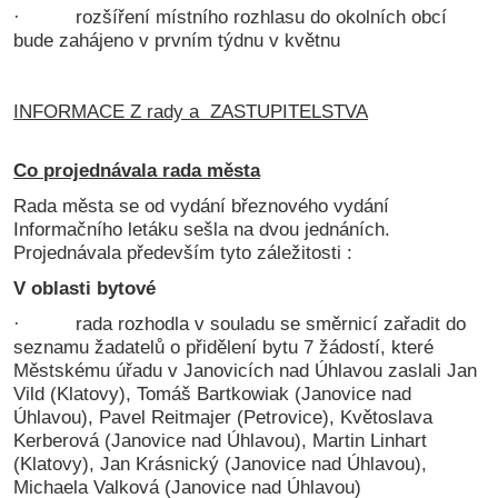
· rozšíření místního rozhlasu do okolních obcí
bude zahájeno v prvním týdnu v květnu
INFORMACE Z rady a ZASTUPITELSTVA
Co projednávala rada města
Rada města se od vydání březnového vydání
Informačního letáku sešla na dvou jednáních.
Projednávala především tyto záležitosti :
V oblasti bytové
· rada rozhodla v souladu se směrnicí zařadit do
seznamu žadatelů o přidělení bytu 7 žádostí, které
Městskému úřadu v Janovicích nad Úhlavou zaslali Jan
Vild (Klatovy), Tomáš Bartkowiak (Janovice nad
Úhlavou), Pavel Reitmajer (Petrovice), Květoslava
Kerberová (Janovice nad Úhlavou), Martin Linhart
(Klatovy), Jan Krásnický (Janovice nad Úhlavou),
Michaela Valková (Janovice nad Úhlavou)