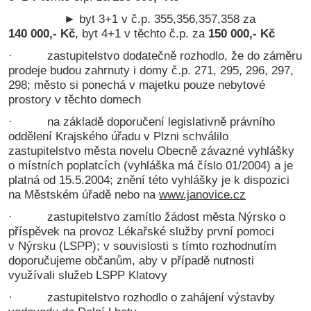
► byt 3+1 v č.p. 355,356,357,358 za
140 000,- Kč
, byt 4+1 v těchto č.p. za
150 000,- Kč
· zastupitelstvo dodatečně rozhodlo, že do záměru
prodeje budou zahrnuty i domy č.p. 271, 295, 296, 297,
298; město si ponechá v majetku pouze nebytové
prostory v těchto domech
· na základě doporučení legislativně právního
oddělení Krajského úřadu v Plzni schválilo
zastupitelstvo města novelu Obecně závazné vyhlášky
o místních poplatcích (vyhláška má číslo 01/2004) a je
platná od 15.5.2004; znění této vyhlášky je k dispozici
na Městském úřadě nebo na
www.janovice.cz
· zastupitelstvo zamítlo žádost města Nýrsko o
příspěvek na provoz Lékařské služby první pomoci
v Nýrsku (LSPP); v souvislosti s tímto rozhodnutím
doporučujeme občanům, aby v případě nutnosti
využívali služeb LSPP Klatovy
· zastupitelstvo rozhodlo o zahájení výstavby