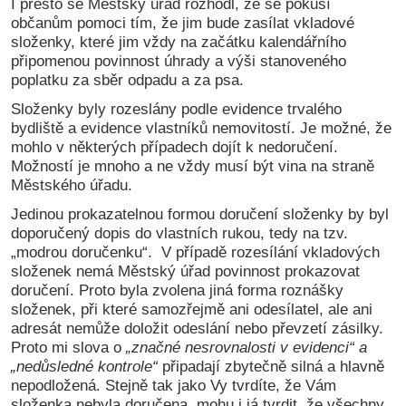
I přesto se Městský úřad rozhodl, že se pokusí
občanům pomoci tím, že jim bude zasílat vkladové
složenky, které jim vždy na začátku kalendářního
připomenou povinnost úhrady a výši stanoveného
poplatku za sběr odpadu a za psa.
Složenky byly rozeslány podle evidence trvalého
bydliště a evidence vlastníků nemovitostí. Je možné, že
mohlo v některých případech dojít k nedoručení.
Možností je mnoho a ne vždy musí být vina na straně
Městského úřadu.
Jedinou prokazatelnou formou doručení složenky by byl
doporučený dopis do vlastních rukou, tedy na tzv.
„modrou doručenku“. V případě rozesílání vkladových
složenek nemá Městský úřad povinnost prokazovat
doručení. Proto byla zvolena jiná forma roznášky
složenek, při které samozřejmě ani odesílatel, ale ani
adresát nemůže doložit odeslání nebo převzetí zásilky.
Proto mi slova o
„značné nesrovnalosti v evidenci“ a
„nedůsledné kontrole“
připadají zbytečně silná a hlavně
nepodložená. Stejně tak jako Vy tvrdíte, že Vám
složenka nebyla doručena, mohu i já tvrdit, že všechny