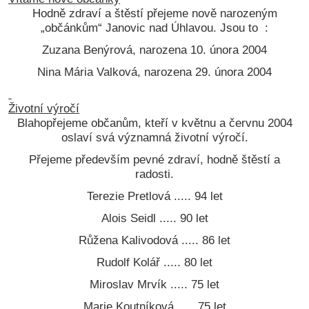
Hodně zdraví a štěstí přejeme nově narozeným
„občánkům“ Janovic nad Úhlavou. Jsou to :
Zuzana Benýrová, narozena 10. února 2004
Nina Mária Valková, narozena 29. února 2004
Životní výročí
Blahopřejeme občanům, kteří v květnu a červnu 2004
oslaví svá významná životní výročí.
Přejeme především pevné zdraví, hodně štěstí a
radosti.
Terezie Pretlová ..... 94 let
Alois Seidl ..... 90 let
Růžena Kalivodová ..... 86 let
Rudolf Kolář ..... 80 let
Miroslav Mrvík ..... 75 let
Marie Koutníková ..... 75 let