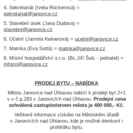
4. Sekretariát (Iveta Rückerová) =
sekretariat@janovice.cz
5. Stavební úsek (Jana Dudova) =
stavebni@janovice.cz
6. Účetní (Jarmila Kelnerová) =
ucetni@janovice.cz
7. Matrika (Eva Suttá) =
matrika@janovice.cz
8. Místní hospodářství s.r.o. (Bc.Jiří Šulc - jednatel) =
mhsro@janovice.cz
PRODEJ BYTU – NABÍDKA
Město Janovice nad Úhlavou nabízí k prodeji byt 2+1
v v č.p.283 v Janovicích nad Úhlavou.
Prodejní cena
schválená zastupitelstvem města je 400 000,- Kč.
Veškeré informace získáte na Městském úřadě
v Janovicích nad Úhlavou, kde je možné domluvit i
prohlídku bytu.