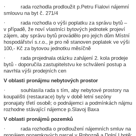
· rada rozhodla prodloužit p.Petru Fialovi nájemní
smlouvu na byt č. 271/4
· rada rozhodla o výši poplatku za správu bytů –
v případě, že noví vlastníci bytových jednotek projeví
zájem, aby správu bytů provádělo pro jejich dům Místní
hospodářství s.r.o., je pro ně stanoven poplatek ve výši
100,- Kč za bytovou jednotku měsíčně
· rada projednala otázku zahájení 2. kola prodeje
bytů - doporučila zastupitelstvu ke schválení postup a
navrhla výši prodejních cen
V oblasti pronájmu nebytových
prostor
· souhlasila rada s tím, aby nebytové prostory na
koupališti (restaurace) byly v době letní sezóny
pronajaty třetí osobě; o podnájemci a podmínkách nájmu
rozhodne stávající nájemce p.Slavoj Baxa
V oblasti pronájmů pozemků
· rada rozhodla o prodloužení nájemních smluv na
pronájem pozemkových parcel v Rohozně a Dolní Lhotě;