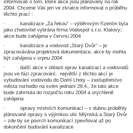
informovali o tom, které akce jsou plánovány na rok
2004. Chceme Vás jen ve zkratce informovat o průběhu
těchto prací :
· kanalizace „Za řekou“ – výběrovým řízením byla
jako zhotovitel vybrána firma Vodospol s.r.o. Klatovy;
akce bude zahájena v červnu 2004
· kanalizace a vodovod „Starý Dvůr“ – je
zpracovávána projektová dokumentace, akce by mohla
být zahájena v srpnu 2004
· další akce v oblasti oprav kanalizací a vodovodů
jsou ve fázi zpracování; největší z těchto akcí je
vybudování vodovodu do Dolní Lhoty – zastupitelstvo
města rozhodlo na svém jednání 29.4., že tato akce
bude zahrnuta do rozpočtu roku 2004 a urychleně
zahájena
· opravy místních komunikací – v dubnu proběhly
plánované opravy s výjimkou ulic Mlýnská a Starý Dvůr
– zde by se povrch komunikací zpevňoval až po
dokončení budování kanalizace