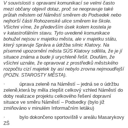
V souvislosti s opravami komunikací se velmi často
mezi občany objevil dotaz, proč se neopravuje také
průtah městem od Náměstí směrem do Podsedek nebo
nejhorší části Rohozenské ulice směrem ke škole.
Všichni víme, že především úsek kolem kostela je
v katastrofálním stavu. Tyto uvedené komunikace
bohužel nejsou v majetku města, ale v majetku státu,
který spravuje Správa a údržba silnic Klatovy. Na
písemné upozornění města SÚS Klatovy sdělila, že je jí
situace známa a bude ji urychleně řešit. Doufám, že
všichni uznáte, že opravovat z prostředků městského
rozpočtu cizí majetek by asi nebylo zrovna nejmoudřejší
(POZN. STAROSTY MĚSTA).
· úprava zeleně na Náměstí – jedná se o údržbu
zeleně,která by měla zlepšit celkový vzhled Náměstí do
doby realizace projektu celkového řešení dopravní
situace ve směru Náměstí – Podsedky (bylo již
zmiňováno v minulém Informačním letáku)
· bylo dokončeno sportoviště v areálu Masarykovy
ZŠ