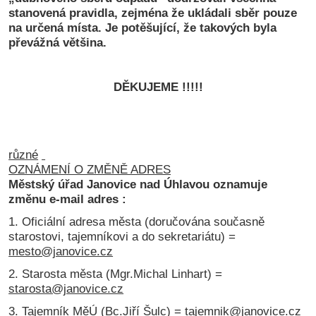
stanovená pravidla, zejména že ukládali sběr pouze
na určená místa. Je potěšující, že takových byla
převážná většina.
D
Ě
KUJEME !!!!!
různé
OZNÁMENÍ O ZMĚNĚ ADRES
Městský úřad Janovice nad Úhlavou oznamuje
změnu e-mail adres :
1. Oficiální adresa města (doručována současně
starostovi, tajemníkovi a do sekretariátu) =
mesto@janovice.cz
2. Starosta města (Mgr.Michal Linhart) =
starosta@janovice.cz
3. Tajemník MěÚ (Bc.Jiří Šulc) =
tajemnik@janovice.cz