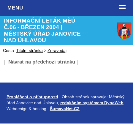
MENU
INFORMAČNÍ LETÁK MĚÚ
Č.06 - BŘEZEN 2004 |
MĚSTSKÝ ÚŘAD JANOVICE
NAD ÚHLAVOU
Cesta:
Titulní stránka
>
Zpravodaj
|
Návrat na předchozí stránku
|
Prohlášení o přístupnosti
| Obsah stránek spravuje: Městský
úřad Janovice nad Úhlavou,
redakčním systémem DynaWeb
.
Webdesign & hosting :
ŠumavaNet.CZ