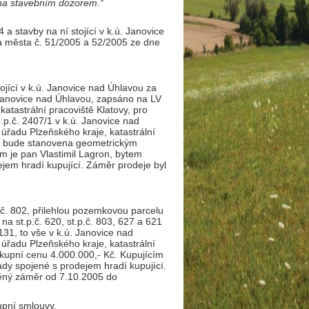
na stavebním dozorem.“
 a stavby na ní stojící v k.ú. Janovice
va města č. 51/2005 a 52/2005 ze dne
tojící v k.ú. Janovice nad Úhlavou za
. Janovice nad Úhlavou, zapsáno na LV
katastrální pracoviště Klatovy, pro
p.č. 2407/1 v k.ú. Janovice nad
 úřadu Plzeňského kraje, katastrální
ra bude stanovena geometrickým
m je pan Vlastimil Lagron, bytem
jem hradí kupující. Záměr prodeje byl
p.č. 802, přilehlou pozemkovou parcelu
 na st.p.č. 620, st.p.č. 803, 627 a 621
131, to vše v k.ú. Janovice nad
 úřadu Plzeňského kraje, katastrální
 kupní cenu 4.000.000,- Kč. Kupujícím
lady spojené s prodejem hradí kupující.
něný záměr od 7.10.2005 do
upní smlouvy.