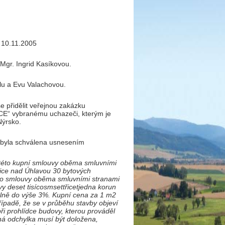
e 10.11.2005
Mgr. Ingrid Kasíkovou.
elu a Evu Valachovou.
e přidělit veřejnou zakázku
vybranému uchazeči, kterým je
Nýrsko.
á byla schválena usnesením
u této kupní smlouvy oběma smluvními
vice nad Úhlavou 30 bytových
éto smlouvy oběma smluvními stranami
vy deset tisícosmsettřicetjedna korun
ně do výše 3%. Kupní cena za 1 m2
padě, že se v průběhu stavby objeví
ři prohlídce budovy, kterou prováděl
ná odchylka musí být doložena,