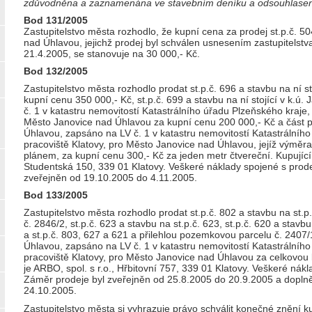
zdůvodněna a zaznamenána ve stavebním deníku a odsouhlase
Bod 131/2005
Zastupitelstvo města rozhodlo, že kupní cena za prodej st.p.č. 504
nad Úhlavou, jejichž prodej byl schválen usnesením zastupitelst
21.4.2005, se stanovuje na 30 000,- Kč.
Bod 132/2005
Zastupitelstvo města rozhodlo prodat st.p.č. 696 a stavbu na ní s
kupní cenu 350 000,- Kč, st.p.č. 699 a stavbu na ní stojící v k.ú
č. 1 v katastru nemovitostí Katastrálního úřadu Plzeňského kraje, 
Město Janovice nad Úhlavou za kupní cenu 200 000,- Kč a část p.
Úhlavou, zapsáno na LV č. 1 v katastru nemovitostí Katastrálního
pracoviště Klatovy, pro Město Janovice nad Úhlavou, jejíž výmě
plánem, za kupní cenu 300,- Kč za jeden metr čtvereční. Kupující
Studentská 150, 339 01 Klatovy. Veškeré náklady spojené s prode
zveřejněn od 19.10.2005 do 4.11.2005.
Bod 133/2005
Zastupitelstvo města rozhodlo prodat st.p.č. 802 a stavbu na st.
č. 2846/2, st.p.č. 623 a stavbu na st.p.č. 623, st.p.č. 620 a stavbu
a st.p.č. 803, 627 a 621 a přilehlou pozemkovou parcelu č. 2407/
Úhlavou, zapsáno na LV č. 1 v katastru nemovitostí Katastrálního
pracoviště Klatovy, pro Město Janovice nad Úhlavou za celkovou
je ARBO, spol. s r.o., Hřbitovní 757, 339 01 Klatovy. Veškeré nák
Záměr prodeje byl zveřejněn od 25.8.2005 do 20.9.2005 a dopl
24.10.2005.
Zastupitelstvo města si vyhrazuje právo schválit konečné znění k