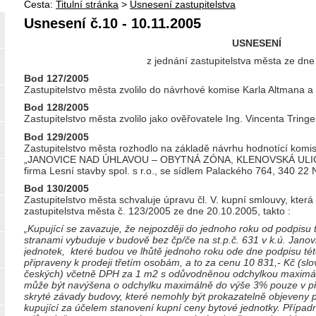
Cesta:
Titulní stránka
>
Usnesení zastupitelstva
Usnesení č.10 - 10.11.2005
USNESENÍ
z jednání zastupitelstva města ze dn
Bod 127/2005
Zastupitelstvo města zvolilo do návrhové komise Karla Altmana a 
Bod 128/2005
Zastupitelstvo města zvolilo jako ověřovatele Ing. Vincenta Tring
Bod 129/2005
Zastupitelstvo města rozhodlo na základě návrhu hodnotící komis
„JANOVICE NAD ÚHLAVOU – OBYTNÁ ZÓNA, KLENOVSKÁ ULICE“ 
firma Lesní stavby spol. s r.o., se sídlem Palackého 764, 340 22 
Bod 130/2005
Zastupitelstvo města schvaluje úpravu čl. V. kupní smlouvy, kter
zastupitelstva města č. 123/2005 ze dne 20.10.2005, takto :
„Kupující se zavazuje, že nejpozději do jednoho roku od podpis
stranami vybuduje v budově bez čp/če na st.p.č. 631 v k.ú. Jano
jednotek, které budou ve lhůtě jednoho roku ode dne podpisu t
připraveny k prodeji třetím osobám, a to za cenu 10 831,- Kč (slo
českých) včetně DPH za 1 m2 s odůvodněnou odchylkou maximál
může být navýšena o odchylku maximálně do výše 3% pouze v pří
skryté závady budovy, které nemohly být prokazatelně objeveny p
kupující za účelem stanovení kupní ceny bytové jednotky. Případ