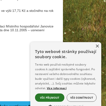
 ve výši 17,71 Kč a stočného na rok
idaci Místního hospodářství Janovice
sta dne 10.11.2005 – usnesení
×
Tyto webové stránky používají
soubory cookie.
Tento web používá nezbytné soubory
cookies k zajištění správného fungování. Po
nastavení vašeho dobrovolného souhlasu
bude využívat i další typy cookies (výkonové,
analytické, …). Svůj souhlas můžete kdykoliv
odvolat.
Více informací
VŠE PŘIJMOUT
VŠE ODMÍTNOUT