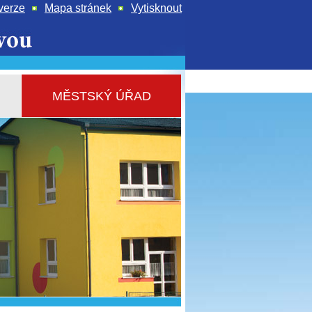
verze
Mapa stránek
Vytisknout
MĚSTSKÝ ÚŘAD