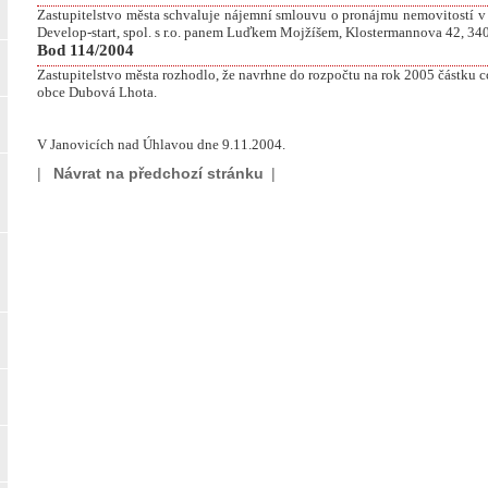
Zastupitelstvo města schvaluje nájemní smlouvu o pronájmu nemovitostí 
Develop-start, spol. s r.o. panem Luďkem Mojžíšem, Klostermannova 42, 34
Bod 114/2004
Zastupitelstvo města rozhodlo, že navrhne do rozpočtu na rok 2005 částku 
obce Dubová Lhota.
V Janovicích nad Úhlavou dne 9.11.2004.
|
Návrat na předchozí stránku
|