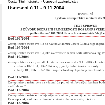
Cesta:
Titulní stránka
>
Usnesení zastupitelstva
Usnesení č.11 - 9.11.2004
USNESENÍ
z jednání zastupitelstva města ze dne 
TEXT UPRAVEN
Z DŮVODU DODRŽENÍ PŘIMĚŘENOSTI ROZSAHU ZVEŘE
podle zákona č.101/2000 Sb. o ochraně osobních údajů v
Bod 108/2004
Zastupitelstvo města zvolilo do návrhové komise Josefa Čudu a Mgr. Ingrid
Bod 109/2004
Zastupitelstvo města zvolilo jako ověřovatele zápisu Karla Altmana a Ing. I
Bod 110/2004
Zastupitelstvo města provedlo kontrolu usnesení ze dne 9.11.2004 a konstatu
z bodů 102, 103, 104/2004 nevyplynuly žádné konkrétní úkoly
body 105, 106, 107/2004 – kopie schválených podnájemních smluv
Bod 111/2004
Zastupitelstvo města bere na vědomí, že pro objekt bývalých kasáren bu
nad Úhlavou“.
Bod 112/2004
Zastupitelstvo města schvaluje nájemní smlouvy o pronájmu nemovitostí 
Develop-start, spol. s r.o. a
firmou Servisní technika a služby Přeštice.
Bod 113/2004