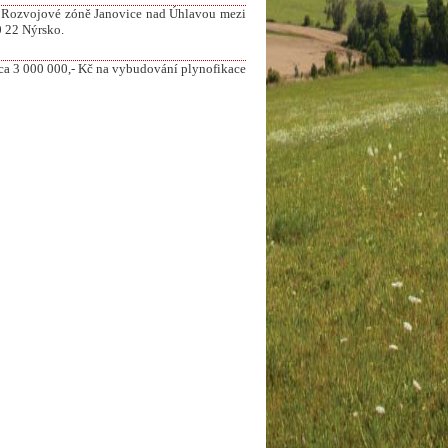
v Rozvojové zóně Janovice nad Úhlavou mezi
0 22 Nýrsko.
cca 3 000 000,- Kč na vybudování plynofikace