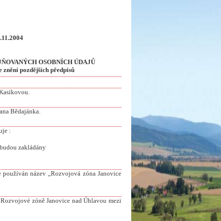
9.11.2004
JŇOVANÝCH OSOBNÍCH ÚDAJŮ
e znění pozdějších předpisů
 Kasíkovou.
vana Bědajánka.
je :
 budou zakládány
de používán název „Rozvojová zóna Janovice
v Rozvojové zóně Janovice nad Úhlavou mezi