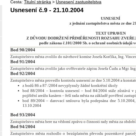
Cesta:
Titulní stránka
>
Usnesení zastupitelstva
Usnesení č.9 - 21.10.2004
USNESENÍ
z jednání zastupitelstva města ze dne 
TEXT UPRAVEN
Z DŮVODU DODRŽENÍ PŘIMĚŘENOSTI ROZSAHU ZVEŘE
podle zákona č.101/2000 Sb. o ochraně osobních údajů v
Bod 90/2004
Zastupitelstvo města zvolilo do návrhové komise Josefa Korčíka, Ing. Vince
Bod 91/2004
Zastupitelstvo města zvolilo jako ověřovatele zápisu Josefa Čudu a Mgr. In
Bod 92/2004
Zastupitelstvo města provedlo kontrolu usnesení ze dne 5.10.2004 a konstatu
z bodů 86 a 87 /2004 nevyplynuly žádné konkrétní úkoly
bod 88/2004 – kontrola usnesení – bod 84/2004 stále zůstává v 
pojištění areálu kasáren – řeší rada města na základě pověření zastupi
bod 89/2004 – darovací smlouva byla podepsána dne 5.10.2004,
13.10.2004
Bod 93/2004
Zastupitelstvo města bere na vědomí zprávu o činnosti rady města za obdob
Bod 94/2004
Zastupitelstvo města rozhodlo o bezúplatném převodu pozemkové parcely 