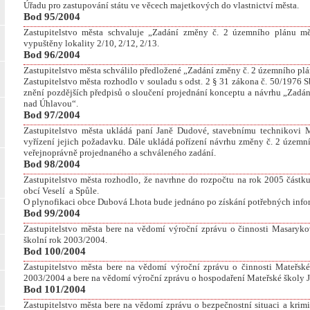
Úřadu pro zastupování státu ve věcech majetkových do vlastnictví města.
Bod 95/2004
Zastupitelstvo města schvaluje „Zadání změny č. 2 územního plánu mě
vypuštěny lokality 2/10, 2/12, 2/13.
Bod 96/2004
Zastupitelstvo města schválilo předložené „Zadání změny č. 2 územního pl
Zastupitelstvo města rozhodlo v souladu s odst. 2 § 31 zákona č. 50/1976
znění pozdějších předpisů o sloučení projednání konceptu a návrhu „Zadá
nad Úhlavou“.
Bod 97/2004
Zastupitelstvo města ukládá paní Janě Dudové, stavebnímu technikovi M
vyřízení jejich požadavku. Dále ukládá pořízení návrhu změny č. 2 územ
veřejnoprávně projednaného a schváleného zadání.
Bod 98/2004
Zastupitelstvo města rozhodlo, že navrhne do rozpočtu na rok 2005 část
obcí Veselí
a Spůle.
O plynofikaci obce Dubová Lhota bude jednáno po získání potřebných info
Bod 99/2004
Zastupitelstvo města bere na vědomí výroční zprávu o činnosti Masaryk
školní rok 2003/2004.
Bod 100/2004
Zastupitelstvo města bere na vědomí výroční zprávu o činnosti Mateřsk
2003/2004 a bere na vědomí výroční zprávu o hospodaření Mateřské školy 
Bod 101/2004
Zastupitelstvo města bere na vědomí zprávu o bezpečnostní situaci a krimi