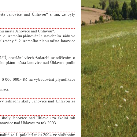
sta Janovice nad Úhlavou“ s tím, že byly
ánu města Janovice nad Úhlavou“.
 Sb. o územním plánování a stavebním řádu ve
ní změny č. 2 územního plánu města Janovice
ěÚ, obeslání všech žadatelů se sdělením o
ního plánu města Janovice nad Úhlavou podle
ku 6 000 000,- Kč na vybudování plynofikace
rmací.
ovy základní školy Janovice nad Úhlavou za
é školy Janovice nad Úhlavou za školní rok
Janovice nad Úhlavou za rok 2003.
nalitě za 1. pololetí roku 2004 ve služebním