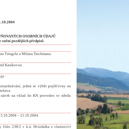
21.10.2004
JŇOVANÝCH OSOBNÍCH ÚDAJŮ
e znění pozdějších předpisů
nta Tringelu a Milana Taichmana.
grid Kasíkovou.
je :
projednávání; jedná se výběr pojišťovny na
telstva
 návrh na vklad do KN proveden ve středu
í 5.10.2004 – 21.10.2004.
číslo 238/2 v k.ú. Hvízdalka z vlastnictví