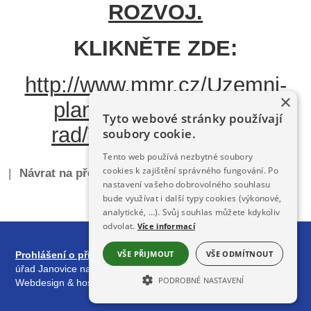
ROZVOJ.
KLIKNĚTE ZDE:
http://www.mmr.cz/Uzemni-
×
planovani-a-stavebni-
Tyto webové stránky používají
rad/Vzory-a-formulare
soubory cookie.
Tento web používá nezbytné soubory
cookies k zajištění správného fungování. Po
|
Návrat na předchozí stránku
|
nastavení vašeho dobrovolného souhlasu
bude využívat i další typy cookies (výkonové,
analytické, …). Svůj souhlas můžete kdykoliv
odvolat.
Více informací
VŠE PŘIJMOUT
VŠE ODMÍTNOUT
Prohlášení o přístupnosti
| Obsah stránek spravuje: Městský
úřad Janovice nad Úhlavou,
redakčním systémem DynaWeb
.
PODROBNÉ NASTAVENÍ
Webdesign & hosting :
ŠumavaNet.CZ
NEZBYTNĚ NUTNÉ SOUBORY