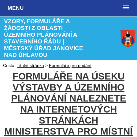
MENU
VZORY, FORMULÁŘE A
ŽÁDOSTI Z OBLASTI
ÚZEMNÍHO PLÁNOVÁNÍ A
STAVEBNÍHO ŘÁDU |
MĚSTSKÝ ÚŘAD JANOVICE
NAD ÚHLAVOU
Cesta:
Titulní stránka
>
Formuláře pro podání
FORMULÁŘE NA ÚSEKU
VÝSTAVBY A ÚZEMNÍHO
PLÁNOVÁNÍ NALEZNETE
NA INTERNETOVÝCH
STRÁNKÁCH
MINISTERSTVA PRO MÍSTNÍ