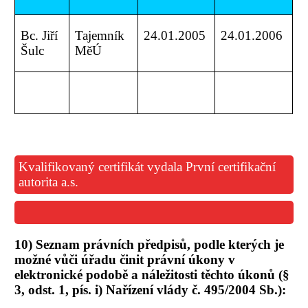
Bc. Jiří
Tajemník
24.01.2005
24.01.2006
Šulc
MěÚ
Kvalifikovaný certifikát vydala První certifikační
autorita a.s.
10) Seznam právních předpisů, podle kterých je
možné vůči úřadu činit právní úkony v
elektronické podobě a náležitosti těchto úkonů (§
3, odst. 1, pís. i) Nařízení vlády č. 495/2004 Sb.):