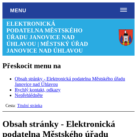
MENU
ELEKTRONICKÁ
PODATELNA MĚSTSKÉHO
ÚŘADU JANOVICE NAD
ÚHLAVOU | MĚSTSKÝ ÚŘAD
JANOVICE NAD ÚHLAVOU
Přeskocit menu na
Obsah stránky - Elektronická podatelna Městského úřadu
Janovice nad Úhlavou
Rychlý kontakt, odkazy
Nepřehlédněte
Cesta:
Titulní stránka
Obsah stránky - Elektronická
podatelna Městského úřadu