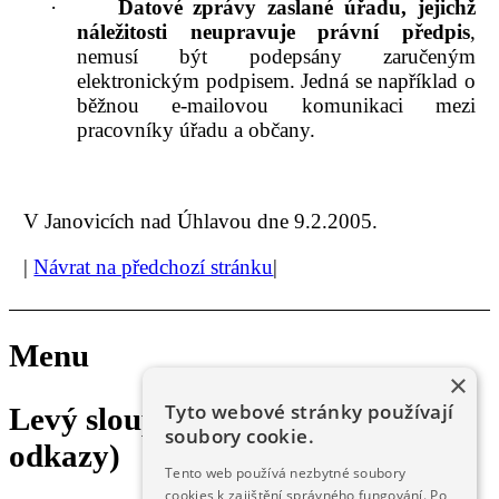
·
Datové zprávy zaslané úřadu, jejichž
náležitosti neupravuje právní předpis
,
nemusí být podepsány zaručeným
elektronickým podpisem. Jedná se například o
běžnou e-mailovou komunikaci mezi
pracovníky úřadu a občany.
V Janovicích nad Úhlavou dne 9.2.2005.
|
Návrat na předchozí stránku
|
Menu
×
Tyto webové stránky používají
Levý sloupec (rychlý kontakt,
soubory cookie.
odkazy)
Tento web používá nezbytné soubory
cookies k zajištění správného fungování. Po