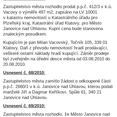
Zastupitelstvo města rozhodlo prodat p.p.č. 412/3 v k.ú.
Vacovy o výměře 497 m2, zapsáno na LV 10001
v katastru nemovitostí u Katastrálního úřadu pro
Plzeňský kraj, Katastrální úřad Klatovy, pro Město
Janovice nad Úhlavou. Kupní cena bude stanovena
znaleckým posudkem.
Kupujícím je pan Milan Vacovský, Točník 105, 339 01
Klatovy. Daň z převodu nemovitostí hradí prodávající,
veškeré ostatní náklady hradí kupující. Záměr prodeje
byl zveřejněn na úřední desce města od 03.08.2010 do
20.08.2010.
Usnesení č. 68/2010:
Zastupitelstvo města zamítlo žádost o odkoupené části
p.p.č. 2660/1 v k.ú. Janovice nad Úhlavou, kterou podali
manželé Jiří a Dagmar Keřlíkovi, Spůle 61, 340 21
Janovice nad Úhlavou.
Usnesení č. 69/2010:
Zastupitelstvo města rozhodlo, že Město Janovice nad