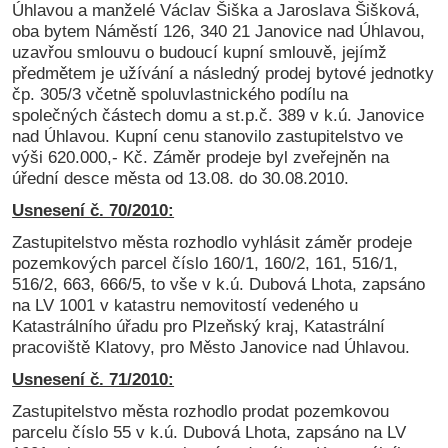
Úhlavou a manželé Václav Šiška a Jaroslava Šišková,
oba bytem Náměstí 126, 340 21 Janovice nad Úhlavou,
uzavřou smlouvu o budoucí kupní smlouvě, jejímž
předmětem je užívání a následný prodej bytové jednotky
čp. 305/3 včetně spoluvlastnického podílu na
společných částech domu a st.p.č. 389 v k.ú. Janovice
nad Úhlavou. Kupní cenu stanovilo zastupitelstvo ve
výši 620.000,- Kč. Záměr prodeje byl zveřejněn na
úřední desce města od 13.08. do 30.08.2010.
Usnesení č. 70/2010:
Zastupitelstvo města rozhodlo vyhlásit záměr prodeje
pozemkových parcel číslo 160/1, 160/2, 161, 516/1,
516/2, 663, 666/5, to vše v k.ú. Dubová Lhota, zapsáno
na LV 1001 v katastru nemovitostí vedeného u
Katastrálního úřadu pro Plzeňský kraj, Katastrální
pracoviště Klatovy, pro Město Janovice nad Úhlavou.
Usnesení č. 71/2010:
Zastupitelstvo města rozhodlo prodat pozemkovou
parcelu číslo 55 v k.ú. Dubová Lhota, zapsáno na LV