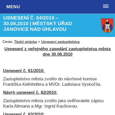
MENU
USNESENÍ Č. 04/2010 –
30.08.2010 | MĚSTSKÝ ÚŘAD
JANOVICE NAD ÚHLAVOU
Cesta:
Titulní stránka
>
Usnesení zastupitelstva
Usnesení
z veřejného zasedání zastupitelstva města
dne 30.08.2010
Usnesení č. 61/2010:
Zastupitelstvo města zvolilo do návrhové komise
Františka Kellnhofera a MVDr. Ladislava Vyskočila.
Návrh usnesení č. 62/2010:
Zastupitelstvo města zvolilo jako ověřovatele zápisu
Karla Altmana a Mgr. Ingrid Kasíkovou.
Usnesení č. 63/2010: