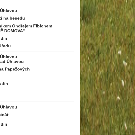
Úhlavou
ti na besedu
vníkem Ondřejem Fibichem
INĚ DOMOVA“
odin
úřadu
Úhlavou
nad Úhlavou
ana Papežových
odin
Úhlavou
inář
odin