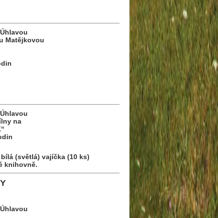
Úhlavou
ou Matějkovou
odin
Úhlavou
ílny na
K“
odin
ílá (světlá) vajíčka (10 ks)
é knihovně.
VY
Úhlavou