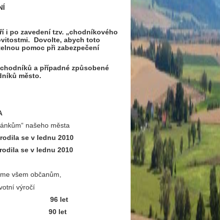
NÍ
ří i po zavedení tzv. „chodníkového
vitostmi. Dovolte, abych toto
telnou pomoc při zabezpečení
av chodníků a případné způsobené
dníků město.
A
bčánkům“ našeho města
 se v lednu 2010
v lednu 2010
ejeme všem občanům,
votní výročí
á, Spůle 96 let
vou 90 let