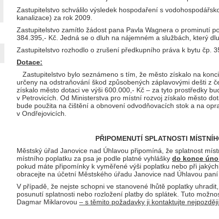
Zastupitelstvo schválilo výsledek hospodaření s vodohospodářsko
kanalizace) za rok 2009.
Zastupitelstvo zamítlo žádost pana Pavla Wagnera o prominutí po
384.395,- Kč. Jedná se o dluh na nájemném a službách, který dlužn
Zastupitelstvo rozhodlo o zrušení předkupního práva k bytu čp. 3
Dotace:
Zastupitelstvo bylo seznámeno s tím, že město získalo na konci
určeny na odstraňování škod způsobených záplavovými dešti z č
získalo město dotaci ve výši 600.000,- Kč – za tyto prostředky
v Petrovicích. Od Ministerstva pro místní rozvoj získalo město dot
bude použita na čištění a obnovení odvodňovacích stok a na o
v Ondřejovicích.
PŘIPOMENUTÍ SPLATNOSTI MÍSTNÍ
Městský úřad Janovice nad Úhlavou připomíná, že splatnost mís
místního poplatku za psa je podle platné vyhlášky
do konce úno
pokud máte připomínky k vyměřené výši poplatku nebo při jakýchk
obracejte na účetní Městského úřadu Janovice nad Úhlavou paní
V případě, že nejste schopni ve stanovené lhůtě poplatky uhradi
posunutí splatnosti nebo rozložení platby do splátek. Tuto možn
Dagmar Miklarovou
– s těmito požadavky ji kontaktujte nejpozději