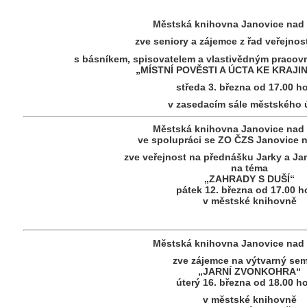
Městská knihovna
Janovice
nad 
zve seniory a zájemce z řad veřejnos
s básníkem, spisovatelem a vlastivědným praco
„MÍSTNÍ POVĚSTI A ÚCTA KE KRAJ
středa 3. března od 17.00 h
v zasedacím sále městského 
Městská knihovna
Janovice
nad 
ve spolupráci se ZO ČZS Janovice 
zve veřejnost na přednášku Jarky a J
na téma
„ZAHRADY S DUŠÍ“
pátek 12. března od 17.00 h
v městské knihovně
Městská knihovna
Janovice
nad 
zve zájemce na výtvarný sem
„JARNÍ ZVONKOHRA“
úterý
16. března od 18.00 h
v městské knihovně