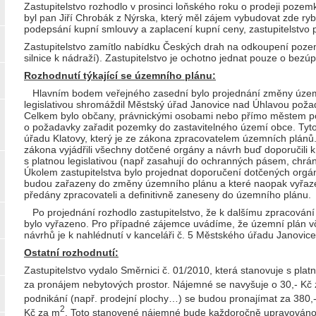
Zastupitelstvo rozhodlo v prosinci loňského roku o prodeji poze
byl pan Jiří Chrobák z Nýrska, který měl zájem vybudovat zde rybn
podepsání kupní smlouvy a zaplacení kupní ceny, zastupitelstvo p
Zastupitelstvo zamítlo nabídku Českých drah na odkoupení poze
silnice k nádraží). Zastupitelstvo je ochotno jednat pouze o bez
Rozhodnutí týkající se územního plánu:
Hlavním bodem veřejného zasední bylo projednání změny územní
legislativou shromáždil Městský úřad Janovice nad Úhlavou poža
Celkem bylo občany, právnickými osobami nebo přímo městem po
o požadavky zařadit pozemky do zastavitelného území obce. Ty
úřadu Klatovy, který je ze zákona zpracovatelem územních plánů
zákona vyjádřili všechny dotčené orgány a návrh buď doporučili 
s platnou legislativou (např zasahují do ochranných pásem, chrán
Úkolem zastupitelstva bylo projednat doporučení dotčených orgá
budou zařazeny do změny územního plánu a které naopak vyřaz
předány zpracovateli a definitivně zaneseny do územního plánu.
Po projednání rozhodlo zastupitelstvo, že k dalšímu zpracován
bylo vyřazeno. Pro případné zájemce uvádíme, že územní plán v
návrhů je k nahlédnutí v kanceláři č. 5 Městského úřadu Janovic
Ostatní rozhodnutí:
Zastupitelstvo vydalo Směrnici č. 01/2010, která stanovuje s pla
za pronájem nebytových prostor. Nájemné se navyšuje o 30,- Kč
podnikání (např. prodejní plochy…) se budou pronajímat za 380,
2
Kč za m
. Toto stanovené nájemné bude každoročně upravováno o