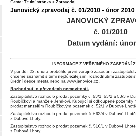
Cesta:
Titulní stránka
>
Zpravodaj
Janovický zpravodaj č. 01/2010 - únor 2010
JANOVICKÝ ZPRA
č. 01/2010
Datum vydání: únor
INFORMACE Z VEŘEJNÉHO ZASEDÁNÍ 
V pondělí 22. února proběhlo první veřejné zasedání zastupitels
chceme seznámit s těmi nejdůležitějšími rozhodnutími zastupitels
úřední desce města nebo na
www.janovice.cz
.
Rozhodnutí o převodech nemovitostí:
Zastupitelstvo rozhodlo prodat pozemky č. 53/1, 53/2 a 53/3 v D
Roubíčkovi a manželé Jeníkovi. Kupující si odkoupené pozemky ro
prodat manželům Roubíčkovým pozemek č. 52/1 v Dubové Lhotě
Zastupitelstvo rozhodlo prodat pozemek č. 662/4 v Dubové Lhotě
z Dubové Lhoty.
Zastupitelstvo rozhodlo prodat pozemek č. 516/1 v Dubové Lhotě.
z Dubové Lhoty.