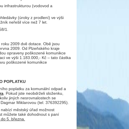
u infrastrukturou (vodovod a
hledávky (úroky z prodlení) ve výši
ík neřešil více než 7 let.
58/1.
 roku 2009 dvě dotace. Obě jsou
ervna 2009. Od Plzeňského kraje
 budou opraveny poškozené komunikce
aci ve výši 1.183.000,- Kč – tato částka
pravu poškozené komunikce
HO POPLATKU
tního poplatku za komunální odpad a
ra
. Pokud jste neobdrželi složenku,
oliv jiných nesrovnalostech se
 Dagmar Miklarovou (tel. 376392295).
t, nabízí městský úřad možnost
ost můžete také dohodnout s paní
 do 5. března.