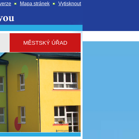
verze
Mapa stránek
Vytisknout
MĚSTSKÝ ÚŘAD