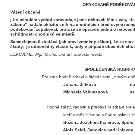
OPAKOVANÉ PODĚKOVÁ
Vážení občané,
již v minulém vydání zpravodaje jsme děkovali těm z vás, kte
zákona“ nadále uklízíte sníh na chodnících před svými nemo
poděkování zopakoval, protože se opravdu jedná o neoceni
schůdnosti chodníků ve městě.
Samozřejmostí zůstává (jak praví zmíněný zákon), že za st
škody, je odpovědný vlastník, tedy v případě obecních cho
DĚKUJEME. Mgr. Michal Linhart, starosta města
SPOLEČENSKÁ RUBRIK
Přejeme hodně zdraví a štěstí všem ,,novým o
Johana Jiříková narodila
Michaela Valdmanová narodila se 
Hodně štěstí, radosti a především zdraví př
kteří v měsíci lednu a únoru oslavili ži
Božena Joachimsthalerov
Alois Seidl, Janovice nad Úhla