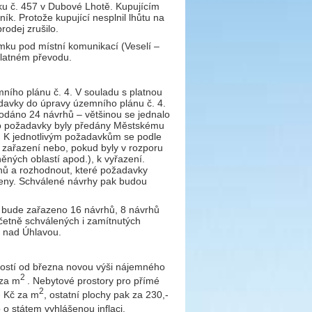
mku č. 457 v Dubové Lhotě. Kupujícím
ík. Protože kupující nesplnil lhůtu na
rodej zrušilo.
mku pod místní komunikací (Veselí –
úplatném převodu.
ho plánu č. 4. V souladu s platnou
davky do úpravy územního plánu č. 4.
dáno 24 návrhů – většinou se jednalo
to požadavky byly předány Městskému
. K jednotlivým požadavkům se podle
k zařazení nebo, pokud byly v rozporu
ěných oblastí apod.), k vyřazení.
nů a rozhodnout, které požadavky
eny. Schválené návrhy pak budou
í bude zařazeno 16 návrhů, 8 návrhů
četně schválených i zamítnutých
e nad Úhlavou.
tností od března novou výši nájemného
2
 za m
. Nebytové prostory pro přímé
2
- Kč za m
, ostatní plochy pak za 230,-
 státem vyhlášenou inflaci.