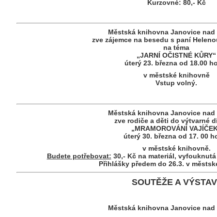
Kurzovné: 80,- Kč
Městská knihovna
Janovice
nad 
zve zájemce na besedu s paní Helen
na téma
„JARNÍ OČISTNÉ KŮRY“
úterý 23. března od 18.00 h
v městské knihovně
Vstup volný
.
Městská knihovna
Janovice
nad 
zve rodiče a děti do výtvarné d
„MRAMOROVÁNÍ VAJÍČE
úterý 30. března od 17. 00 h
v městské knihovně
.
Budete potřebovat:
30,- Kč na materiál, vyfouknutá b
Přihlášky předem do 26.3. v městsk
SOUTĚŽE A VÝSTA
Městská knihovna
Janovice
nad 