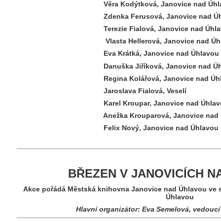
Věra Kodýtková, Janovice nad Úhl
Zdenka Ferusová, Janovice nad Úh
Terezie Fialová, Janovice nad Úhl
Vlasta Hellerová, Janovice nad Úh
Eva Krátká, Janovice nad Úhla
Danuška Jiříková, Janovice nad Úh
Regina Kolářová, Janovice nad Úhl
Jaroslava Fialová, Vesel
Karel Kroupar, Janovice nad Úhl
Anežka Krouparová, Janovice nad
Felix Nový, Janovice nad Úhla
BŘEZEN V JANOVICÍCH N
Akce pořádá Městská knihovna Janovice nad Úhlavou ve 
Úhlavou
Hlavní organizátor: Eva Semelová, vedouc