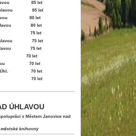
avou 85 let
lavou 85 let
avou 80 let
lavou 80 let
vou 75 let
lavou 75 let
avou 75 let
í 70 let
avou 70 let
 Úhl. 70 let
vou 70 let
AD ÚHLAVOU
spolupráci s Městem Janovice nad
í městské knihovny