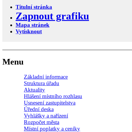
Titulní stránka
Zapnout grafiku
Mapa stránek
Vytisknout
Menu
Základní informace
Struktura úřadu
Aktuality
Hlášení místního rozhlasu
Usnesení zastupitelstva
Úřední deska
Vyhlášky a nařízení
Rozpočet města
Místní poplatky a ceníky