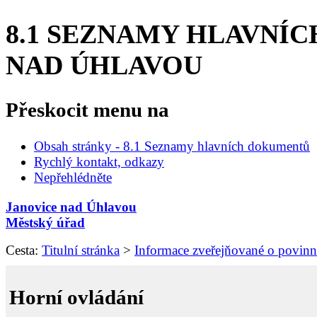
8.1 SEZNAMY HLAVNÍ
NAD ÚHLAVOU
Přeskocit menu na
Obsah stránky - 8.1 Seznamy hlavních dokumentů
Rychlý kontakt, odkazy
Nepřehlédněte
Janovice nad Úhlavou
Městský úřad
Cesta:
Titulní stránka
>
Informace zveřejňované o povin
Horní ovládání