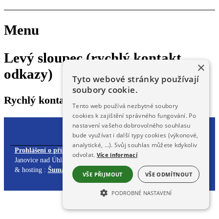
Menu
Levý sloupec (rychlý kontakt,
×
odkazy)
Tyto webové stránky používají
soubory cookie.
Rychlý kontakt, odkazy
Tento web používá nezbytné soubory
cookies k zajištění správného fungování. Po
nastavení vašeho dobrovolného souhlasu
bude využívat i další typy cookies (výkonové,
analytické, …). Svůj souhlas můžete kdykoliv
Prohlášení o přístupnosti
| Obsah stránek spravuje: Městský úřad
odvolat.
Více informací
Janovice nad Úhlavou,
redakčním systémem DynaWeb
. Webdesign
& hosting :
ŠumavaNet.CZ
VŠE PŘIJMOUT
VŠE ODMÍTNOUT
PODROBNÉ NASTAVENÍ
NEZBYTNĚ NUTNÉ SOUBORY