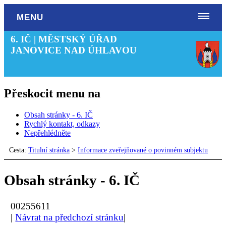
MENU
6. IČ | MĚSTSKÝ ÚŘAD
JANOVICE NAD ÚHLAVOU
Přeskocit menu na
Obsah stránky - 6. IČ
Rychlý kontakt, odkazy
Nepřehlédněte
Cesta:
Titulní stránka
>
Informace zveřejňované o povinném subjektu
Obsah stránky - 6. IČ
00255611
|
Návrat na předchozí stránku
|