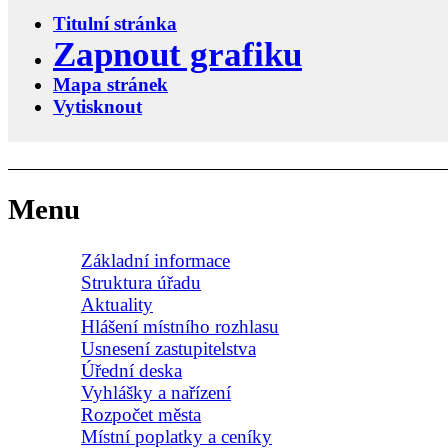
Titulní stránka
Zapnout grafiku
Mapa stránek
Vytisknout
Menu
Základní informace
Struktura úřadu
Aktuality
Hlášení místního rozhlasu
Usnesení zastupitelstva
Úřední deska
Vyhlášky a nařízení
Rozpočet města
Místní poplatky a ceníky