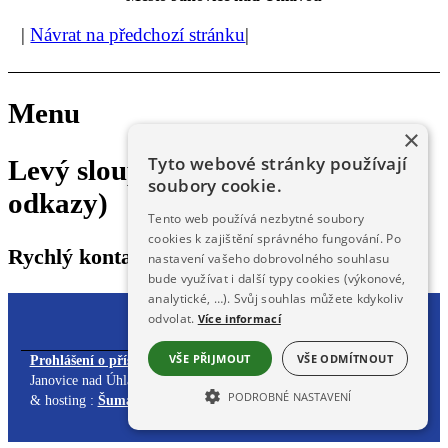
|
Návrat na předchozí stránku
|
Menu
×
Tyto webové stránky používají
Levý sloupec (rychlý kontakt,
soubory cookie.
odkazy)
Tento web používá nezbytné soubory
cookies k zajištění správného fungování. Po
Rychlý kontakt, odkazy
nastavení vašeho dobrovolného souhlasu
bude využívat i další typy cookies (výkonové,
analytické, …). Svůj souhlas můžete kdykoliv
odvolat.
Více informací
VŠE PŘIJMOUT
VŠE ODMÍTNOUT
Prohlášení o přístupnosti
| Obsah stránek spravuje: Městský úřad
Janovice nad Úhlavou,
redakčním systémem DynaWeb
. Webdesign
PODROBNÉ NASTAVENÍ
& hosting :
ŠumavaNet.CZ
NEZBYTNĚ NUTNÉ SOUBORY