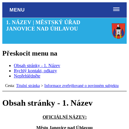
MENU
1. NÁZEV | MĚSTSKÝ ÚŘAD
JANOVICE NAD ÚHLAVOU
Přeskocit menu na
Obsah stránky - 1. Název
Rychlý kontakt, odkazy
Nepřehlédněte
Cesta:
Titulní stránka
>
Informace zveřejňované o povinném subjektu
Obsah stránky - 1. Název
OFICIÁLNÍ NÁZEV:
Město Janovice nad Úhlavou