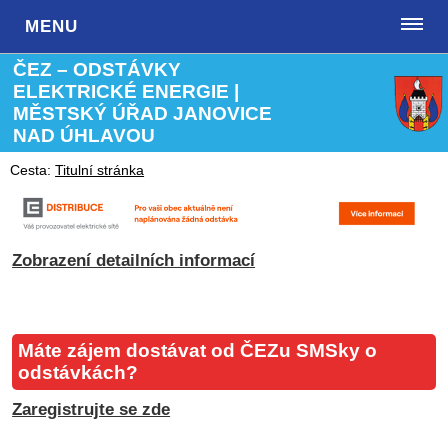
MENU
ČEZ – ODSTÁVKY
ELEKTRICKÉ ENERGIE |
MĚSTSKÝ ÚŘAD JANOVICE
NAD ÚHLAVOU
Cesta:
Titulní stránka
Zobrazení detailních informací
Máte zájem dostávat od ČEZu SMSky o
odstávkách?
Zaregistrujte se zde