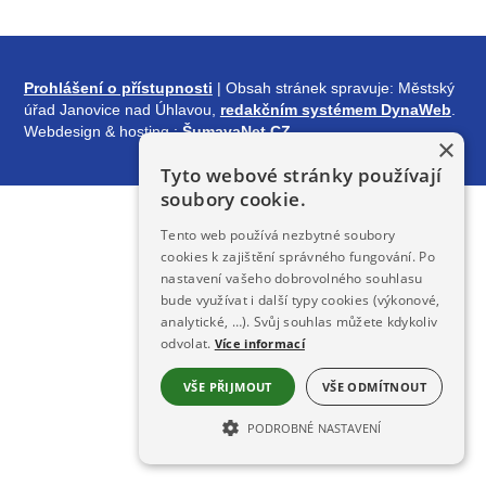
Prohlášení o přístupnosti
| Obsah stránek spravuje: Městský
úřad Janovice nad Úhlavou,
redakčním systémem DynaWeb
.
Webdesign & hosting :
ŠumavaNet.CZ
×
Tyto webové stránky používají
soubory cookie.
Tento web používá nezbytné soubory
cookies k zajištění správného fungování. Po
nastavení vašeho dobrovolného souhlasu
bude využívat i další typy cookies (výkonové,
analytické, …). Svůj souhlas můžete kdykoliv
odvolat.
Více informací
VŠE PŘIJMOUT
VŠE ODMÍTNOUT
PODROBNÉ NASTAVENÍ
NEZBYTNĚ NUTNÉ SOUBORY