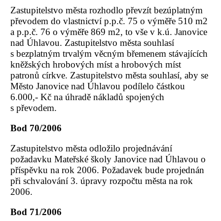
Zastupitelstvo města rozhodlo převzít bezúplatným
převodem do vlastnictví p.p.č. 75 o výměře 510 m2
a p.p.č. 76 o výměře 869 m2, to vše v k.ú. Janovice
nad Úhlavou. Zastupitelstvo města souhlasí
s bezplatným trvalým věcným břemenem stávajících
kněžských hrobových míst a hrobových míst
patronů církve. Zastupitelstvo města souhlasí, aby se
Město Janovice nad Úhlavou podílelo částkou
6.000,- Kč na úhradě nákladů spojených
s převodem.
Bod 70/2006
Zastupitelstvo města odložilo projednávání
požadavku Mateřské školy Janovice nad Úhlavou o
příspěvku na rok 2006. Požadavek bude projednán
při schvalování 3. úpravy rozpočtu města na rok
2006.
Bod 71/2006