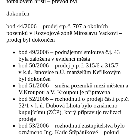
fotbalovém hřišti – převod byl
dokončen
bod 44/2006 – prodej stp.č. 707 a okolních
pozemků v Rozvojové zóně Miroslavu Vackovi –
prodej byl dokončen
bod 49/2006 – podnájemní smlouva č.j. 43
byla založena v evidenci města
bod 50/2006 – prodej p.p.č. 315/6 a 315/7
v k.ú. Janovice n.Ú. manželům Keřlíkovým
byl dokončen
bod 51/2006 – směna pozemků mezi městem a
V.Kroupou a V. Kroupou je připravena
bod 52/2006 – rozhodnutí o prodeji části p.p.č.
52/1 v k.ú. Dubová Lhota bylo oznámeno
kupujícímu (ZČP), který připravuje realizaci
prodeje
bod 53/2006 – rozhodnutí zastupitelstva bylo
oznámeno Ing. Karle Štěpáníkové – pokud