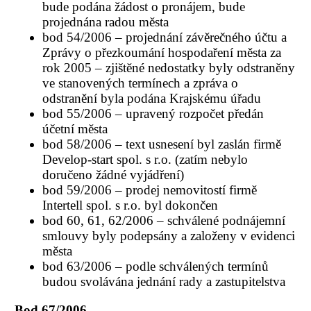
bude podána žádost o pronájem, bude
projednána radou města
bod 54/2006 – projednání závěrečného účtu a
Zprávy o přezkoumání hospodaření města za
rok 2005 – zjištěné nedostatky byly odstraněny
ve stanovených termínech a zpráva o
odstranění byla podána Krajskému úřadu
bod 55/2006 – upravený rozpočet předán
účetní města
bod 58/2006 – text usnesení byl zaslán firmě
Develop-start spol. s r.o. (zatím nebylo
doručeno žádné vyjádření)
bod 59/2006 – prodej nemovitostí firmě
Intertell spol. s r.o. byl dokončen
bod 60, 61, 62/2006 – schválené podnájemní
smlouvy byly podepsány a založeny v evidenci
města
bod 63/2006 – podle schválených termínů
budou svolávána jednání rady a zastupitelstva
Bod 67/2006