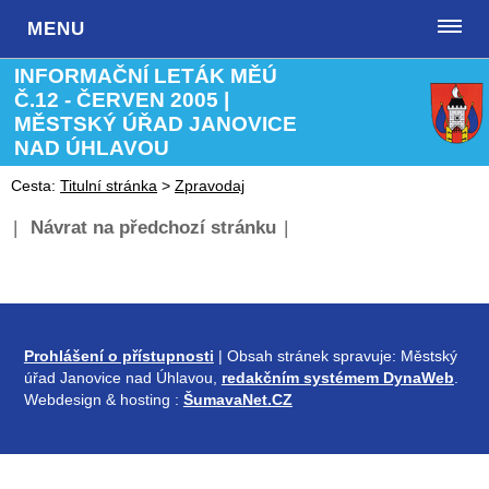
MENU
INFORMAČNÍ LETÁK MĚÚ
Č.12 - ČERVEN 2005 |
MĚSTSKÝ ÚŘAD JANOVICE
NAD ÚHLAVOU
Cesta:
Titulní stránka
>
Zpravodaj
|
Návrat na předchozí stránku
|
Prohlášení o přístupnosti
| Obsah stránek spravuje: Městský
úřad Janovice nad Úhlavou,
redakčním systémem DynaWeb
.
Webdesign & hosting :
ŠumavaNet.CZ