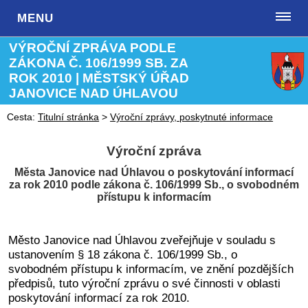
MENU
VÝROČNÍ ZPRÁVA PODLE
ZÁKONA Č. 106/1999 SB. ZA
ROK 2010 | MĚSTSKÝ ÚŘAD
JANOVICE NAD ÚHLAVOU
Cesta:
Titulní stránka
>
Výroční zprávy, poskytnuté informace
Výroční zpráva
Města Janovice nad Úhlavou o poskytování informací
za rok 2010
podle zákona č. 106/1999 Sb., o svobodném
přístupu k informacím
Město Janovice
nad Úhlavou zveřejňuje v souladu s
ustanovením § 18 zákona č. 106/1999 Sb., o
svobodném přístupu k informacím, ve znění pozdějších
předpisů, tuto výroční zprávu o své činnosti v oblasti
poskytování informací za rok 2010.